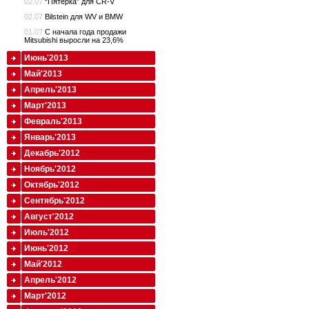
02.07
“Пятерка” для CR-V
02.07
Bilstein для WV и BMW
01.07
С начала года продажи
Mitsubishi выросли на 23,6%
Июнь'2013
Май'2013
Апрель'2013
Март'2013
Февраль'2013
Январь'2013
Декабрь'2012
Ноябрь'2012
Октябрь'2012
Сентябрь'2012
Август'2012
Июль'2012
Июнь'2012
Май'2012
Апрель'2012
Март'2012