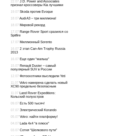
22.07
J.D. Power and Associates
признал кроссоверы Kia лучшими
19.07
Skoda против Evoque
18.07
Audi A3 – три миллиона!
18.07
Мировой рекорд
17.07
Range Rover Sport сразился со
Spitfire
17.07
Миллионный Sorento
16.07
2 этап Can-Am Trophy Russia
2013
16.07
Еще один “малыш”
15.07
Renault Duster – самый
популярный SUV в России
12.07
Фотоохотники выследили Yeti
11.07
Volvo намерена сделать новый
XC90 предельно безопасным
11.07
Land Rover Expeditions:
Кольский полуостров
09.07
Есть 500 тысяч!
07.07
Электрический Korando
05.07
Volvo: найти платформу!
04.07
Lada 4x4 “в плюсе”
03.07
Сотня “Шелкового пути”