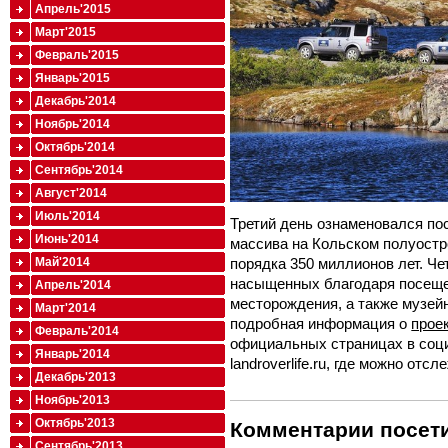
Апрель'2015
Март'2015
Февраль'2015
Январь'2015
Декабрь'2014
Ноябрь'2014
Октябрь'2014
Сентябрь'2014
Август'2014
Июль'2014
Третий день ознаменовался по
Июнь'2014
массива на Кольском полуостро
Май'2014
порядка 350 миллионов лет. Ч
насыщенных благодаря посеще
Апрель'2014
месторождения, а также музейн
Март'2014
подробная информация о
прое
Февраль'2014
официальных страницах в соци
Январь'2014
landroverlife.ru, где можно от
Декабрь'2013
Ноябрь'2013
Октябрь'2013
Комментарии посети
Сентябрь'2013