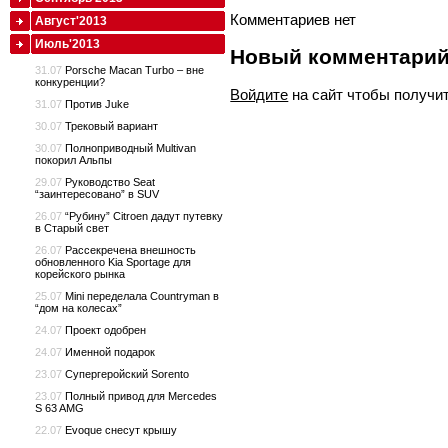
Комментариев нет
Август'2013
Июль'2013
Новый комментари
31.07
Porsche Macan Turbo – вне
конкуренции?
Войдите
на сайт чтобы получи
31.07
Против Juke
30.07
Трековый вариант
30.07
Полноприводный Multivan
покорил Альпы
29.07
Руководство Seat
“заинтересовано” в SUV
26.07
“Рубину” Citroen дадут путевку
в Старый свет
26.07
Рассекречена внешность
обновленного Kia Sportage для
корейского рынка
25.07
Mini переделала Countryman в
“дом на колесах”
24.07
Проект одобрен
24.07
Именной подарок
23.07
Супергеройский Sorento
23.07
Полный привод для Mercedes
S 63 AMG
22.07
Evoque снесут крышу