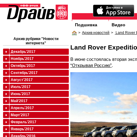
Подшивка
Видео
>
Архив новостей
>
Land Rover 
Архив рубрики "Новости
интернета"
Land Rover Expediti
Декабрь'2017
В июне состоялась вторая экс
Ноябрь'2017
“Открывая Россию”
.
Октябрь'2017
Сентябрь'2017
Август'2017
Июль'2017
Июнь'2017
Май'2017
Апрель'2017
Март'2017
Февраль'2017
Январь'2017
Декабрь'2016