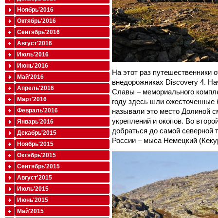
Ноябрь'2016
Октябрь'2016
Сентябрь'2016
Август'2016
Июль'2016
Июнь'2016
На этот раз путешественники 
Май'2016
внедорожниках Discovery 4. Н
Апрель'2016
Славы – мемориального комплек
Март'2016
году здесь шли ожесточенные 
называли это место Долиной см
Февраль'2016
укреплений и окопов. Во второ
Январь'2016
добраться до самой северной 
Декабрь'2015
России – мыса Немецкий (Кеку
Ноябрь'2015
Октябрь'2015
Сентябрь'2015
Август'2015
Июль'2015
Июнь'2015
Май'2015