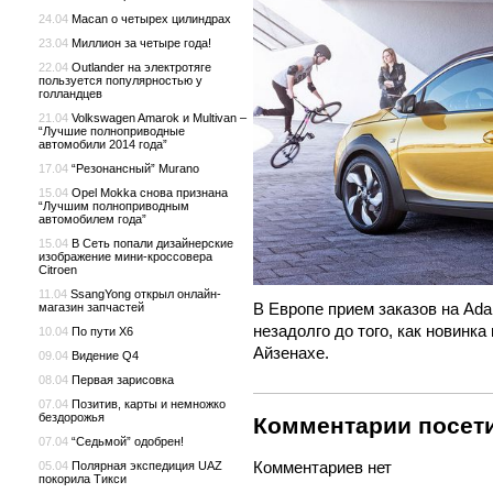
24.04
Macan о четырех цилиндрах
23.04
Миллион за четыре года!
22.04
Outlander на электротяге
пользуется популярностью у
голландцев
21.04
Volkswagen Amarok и Multivan –
“Лучшие полноприводные
автомобили 2014 года”
17.04
“Резонансный” Murano
15.04
Opel Mokka снова признана
“Лучшим полноприводным
автомобилем года”
15.04
В Сеть попали дизайнерские
изображение мини-кроссовера
Citroen
11.04
SsangYong открыл онлайн-
В Европе прием заказов на Ada
магазин запчастей
незадолго до того, как новинка
10.04
По пути X6
Айзенахе.
09.04
Видение Q4
08.04
Первая зарисовка
07.04
Позитив, карты и немножко
бездорожья
Комментарии посети
07.04
“Седьмой” одобрен!
Комментариев нет
05.04
Полярная экспедиция UAZ
покорила Тикси