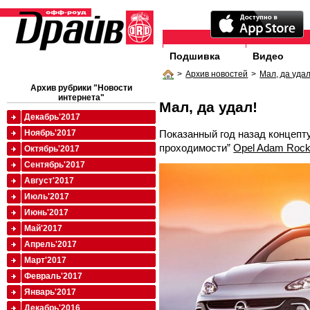
Подшивка
Видео
>
Архив новостей
>
Мал, да удал
Архив рубрики "Новости
интернета"
Мал, да удал!
Декабрь'2017
Показанный год назад концеп
Ноябрь'2017
проходимости”
Opel Adam Roc
Октябрь'2017
Сентябрь'2017
Август'2017
Июль'2017
Июнь'2017
Май'2017
Апрель'2017
Март'2017
Февраль'2017
Январь'2017
Декабрь'2016