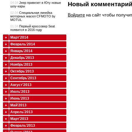
Новый комментари
04.04
Jeep привезет в Юту новые
шоу-кары
02.04
Специальная линейка
Войдите
на сайт чтобы получи
моторных масел CFMOTO by
MOTUL
01.04
Первый кроссовер Seat
появится в 2016 году
Март'2014
Февраль'2014
Январь'2014
Декабрь'2013
Ноябрь'2013
Октябрь'2013
Сентябрь'2013
Август'2013
Июль'2013
Июнь'2013
Май'2013
Апрель'2013
Март'2013
Февраль'2013