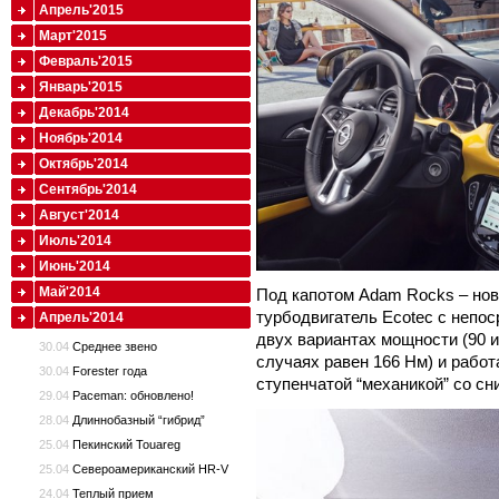
Апрель'2015
Март'2015
Февраль'2015
Январь'2015
Декабрь'2014
Ноябрь'2014
Октябрь'2014
Сентябрь'2014
Август'2014
Июль'2014
Июнь'2014
Май'2014
Под капотом Adam Rocks – но
турбодвигатель Ecotec с непо
Апрель'2014
двух вариантах мощности (90 и
30.04
Среднее звено
случаях равен 166 Нм) и работ
30.04
Forester года
ступенчатой “механикой” со с
29.04
Paceman: обновлено!
28.04
Длиннобазный “гибрид”
25.04
Пекинский Touareg
25.04
Североамериканский HR-V
24.04
Теплый прием