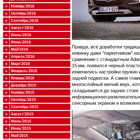
Ноябрь'2016
Октябрь'2016
Сентябрь'2016
Август'2016
Июль'2016
Июнь'2016
Правда, все доработки традиц
Май'2016
новинку даже “паркетником” на
Апрель'2016
сравнению с стандартным Adam
Март'2016
15 мм, появился черный пласт
Февраль'2016
изменились настройки пружин 
задней подвески. А самое гла
Январь'2016
многослойный мягкий верх, ко
Декабрь'2015
складывается до задних стоек в
Ноябрь'2015
информационно-развлекательна
Октябрь'2015
сенсорным экраном и возможн
Сентябрь'2015
Август'2015
Июль'2015
Июнь'2015
Май'2015