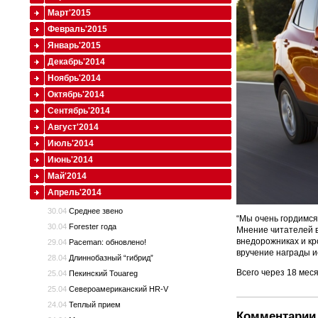
Март'2015
Февраль'2015
Январь'2015
Декабрь'2014
Ноябрь'2014
Октябрь'2014
Сентябрь'2014
Август'2014
Июль'2014
Июнь'2014
Май'2014
Апрель'2014
30.04
Среднее звено
“Мы очень гордимся
30.04
Forester года
Мнение читателей вс
внедорожниках и кр
29.04
Paceman: обновлено!
вручение награды и
28.04
Длиннобазный “гибрид”
Всего через 18 мес
25.04
Пекинский Touareg
25.04
Североамериканский HR-V
24.04
Теплый прием
Комментарии 