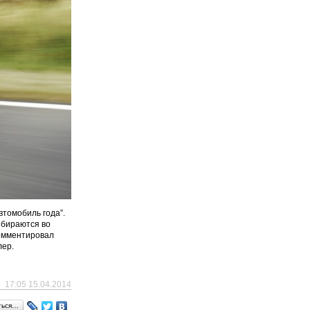
втомобиль года”.
азбираются во
комментировал
лер.
17:05 15.04.2014
ться…