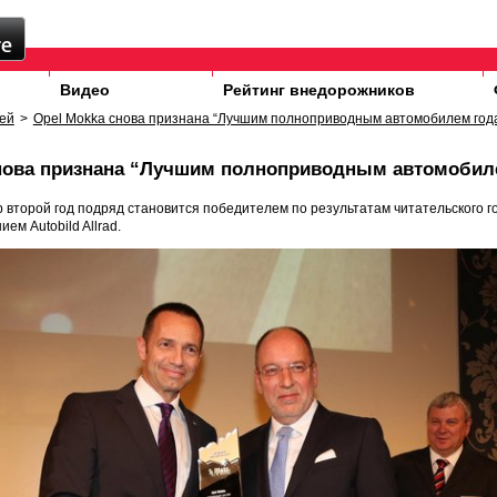
Видео
Рейтинг внедорожников
ей
>
Opel Mokka снова признана “Лучшим полноприводным автомобилем год
снова признана “Лучшим полноприводным автомобил
 второй год подряд становится победителем по результатам читательского г
ем Autobild Allrad.