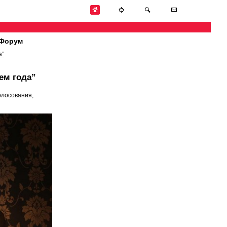
Форум
а”
ем года”
олосования,