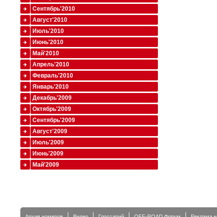
Сентябрь'2010
Август'2010
Июль'2010
Июнь'2010
Май'2010
Апрель'2010
Февраль'2010
Январь'2010
Декабрь'2009
Октябрь'2009
Сентябрь'2009
Август'2009
Июль'2009
Июнь'2009
Май'2009
Архив номеров
Видео
Глоссарий
OFF-ROAD Форум
Реклама н