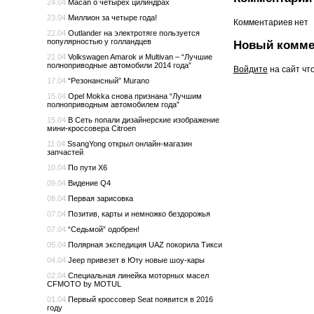
24.04
Macan о четырех цилиндрах
23.04
Миллион за четыре года!
Комментариев нет
22.04
Outlander на электротяге пользуется
популярностью у голландцев
Новый комме
21.04
Volkswagen Amarok и Multivan – “Лучшие
полноприводные автомобили 2014 года”
Войдите
на сайт чт
17.04
“Резонансный” Murano
15.04
Opel Mokka снова признана “Лучшим
полноприводным автомобилем года”
15.04
В Сеть попали дизайнерские изображение
мини-кроссовера Citroen
11.04
SsangYong открыл онлайн-магазин
запчастей
10.04
По пути X6
09.04
Видение Q4
08.04
Первая зарисовка
07.04
Позитив, карты и немножко бездорожья
07.04
“Седьмой” одобрен!
05.04
Полярная экспедиция UAZ покорила Тикси
04.04
Jeep привезет в Юту новые шоу-кары
02.04
Специальная линейка моторных масел
CFMOTO by MOTUL
01.04
Первый кроссовер Seat появится в 2016
году