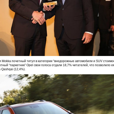
 Mokka почетный титул в категории “внедорожные автомобили и SUV стоимо
актный “паркетник” Opel свои голоса отдали 18,7% читателей, что позволило 
n Qashqai (12,4%).