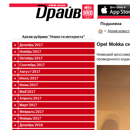
Подшивка
>
Архив новост
Архив рубрики "Новости интернета"
Opel Mokka 
Декабрь'2017
Ноябрь'2017
Немецкий кроссовер
Октябрь'2017
проведенного издани
Сентябрь'2017
Август'2017
Июль'2017
Июнь'2017
Май'2017
Апрель'2017
Март'2017
Февраль'2017
Январь'2017
Декабрь'2016