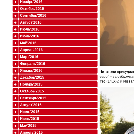
Ноябрь'2016
Октябрь'2016
Сентябрь'2016
Август'2016
Июль'2016
Июнь'2016
Май'2016
Апрель'2016
Март'2016
Февраль'2016
Январь'2016
Читатели присудили
евро” – за субкомп
Декабрь'2015
Yeti (14,6%) и Nissa
Ноябрь'2015
Октябрь'2015
Сентябрь'2015
Август'2015
Июль'2015
Июнь'2015
Май'2015
Апрель'2015