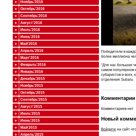
Ноябрь'2016
Октябрь'2016
Сентябрь'2016
Август'2016
Июль'2016
Июнь'2016
Май'2016
Апрель'2016
Победители в каждо
более миллиона чел
Март'2016
Февраль'2016
“Для нас большая че
самом популярном к
Январь'2016
субаристов и всех, 
Декабрь'2015
отделения Subaru.
Ноябрь'2015
Октябрь'2015
Комментарии 
Сентябрь'2015
Август'2015
Комментариев нет
Июль'2015
Новый комме
Июнь'2015
Май'2015
Войдите
на сайт чт
Апрель'2015