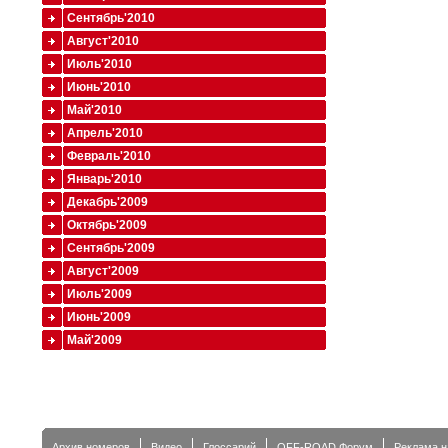
Сентябрь'2010
Август'2010
Июль'2010
Июнь'2010
Май'2010
Апрель'2010
Февраль'2010
Январь'2010
Декабрь'2009
Октябрь'2009
Сентябрь'2009
Август'2009
Июль'2009
Июнь'2009
Май'2009
Архив номеров
Видео
Глоссарий
OFF-ROAD Форум
Реклама н