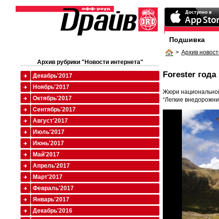
Подшивка
>
Архив новост
Архив рубрики "Новости интернета"
Forester года
Декабрь'2017
Ноябрь'2017
Жюри национальной 
Октябрь'2017
“Легкие внедорожни
Сентябрь'2017
Август'2017
Июль'2017
Июнь'2017
Май'2017
Апрель'2017
Март'2017
Февраль'2017
Январь'2017
Декабрь'2016