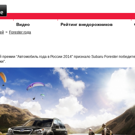
Видео
Рейтинг внедорожников
ей
>
Forester года
премии “Автомобиль года в России 2014” признало Subaru Forester победит
ки”.