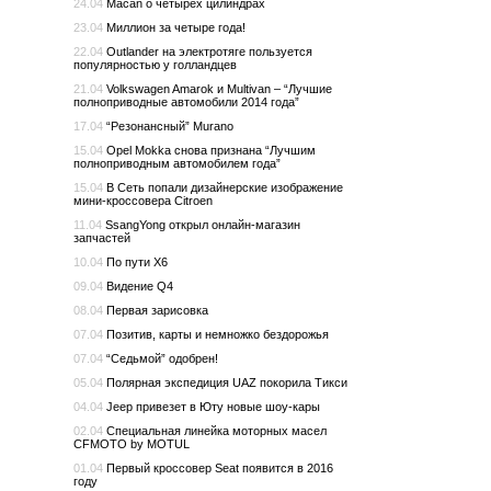
24.04
Macan о четырех цилиндрах
23.04
Миллион за четыре года!
22.04
Outlander на электротяге пользуется
популярностью у голландцев
21.04
Volkswagen Amarok и Multivan – “Лучшие
полноприводные автомобили 2014 года”
17.04
“Резонансный” Murano
15.04
Opel Mokka снова признана “Лучшим
полноприводным автомобилем года”
15.04
В Сеть попали дизайнерские изображение
мини-кроссовера Citroen
11.04
SsangYong открыл онлайн-магазин
запчастей
10.04
По пути X6
09.04
Видение Q4
08.04
Первая зарисовка
07.04
Позитив, карты и немножко бездорожья
07.04
“Седьмой” одобрен!
05.04
Полярная экспедиция UAZ покорила Тикси
04.04
Jeep привезет в Юту новые шоу-кары
02.04
Специальная линейка моторных масел
CFMOTO by MOTUL
01.04
Первый кроссовер Seat появится в 2016
году