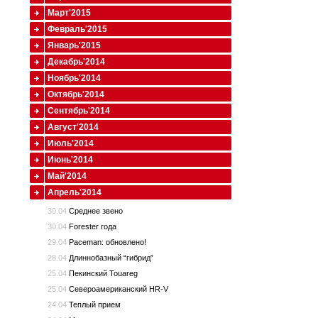
Март'2015
Февраль'2015
Январь'2015
Декабрь'2014
Ноябрь'2014
Октябрь'2014
Сентябрь'2014
Август'2014
Июль'2014
Июнь'2014
Май'2014
Апрель'2014
30.04
Среднее звено
30.04
Forester года
29.04
Paceman: обновлено!
28.04
Длиннобазный “гибрид”
25.04
Пекинский Touareg
25.04
Североамериканский HR-V
24.04
Теплый прием