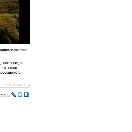
приняли участие
, наверное, в
арим наших
 российского
19:28 30.04.2014
ться…