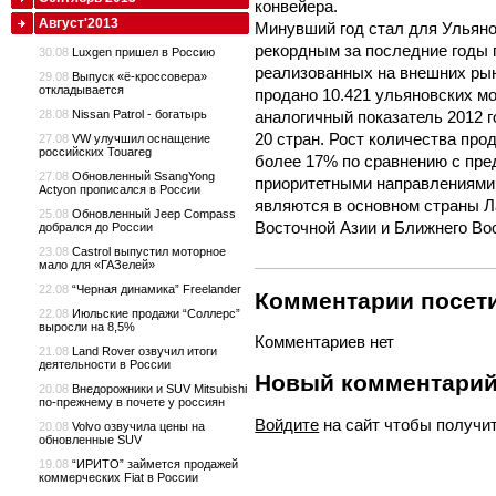
конвейера.
Август'2013
Минувший год стал для Ульяно
рекордным за последние годы 
30.08
Luxgen пришел в Россию
реализованных на внешних рын
29.08
Выпуск «ё-кроссовера»
откладывается
продано 10.421 ульяновских м
аналогичный показатель 2012 
28.08
Nissan Patrol - богатырь
20 стран. Рост количества пр
27.08
VW улучшил оснащение
российских Touareg
более 17% по сравнению с пре
27.08
Обновленный SsangYong
приоритетными направлениями
Actyon прописался в России
являются в основном страны Л
25.08
Обновленный Jeep Compass
Восточной Азии и Ближнего Во
добрался до России
23.08
Сastrol выпустил моторное
мало для «ГАЗелей»
22.08
“Черная динамика” Freelander
Комментарии посети
22.08
Июльские продажи “Соллерс”
выросли на 8,5%
Комментариев нет
21.08
Land Rover озвучил итоги
деятельности в России
Новый комментари
20.08
Внедорожники и SUV Mitsubishi
по-прежнему в почете у россиян
Войдите
на сайт чтобы получи
20.08
Volvo озвучила цены на
обновленные SUV
19.08
“ИРИТО” займется продажей
коммерческих Fiat в России