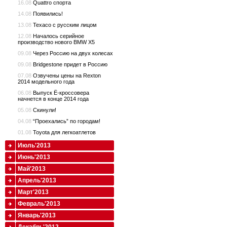
16.08
Quattro спорта
14.08
Появились!
13.08
Texaco с русским лицом
12.08
Началось серийное
производство нового BMW X5
09.08
Через Россию на двух колесах
09.08
Bridgestone придет в Россию
07.08
Озвучены цены на Rexton
2014 модельного года
06.08
Выпуск Ё-кроссовера
начнется в конце 2014 года
05.08
Скинули!
04.08
“Проехались” по городам!
01.08
Toyota для легкоатлетов
Июль'2013
Июнь'2013
Май'2013
Апрель'2013
Март'2013
Февраль'2013
Январь'2013