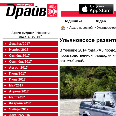
Подшивка
Видео
>
Архив новостей
>
Ульяновское
Архив рубрики "Новости
издательства"
Ульяновское развит
Декабрь'2017
В течение 2014 года УАЗ прод
Ноябрь'2017
производственной площадки и
Октябрь'2017
автомобилей.
Сентябрь'2017
Август'2017
Июль'2017
Июнь'2017
Май'2017
Апрель'2017
Март'2017
Февраль'2017
Январь'2017
Декабрь'2016