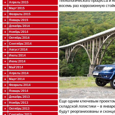
технологического процесса и н
Апрель'2015
восемь раз коррозионную стойк
Март'2015
Февраль'2015
Январь'2015
Декабрь'2014
Ноябрь'2014
Октябрь'2014
Сентябрь'2014
Август'2014
Июль'2014
Июнь'2014
Май'2014
Апрель'2014
Март'2014
Февраль'2014
Январь'2014
Декабрь'2013
Еще одним ключевым проектом
Ноябрь'2013
складской логистики – в январ
Октябрь'2013
будут реорганизованы и сконц
Сентябрь'2013