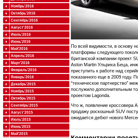
Ноябрь'2016
Октябрь'2016
Сентябрь'2016
Август'2016
Июль'2016
Июнь'2016
По всей видимости, в основу 
Май'2016
платформы следующего поколе
Апрель'2016
британской компании проект SU
Март'2016
Aston Martin Ульриха Беца, ин
Февраль'2016
приступить к работе над серий
показанного еще в 2009 году. 
Январь'2016
“техническое партнерство” меж
Декабрь'2015
послужило дополнительным то
Ноябрь'2015
проектом Lagonda.
Октябрь'2015
Что ж, появление кроссовера A
Сентябрь'2015
продажу роскошный SUV поступ
Август'2015
ожидается дебют нового Merce
Июль'2015
Июнь'2015
Май'2015
Комментарии посети