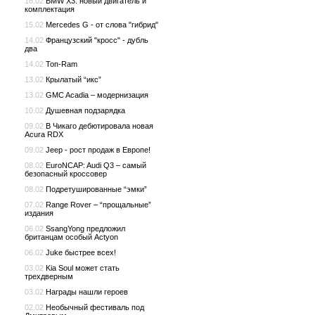
16.02
BMW X3: новый двигатель и
комплектация
15.02
Mercedes G - от слова "гибрид"
14.02
Французский "кросс" - дубль
два
14.02
Топ-Ram
13.02
Крылатый “икс”
13.02
GMC Acadia – модернизация
10.02
Душевная подзарядка
09.02
В Чикаго дебютировала новая
Acura RDX
09.02
Jeep - рост продаж в Европе!
08.02
EuroNCAP: Audi Q3 – самый
безопасный кроссовер
08.02
Подретушированные “эмки”
07.02
Range Rover – “прощальные”
издания
06.02
SsangYong предложил
британцам особый Actyon
06.02
Juke быстрее всех!
03.02
Kia Soul может стать
трехдверным
03.02
Награды нашли героев
02.02
Необычный фестиваль под