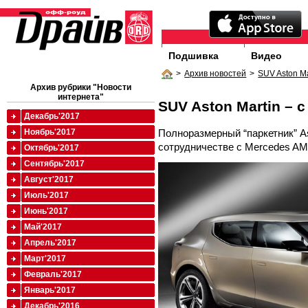
Подшивка
Видео
>
Архив новостей
>
SUV Aston M
Архив рубрики "Новости
интернета"
SUV Aston Martin –
Декабрь'2017
Полноразмерный “паркетник” As
Ноябрь'2017
сотрудничестве с Mercedes A
Октябрь'2017
Сентябрь'2017
Август'2017
Июль'2017
Июнь'2017
Май'2017
Апрель'2017
Март'2017
Февраль'2017
Январь'2017
Декабрь'2016