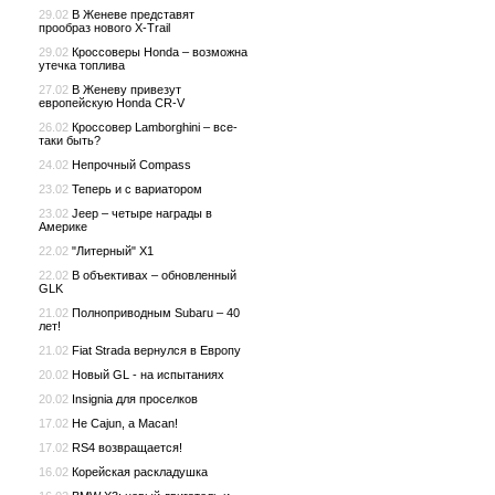
29.02
В Женеве представят
прообраз нового X-Trail
29.02
Кроссоверы Honda – возможна
утечка топлива
27.02
В Женеву привезут
европейскую Honda CR-V
26.02
Кроссовер Lamborghini – все-
таки быть?
24.02
Непрочный Compass
23.02
Теперь и с вариатором
23.02
Jeep – четыре награды в
Америке
22.02
"Литерный" X1
22.02
В объективах – обновленный
GLK
21.02
Полноприводным Subaru – 40
лет!
21.02
Fiat Strada вернулся в Европу
20.02
Новый GL - на испытаниях
20.02
Insignia для проселков
17.02
Не Cajun, а Macan!
17.02
RS4 возвращается!
16.02
Корейская раскладушка