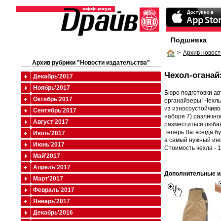
Подшивка
>
Архив новост
Архив рубрики "Новости издательства"
Чехол-оганай
Декабрь'2017
Ноябрь'2017
Бюро подготовки ав
Октябрь'2017
органайзеры! Чехл
из износоустойчиво
Сентябрь'2017
наборе 7) различно
Август'2017
разместиться любая
Теперь Вы всегда бу
Июль'2017
а самый нужный инс
Июнь'2017
Стоимость чехла - 
Май'2017
Апрель'2017
Дополнительные и
Март'2017
Февраль'2017
Январь'2017
Декабрь'2016