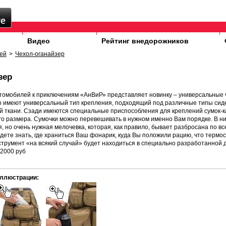
Видео
Рейтинг внедорожников
ей
>
Чехол-оганайзер
зер
томобилей к приключениям «АнВиР» представляет новинку – универсальные 
ы имеют универсальный тип крепления, подходящий под различные типы сид
й ткани. Сзади имеются специальные приспособления для креплений сумок-к
го размера. Сумочки можно перевешивать в нужном именно Вам порядке. В н
, но очень нужная мелочевка, которая, как правило, бывает разбросана по вс
дете знать, где храниться Ваш фонарик, куда Вы положили рацию, что термос 
трумент «на всякий случай» будет находиться в специально разработанной д
12000 руб
ллюстрации: