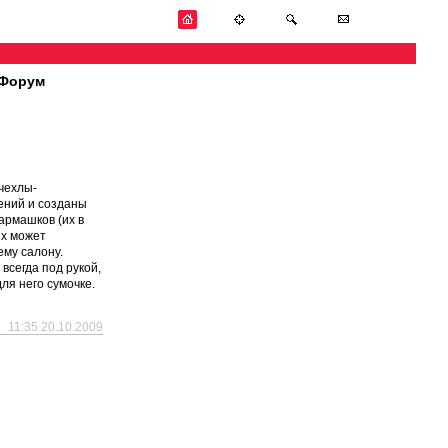
Форум
чехлы-
ений и созданы
армашков (их в
их может
ему салону.
всегда под рукой,
ля него сумочке.
11:35 20.10.2009