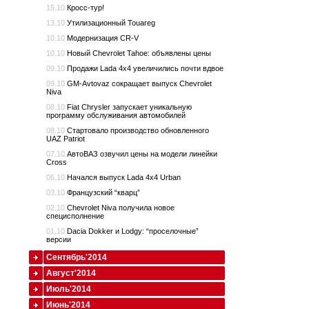
15.10
Кросс-тур!
13.10
Утилизационный Touareg
10.10
Модернизация CR-V
10.10
Новый Chevrolet Tahoe: объявлены цены
09.10
Продажи Lada 4x4 увеличились почти вдвое
09.10
GM-Avtovaz сокращает выпуск Chevrolet
Niva
08.10
Fiat Chrysler запускает уникальную
программу обслуживания автомобилей
08.10
Стартовало производство обновленного
UAZ Patriot
07.10
АвтоВАЗ озвучил цены на модели линейки
Cross
06.10
Начался выпуск Lada 4x4 Urban
03.10
Французский “кварц”
02.10
Chevrolet Niva получила новое
специсполнение
01.10
Dacia Dokker и Lodgy: “проселочные”
версии
Сентябрь'2014
Август'2014
Июль'2014
Июнь'2014