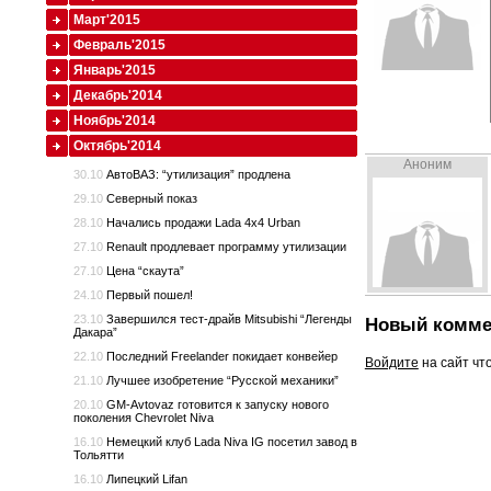
Март'2015
Февраль'2015
Январь'2015
Декабрь'2014
Ноябрь'2014
Октябрь'2014
Аноним
30.10
АвтоВАЗ: “утилизация” продлена
29.10
Северный показ
28.10
Начались продажи Lada 4x4 Urban
27.10
Renault продлевает программу утилизации
27.10
Цена “скаута”
24.10
Первый пошел!
23.10
Завершился тест-драйв Mitsubishi “Легенды
Новый комме
Дакара”
22.10
Последний Freelander покидает конвейер
Войдите
на сайт чт
21.10
Лучшее изобретение “Русской механики”
20.10
GM-Avtovaz готовится к запуску нового
поколения Chevrolet Niva
16.10
Немецкий клуб Lada Niva IG посетил завод в
Тольятти
16.10
Липецкий Lifan