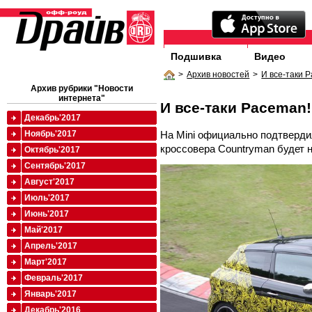
Подшивка
Видео
>
Архив новостей
>
И все-таки 
Архив рубрики "Новости
интернета"
И все-таки Paceman!
Декабрь'2017
На Mini официально подтверди
Ноябрь'2017
кроссовера Countryman будет 
Октябрь'2017
Сентябрь'2017
Август'2017
Июль'2017
Июнь'2017
Май'2017
Апрель'2017
Март'2017
Февраль'2017
Январь'2017
Декабрь'2016