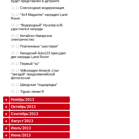
будет представлен в Детройте
12.12
Снегоходная модернизация
10.12
“4x4 Magazine” наградил Land
Rover
09.12
“Водородный” Hyundai ix35
удостоился награды
09.12
Китайско-баварское
электричество
08.12
Платиновые “шестерки”
06.12
Канадский Auto123 присудил
две награды Land Rover
05.12
Первый “ку”
05.12
Volkswagen Amarok стал
“звездой” предолимпийской
фотосессии
03.12
Шведская “подзарядка”
02.12
Tiguan линии R
Ноябрь'2013
Октябрь'2013
Сентябрь'2013
Август'2013
Июль'2013
Июнь'2013