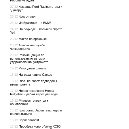
России не будет
27.12
Команда Ford Racing готова к
“Дакару”
26.12
Кросс-план
25.12
Из Бразилии – с BMW!
24.12
На подходе – большой “брат”
Yeti
23.12
Mazda на прокачке
23.12
Amarok на службе
четвероногих
20.12
Рекомендации по
использованию детских
удерживающих устройств
19.12
Рекордный фильм
18.12
Награда нашла Cactus
18.12
RideThePlanet: подведены
итоги проекта
17.12
Новое поколение Honda
Ridgeline – дебют через два года
16.12
M-класс готовится к
обновлению
15.12
Кроссовер Jaguar выследили
на испытаниях
15.12
Зарисовался!
13.12
Прообраз нового Volvo XC90