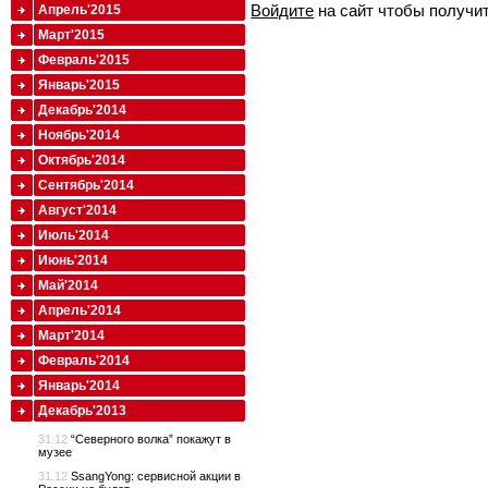
Войдите
на сайт чтобы получи
Апрель'2015
Март'2015
Февраль'2015
Январь'2015
Декабрь'2014
Ноябрь'2014
Октябрь'2014
Сентябрь'2014
Август'2014
Июль'2014
Июнь'2014
Май'2014
Апрель'2014
Март'2014
Февраль'2014
Январь'2014
Декабрь'2013
31.12
“Северного волка” покажут в
музее
31.12
SsangYong: сервисной акции в