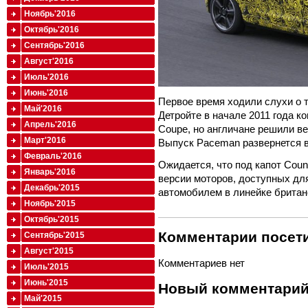
Ноябрь'2016
Октябрь'2016
Сентябрь'2016
Август'2016
Июль'2016
Июнь'2016
Первое время ходили слухи о т
Май'2016
Детройте в начале 2011 года к
Апрель'2016
Coupe, но англичане решили в
Март'2016
Выпуск Paceman развернется 
Февраль'2016
Ожидается, что под капот Cou
Январь'2016
версии моторов, доступных для
Декабрь'2015
автомобилем в линейке брита
Ноябрь'2015
Октябрь'2015
Комментарии посети
Сентябрь'2015
Август'2015
Комментариев нет
Июль'2015
Июнь'2015
Новый комментари
Май'2015