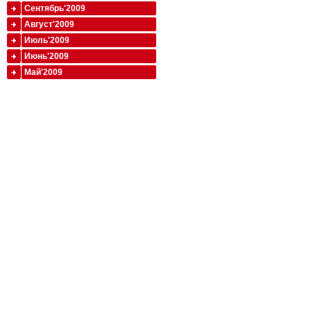
Сентябрь'2009
Август'2009
Июль'2009
Июнь'2009
Май'2009