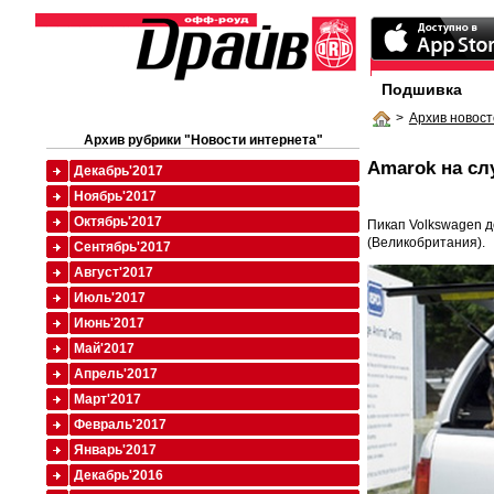
Подшивка
>
Архив новост
Архив рубрики "Новости интернета"
Amarok на сл
Декабрь'2017
Ноябрь'2017
Октябрь'2017
Пикап Volkswagen д
(Великобритания).
Сентябрь'2017
Август'2017
Июль'2017
Июнь'2017
Май'2017
Апрель'2017
Март'2017
Февраль'2017
Январь'2017
Декабрь'2016