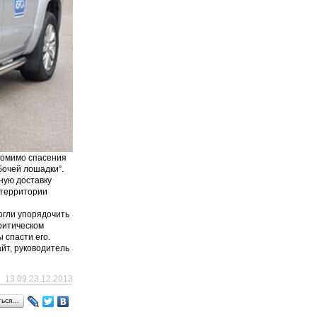
Помимо спасения
бочей лошадки”.
ную доставку
 территории
огли упорядочить
ритическом
 спасти его.
йт, руководитель
13:09 23.12.2013
ться…