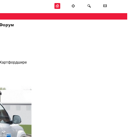
Форум
в Хартфордшире