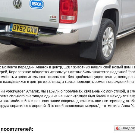
с момента передачи Amarok в центр, 1287 животных нашли свой новый дом. 
ерей, Королевское общество использует автомобиль в качестве надежной “ра
емность и вместительность позволяют без проблем осуществлять еженедель
о находящихся в центре животных, а также проводить ремонт ограждений на
ии Volkswagen Amarok, мы забыли о проблемах, связанных с логистикой, и см
время сильного снегопада один из наших питомцев был болен и находился в к
и автомобили были не в состоянии вовремя доставить нас к ветеринару, чтобы
труда справился с дорогой. Это необыкновенная модель”, – отметила Анна Уа
посетителей:
Подели