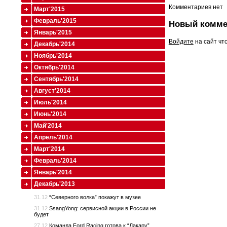
Комментариев нет
Март'2015
Февраль'2015
Новый комме
Январь'2015
Войдите
на сайт чт
Декабрь'2014
Ноябрь'2014
Октябрь'2014
Сентябрь'2014
Август'2014
Июль'2014
Июнь'2014
Май'2014
Апрель'2014
Март'2014
Февраль'2014
Январь'2014
Декабрь'2013
31.12
“Северного волка” покажут в музее
31.12
SsangYong: сервисной акции в России не
будет
27.12
Команда Ford Racing готова к “Дакару”