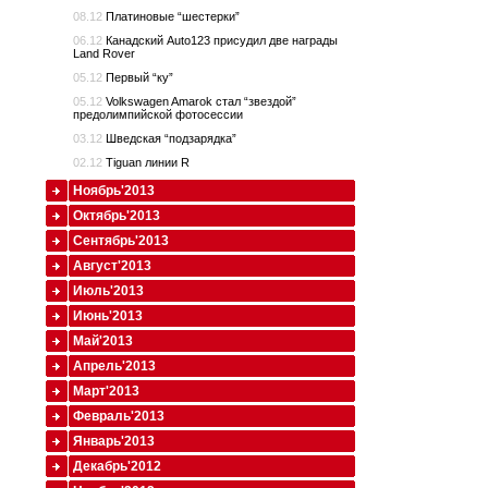
08.12
Платиновые “шестерки”
06.12
Канадский Auto123 присудил две награды
Land Rover
05.12
Первый “ку”
05.12
Volkswagen Amarok стал “звездой”
предолимпийской фотосессии
03.12
Шведская “подзарядка”
02.12
Tiguan линии R
Ноябрь'2013
Октябрь'2013
Сентябрь'2013
Август'2013
Июль'2013
Июнь'2013
Май'2013
Апрель'2013
Март'2013
Февраль'2013
Январь'2013
Декабрь'2012