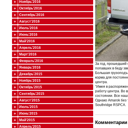
Ноябрь'2016
Октябрь'2016
Сентябрь'2016
Август'2016
Июль'2016
Июнь'2016
Май'2016
Апрель'2016
Март'2016
Февраль'2016
За год, прошедший 
Январь'2016
попавших в беду зв
Большая грузоподъ
Декабрь'2015
корма для постоянн
Ноябрь'2015
центра.
“Имея в распоряжен
Октябрь'2015
работу центра. Во 
Сентябрь'2015
состоянии. Все наш
Однако Amarok без 
Август'2015
Southridge RSPCA.
Июль'2015
Июнь'2015
Май'2015
Комментарии 
Апрель'2015