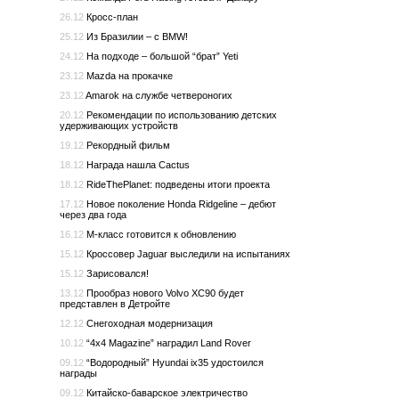
26.12
Кросс-план
25.12
Из Бразилии – с BMW!
24.12
На подходе – большой “брат” Yeti
23.12
Mazda на прокачке
23.12
Amarok на службе четвероногих
20.12
Рекомендации по использованию детских
удерживающих устройств
19.12
Рекордный фильм
18.12
Награда нашла Cactus
18.12
RideThePlanet: подведены итоги проекта
17.12
Новое поколение Honda Ridgeline – дебют
через два года
16.12
M-класс готовится к обновлению
15.12
Кроссовер Jaguar выследили на испытаниях
15.12
Зарисовался!
13.12
Прообраз нового Volvo XC90 будет
представлен в Детройте
12.12
Снегоходная модернизация
10.12
“4x4 Magazine” наградил Land Rover
09.12
“Водородный” Hyundai ix35 удостоился
награды
09.12
Китайско-баварское электричество