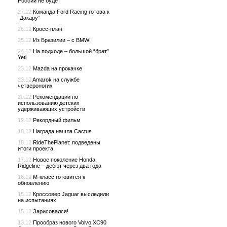
России не будет
27.12
Команда Ford Racing готова к
“Дакару”
26.12
Кросс-план
25.12
Из Бразилии – с BMW!
24.12
На подходе – большой “брат”
Yeti
23.12
Mazda на прокачке
23.12
Amarok на службе
четвероногих
20.12
Рекомендации по
использованию детских
удерживающих устройств
19.12
Рекордный фильм
18.12
Награда нашла Cactus
18.12
RideThePlanet: подведены
итоги проекта
17.12
Новое поколение Honda
Ridgeline – дебют через два года
16.12
M-класс готовится к
обновлению
15.12
Кроссовер Jaguar выследили
на испытаниях
15.12
Зарисовался!
13.12
Прообраз нового Volvo XC90