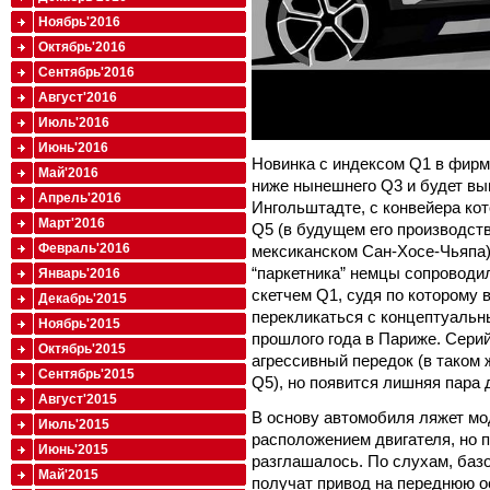
Ноябрь'2016
Октябрь'2016
Сентябрь'2016
Август'2016
Июль'2016
Июнь'2016
Новинка с индексом Q1 в фирм
Май'2016
ниже нынешнего Q3 и будет вы
Апрель'2016
Ингольштадте, с конвейера кот
Март'2016
Q5 (в будущем его производств
Февраль'2016
мексиканском Сан-Хосе-Чьяпа)
“паркетника” немцы сопровод
Январь'2016
скетчем Q1, судя по которому 
Декабрь'2015
перекликаться с концептуальн
Ноябрь'2015
прошлого года в Париже. Серий
Октябрь'2015
агрессивный передок (в таком 
Сентябрь'2015
Q5), но появится лишняя пара 
Август'2015
В основу автомобиля ляжет м
Июль'2015
расположением двигателя, но 
Июнь'2015
разглашалось. По слухам, баз
Май'2015
получат привод на переднюю ос