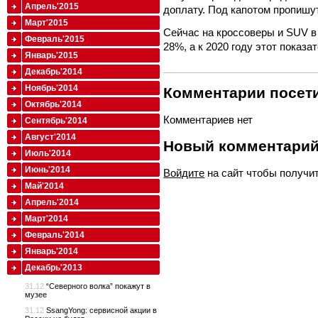
Апрель'2015
доплату. Под капотом пропишу
Март'2015
Сейчас на кроссоверы и SUV в
Февраль'2015
28%, а к 2020 году этот показ
Январь'2015
Декабрь'2014
Ноябрь'2014
Комментарии посети
Октябрь'2014
Комментариев нет
Сентябрь'2014
Август'2014
Новый комментари
Июль'2014
Июнь'2014
Войдите
на сайт чтобы получи
Май'2014
Апрель'2014
Март'2014
Февраль'2014
Январь'2014
Декабрь'2013
31.12
“Северного волка” покажут в
музее
31.12
SsangYong: сервисной акции в