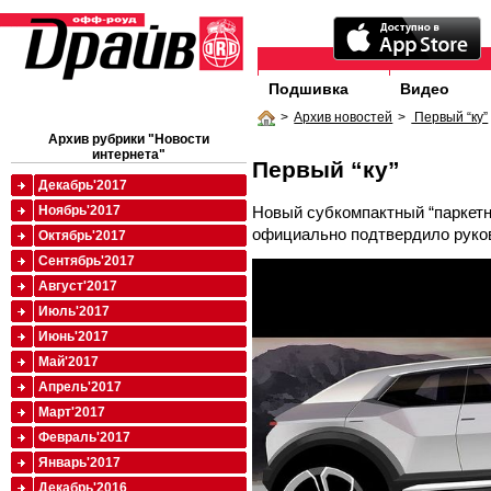
Подшивка
Видео
>
Архив новостей
>
Первый “ку”
Архив рубрики "Новости
интернета"
Первый “ку”
Декабрь'2017
Новый субкомпактный “паркетни
Ноябрь'2017
официально подтвердило руко
Октябрь'2017
Сентябрь'2017
Август'2017
Июль'2017
Июнь'2017
Май'2017
Апрель'2017
Март'2017
Февраль'2017
Январь'2017
Декабрь'2016