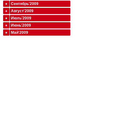
Сентябрь'2009
Август'2009
Июль'2009
Июнь'2009
Май'2009