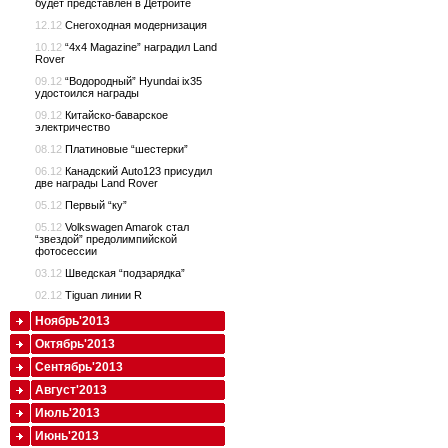
будет представлен в Детройте
12.12
Снегоходная модернизация
10.12
“4x4 Magazine” наградил Land
Rover
09.12
“Водородный” Hyundai ix35
удостоился награды
09.12
Китайско-баварское
электричество
08.12
Платиновые “шестерки”
06.12
Канадский Auto123 присудил
две награды Land Rover
05.12
Первый “ку”
05.12
Volkswagen Amarok стал
“звездой” предолимпийской
фотосессии
03.12
Шведская “подзарядка”
02.12
Tiguan линии R
Ноябрь'2013
Октябрь'2013
Сентябрь'2013
Август'2013
Июль'2013
Июнь'2013