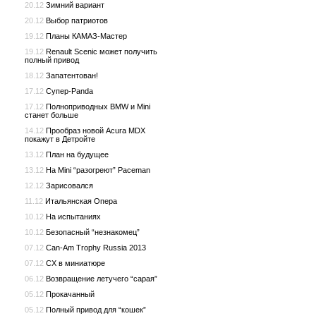
20.12
Зимний вариант
20.12
Выбор патриотов
19.12
Планы КАМАЗ-Мастер
19.12
Renault Scenic может получить
полный привод
18.12
Запатентован!
17.12
Супер-Panda
17.12
Полноприводных BMW и Mini
станет больше
14.12
Прообраз новой Acura MDX
покажут в Детройте
13.12
План на будущее
13.12
На Mini “разогреют” Paceman
12.12
Зарисовался
11.12
Итальянская Опера
10.12
На испытаниях
10.12
Безопасный “незнакомец”
07.12
Can-Am Trophy Russia 2013
07.12
CX в миниатюре
06.12
Возвращение летучего “сарая”
05.12
Прокачанный
05.12
Полный привод для “кошек”