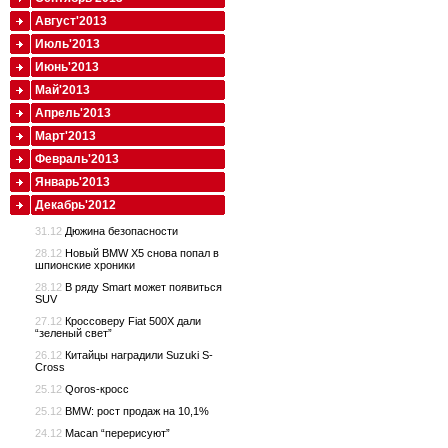
Август'2013
Июль'2013
Июнь'2013
Май'2013
Апрель'2013
Март'2013
Февраль'2013
Январь'2013
Декабрь'2012
31.12
Дюжина безопасности
28.12
Новый BMW X5 снова попал в
шпионские хроники
28.12
В ряду Smart может появиться
SUV
27.12
Кроссоверу Fiat 500X дали
“зеленый свет”
26.12
Китайцы наградили Suzuki S-
Cross
25.12
Qoros-кросс
25.12
BMW: рост продаж на 10,1%
24.12
Macan “перерисуют”