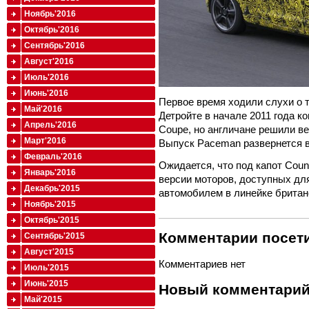
Ноябрь'2016
Октябрь'2016
Сентябрь'2016
Август'2016
Июль'2016
Июнь'2016
Первое время ходили слухи о т
Май'2016
Детройте в начале 2011 года к
Апрель'2016
Coupe, но англичане решили в
Март'2016
Выпуск Paceman развернется 
Февраль'2016
Ожидается, что под капот Cou
Январь'2016
версии моторов, доступных для
Декабрь'2015
автомобилем в линейке брита
Ноябрь'2015
Октябрь'2015
Комментарии посети
Сентябрь'2015
Август'2015
Комментариев нет
Июль'2015
Июнь'2015
Новый комментари
Май'2015