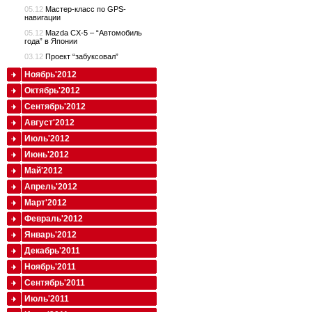
05.12
Мастер-класс по GPS-
навигации
05.12
Mazda CX-5 – “Автомобиль
года” в Японии
03.12
Проект “забуксовал”
Ноябрь'2012
Октябрь'2012
Сентябрь'2012
Август'2012
Июль'2012
Июнь'2012
Май'2012
Апрель'2012
Март'2012
Февраль'2012
Январь'2012
Декабрь'2011
Ноябрь'2011
Сентябрь'2011
Июль'2011