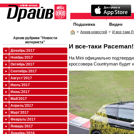
Подшивка
Видео
>
Архив новостей
>
И все-таки 
Архив рубрики "Новости
интернета"
И все-таки Paceman!
Декабрь'2017
На Mini официально подтверди
Ноябрь'2017
кроссовера Countryman будет 
Октябрь'2017
Сентябрь'2017
Август'2017
Июль'2017
Июнь'2017
Май'2017
Апрель'2017
Март'2017
Февраль'2017
Январь'2017
Декабрь'2016