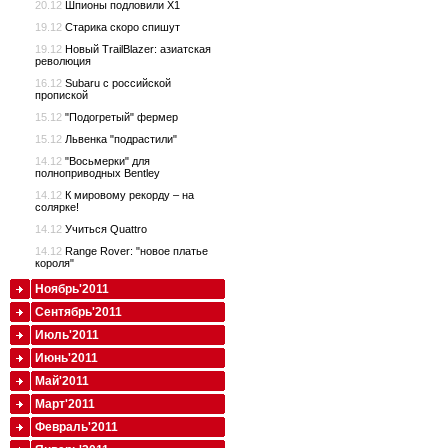
20.12
Шпионы подловили Х1
19.12
Старика скоро спишут
19.12
Новый TrailBlazer: азиатская
революция
16.12
Subaru с российской
пропиской
15.12
"Подогретый" фермер
15.12
Львенка "подрастили"
14.12
"Восьмерки" для
полноприводных Bentley
14.12
К мировому рекорду – на
солярке!
14.12
Учиться Quattro
14.12
Range Rover: "новое платье
короля"
Ноябрь'2011
Сентябрь'2011
Июль'2011
Июнь'2011
Май'2011
Март'2011
Февраль'2011