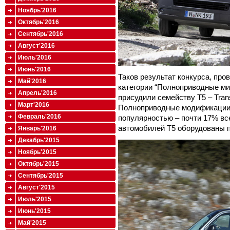
Ноябрь'2016
Октябрь'2016
Сентябрь'2016
Август'2016
Июль'2016
Июнь'2016
Таков результат конкурса, пров
Май'2016
категории “Полноприводные м
Апрель'2016
присудили семейству T5 – Transpo
Март'2016
Полноприводные модификации
Февраль'2016
популярностью – почти 17% вс
автомобилей T5 оборудованы 
Январь'2016
Декабрь'2015
Ноябрь'2015
Октябрь'2015
Сентябрь'2015
Август'2015
Июль'2015
Июнь'2015
Май'2015