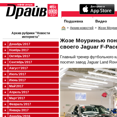
Подшивка
Видео
>
Архив новостей
>
Жозе Моурин
Архив рубрики "Новости
интернета"
Жозе Моуринью пон
Декабрь'2017
своего Jaguar F-Pac
Ноябрь'2017
Октябрь'2017
Главный тренер футбольного к
посетил завод Jaguar Land Rov
Сентябрь'2017
Август'2017
Июль'2017
Июнь'2017
Май'2017
Апрель'2017
Март'2017
Февраль'2017
Январь'2017
Декабрь'2016