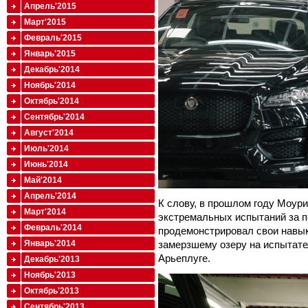
Апрель'2015
Март'2015
Февраль'2015
Январь'2015
Декабрь'2014
Ноябрь'2014
Октябрь'2014
Сентябрь'2014
Август'2014
Июль'2014
Июнь'2014
Май'2014
Апрель'2014
К слову, в прошлом году Моур
Март'2014
экстремальных испытаний за п
Февраль'2014
продемонстрировал свои навык
замерзшему озеру на испытате
Январь'2014
Арьеплуге.
Декабрь'2013
Ноябрь'2013
Октябрь'2013
Сентябрь'2013