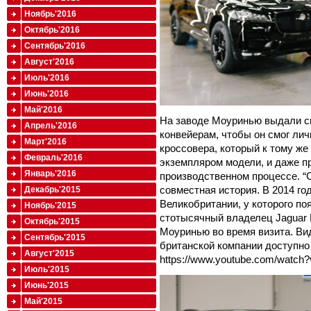
Ноябрь'2016
Октябрь'2016
Сентябрь'2016
Август'2016
Июль'2016
Июнь'2016
Май'2016
На заводе Моуринью выдали с
Апрель'2016
конвейерам, чтобы он смог лич
Март'2016
кроссовера, который к тому ж
Февраль'2016
экземпляром модели, и даже пр
Январь'2016
производственном процессе. “
совместная история. В 2014 го
Декабрь'2015
Великобритании, у которого по
Ноябрь'2015
стотысячный владелец Jaguar F-
Октябрь'2015
Моуринью во время визита. В
Сентябрь'2015
британской компании доступно
Август'2015
https://www.youtube.com/watc
Июль'2015
Июнь'2015
Май'2015