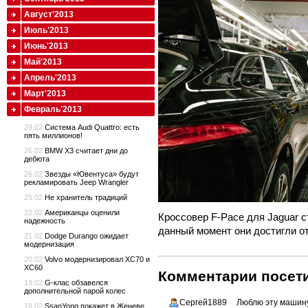
Август'2013
Июль'2013
Июнь'2013
Май'2013
Апрель'2013
Март'2013
Февраль'2013
28.02
Cистема Audi Quattro: есть
пять миллионов!
26.02
BMW X3 считает дни до
дебюта
26.02
Звезды «Ювентуса» будут
рекламировать Jeep Wrangler
25.02
Не хранитель традиций
22.02
Американцы оценили
Кроссовер F-Pace для Jaguar 
надежность
данный момент они достигли о
21.02
Dodge Durango ожидает
модернизация
20.02
Volvo модернизировал XC70 и
XC60
Комментарии посети
19.02
G-клас обзавелся
дополнительной парой колес
Сергей1889
Люблю эту машину
18.02
SsanYong покажет в Женеве