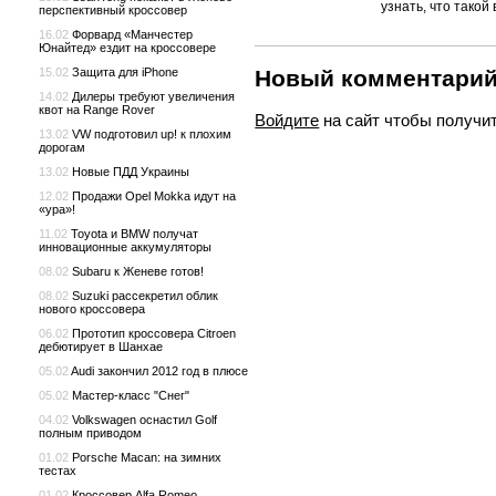
узнать, что тако
перспективный кроссовер
16.02
Форвард «Манчестер
Юнайтед» ездит на кроссовере
Новый комментари
15.02
Защита для iPhone
14.02
Дилеры требуют увеличения
квот на Range Rover
Войдите
на сайт чтобы получи
13.02
VW подготовил up! к плохим
дорогам
13.02
Новые ПДД Украины
12.02
Продажи Opel Mokka идут на
«ура»!
11.02
Toyota и BMW получат
инновационные аккумуляторы
08.02
Subaru к Женеве готов!
08.02
Suzuki рассекретил облик
нового кроссовера
06.02
Прототип кроссовера Сitroen
дебютирует в Шанхае
05.02
Audi закончил 2012 год в плюсе
05.02
Мастер-класс "Снег"
04.02
Volkswagen оснастил Golf
полным приводом
01.02
Porsche Macan: на зимних
тестах
01.02
Кроссовер Alfa Romeo