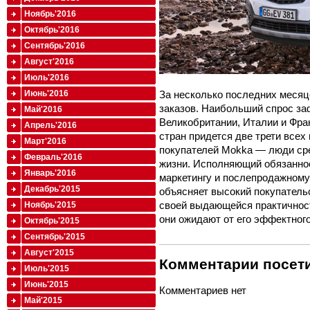
Ноябрь'2016
Октябрь'2016
Сентябрь'2016
Август'2016
Июль'2016
За несколько последних месяц
Июнь'2016
заказов. Наибольший спрос за
Май'2016
Великобритании, Италии и Фран
Апрель'2016
стран придется две трети всех
Март'2016
покупателей Mokka — люди сре
Февраль'2016
жизни. Исполняющий обязаннос
Январь'2016
маркетингу и послепродажном
Декабрь'2015
объясняет высокий покупатель
своей выдающейся практичност
Ноябрь'2015
они ожидают от его эффектног
Октябрь'2015
Сентябрь'2015
Август'2015
Комментарии посети
Июль'2015
Июнь'2015
Комментариев нет
Май'2015