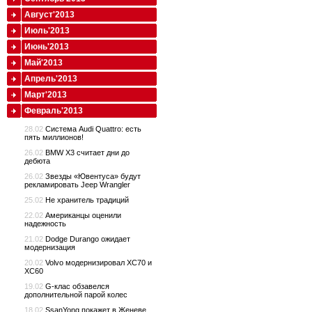
Август'2013
Июль'2013
Июнь'2013
Май'2013
Апрель'2013
Март'2013
Февраль'2013
28.02
Cистема Audi Quattro: есть
пять миллионов!
26.02
BMW X3 считает дни до
дебюта
26.02
Звезды «Ювентуса» будут
рекламировать Jeep Wrangler
25.02
Не хранитель традиций
22.02
Американцы оценили
надежность
21.02
Dodge Durango ожидает
модернизация
20.02
Volvo модернизировал XC70 и
XC60
19.02
G-клас обзавелся
дополнительной парой колес
18.02
SsanYong покажет в Женеве