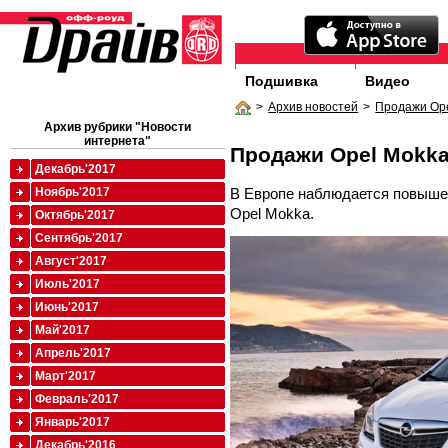
Подшивка
Видео
>
Архив новостей
>
Продажи Ope
Архив рубрики "Новости
интернета"
Продажи Opel Mokka
Декабрь'2017
В Европе наблюдается повыше
Ноябрь'2017
Opel Mokka.
Октябрь'2017
Сентябрь'2017
Август'2017
Июль'2017
Июнь'2017
Май'2017
Апрель'2017
Март'2017
Февраль'2017
Январь'2017
Декабрь'2016