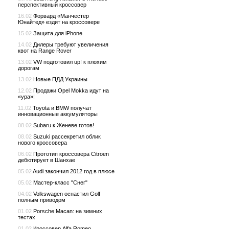
перспективный кроссовер
16.02
Форвард «Манчестер
Юнайтед» ездит на кроссовере
15.02
Защита для iPhone
14.02
Дилеры требуют увеличения
квот на Range Rover
13.02
VW подготовил up! к плохим
дорогам
13.02
Новые ПДД Украины
12.02
Продажи Opel Mokka идут на
«ура»!
11.02
Toyota и BMW получат
инновационные аккумуляторы
08.02
Subaru к Женеве готов!
08.02
Suzuki рассекретил облик
нового кроссовера
06.02
Прототип кроссовера Сitroen
дебютирует в Шанхае
05.02
Audi закончил 2012 год в плюсе
05.02
Мастер-класс "Снег"
04.02
Volkswagen оснастил Golf
полным приводом
01.02
Porsche Macan: на зимних
тестах
01.02
Кроссовер Alfa Romeo