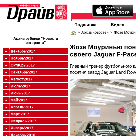
Подшивка
Видео
>
Архив новостей
>
Жозе Моурин
Архив рубрики "Новости
интернета"
Жозе Моуринью пон
Декабрь'2017
своего Jaguar F-Pac
Ноябрь'2017
Октябрь'2017
Главный тренер футбольного к
посетил завод Jaguar Land Rov
Сентябрь'2017
Август'2017
Июль'2017
Июнь'2017
Май'2017
Апрель'2017
Март'2017
Февраль'2017
Январь'2017
Декабрь'2016