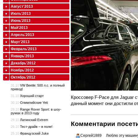
Август'2013
Июль'2013
Июнь'2013
Май'2013
Апрель'2013
Март'2013
Февраль'2013
Январь'2013
Декабрь'2012
Ноябрь'2012
Октябрь'2012
31.10
VW Beetle: 500 л.с. и полный
привод!
31.10
Хороший старт
Кроссовер F-Pace для Jaguar 
30.10
Олимпийские Yeti
данный момент они достигли о
29.10
Range Rover Sport: в шоу-
румах в 2013 году
29.10
Латинский Extrem
Комментарии посети
26.10
Тест-драйв – в поле!
25.10
Французский Juke
Сергей1889
Люблю эту машину