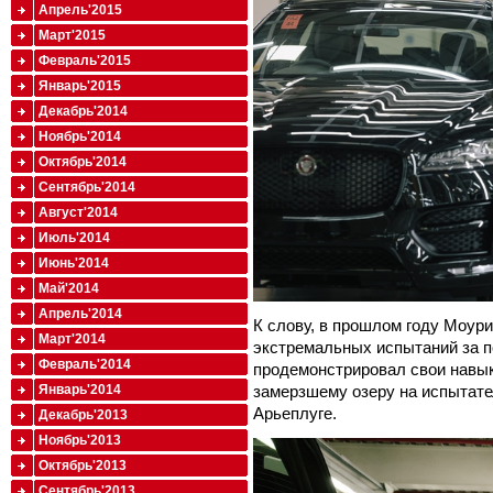
Апрель'2015
Март'2015
Февраль'2015
Январь'2015
Декабрь'2014
Ноябрь'2014
Октябрь'2014
Сентябрь'2014
Август'2014
Июль'2014
Июнь'2014
Май'2014
Апрель'2014
К слову, в прошлом году Моур
Март'2014
экстремальных испытаний за п
Февраль'2014
продемонстрировал свои навык
замерзшему озеру на испытате
Январь'2014
Арьеплуге.
Декабрь'2013
Ноябрь'2013
Октябрь'2013
Сентябрь'2013