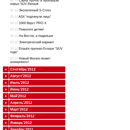
08.10
Captur прочат в прообразы
новых SUV Renault
05.10
Экологичный S-Cross
05.10
ASX “подтянули лицо”
04.10
1000 Верст PRO-X
04.10
Помогите детям!
04.10
На Восток, и подальше
04.10
Электрический вариант
03.10
Esquire признал Evoque “SUV
года”
01.10
Новый Murano может
шокировать!
Сентябрь'2012
Август'2012
Июль'2012
Июнь'2012
Май'2012
Апрель'2012
Март'2012
Февраль'2012
Январь'2012
Декабрь'2011