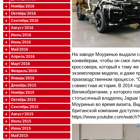
Ноябрь'2016
Октябрь'2016
Сентябрь'2016
Август'2016
Июль'2016
Июнь'2016
Май'2016
На заводе Моуринью выдали с
Апрель'2016
конвейерам, чтобы он смог лич
Март'2016
кроссовера, который к тому ж
Февраль'2016
экземпляром модели, и даже пр
Январь'2016
производственном процессе. “
совместная история. В 2014 го
Декабрь'2015
Великобритании, у которого по
Ноябрь'2015
стотысячный владелец Jaguar F-
Октябрь'2015
Моуринью во время визита. В
Сентябрь'2015
британской компании доступно
Август'2015
https://www.youtube.com/watc
Июль'2015
Июнь'2015
Май'2015