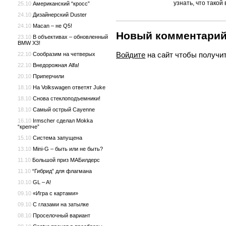
узнать, что тако
25.10
Американский “кросс”
24.10
Дизайнерский Duster
24.10
Macan – не Q5!
Новый комментари
23.10
В объективах – обновленный
BMW X3!
Войдите
на сайт чтобы получи
22.10
Сообразим на четверых
22.10
Внедорожная Alfa!
20.10
Приперчили
18.10
На Volkswagen ответят Juke
18.10
Снова стеклоподъемники!
18.10
Самый острый Cayenne
16.10
Irmscher сделал Mokka
“крепче”
15.10
Система запущена
13.10
Mini-G – быть или не быть?
11.10
Большой приз МАБилдерс
11.10
“Гибрид” для флагмана
10.10
GL – A!
09.10
«Игра с картами»
09.10
С глазами на затылке
08.10
Проселочный вариант