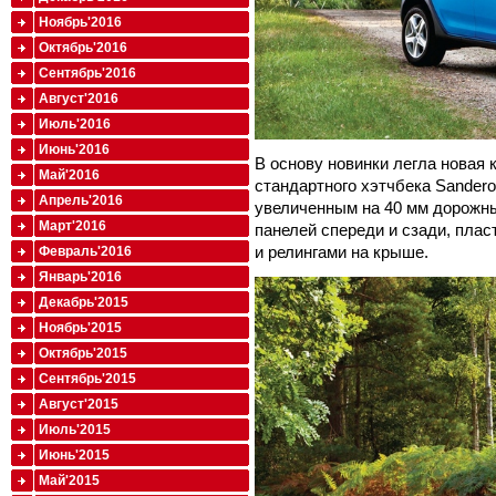
Ноябрь'2016
Октябрь'2016
Сентябрь'2016
Август'2016
Июль'2016
Июнь'2016
В основу новинки легла новая 
Май'2016
стандартного хэтчбека Sander
Апрель'2016
увеличенным на 40 мм дорожн
Март'2016
панелей спереди и сзади, пла
и релингами на крыше.
Февраль'2016
Январь'2016
Декабрь'2015
Ноябрь'2015
Октябрь'2015
Сентябрь'2015
Август'2015
Июль'2015
Июнь'2015
Май'2015