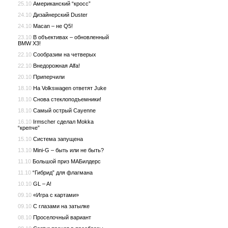
25.10
Американский “кросс”
24.10
Дизайнерский Duster
24.10
Macan – не Q5!
23.10
В объективах – обновленный
BMW X3!
22.10
Сообразим на четверых
22.10
Внедорожная Alfa!
20.10
Приперчили
18.10
На Volkswagen ответят Juke
18.10
Снова стеклоподъемники!
18.10
Самый острый Cayenne
16.10
Irmscher сделал Mokka
“крепче”
15.10
Система запущена
13.10
Mini-G – быть или не быть?
11.10
Большой приз МАБилдерс
11.10
“Гибрид” для флагмана
10.10
GL – A!
09.10
«Игра с картами»
09.10
С глазами на затылке
08.10
Проселочный вариант