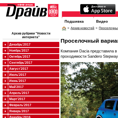
Подшивка
Видео
>
Архив новостей
>
Проселочны
Архив рубрики "Новости
интернета"
Проселочный вариа
Декабрь'2017
Компания Dacia представила в
Ноябрь'2017
проходимости Sandero Stepway
Октябрь'2017
Сентябрь'2017
Август'2017
Июль'2017
Июнь'2017
Май'2017
Апрель'2017
Март'2017
Февраль'2017
Январь'2017
Декабрь'2016