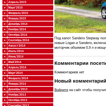
Апрель'2015
Март'2015
Февраль'2015
Январь'2015
Декабрь'2014
Ноябрь'2014
Октябрь'2014
Под капот Sandero Stepway пол
Сентябрь'2014
новые Logan и Sandero, включ
Август'2014
моторчик объемом 0,9 л и мощн
Июль'2014
Июнь'2014
Май'2014
Комментарии посети
Апрель'2014
Комментариев нет
Март'2014
Февраль'2014
Новый комментари
Январь'2014
Декабрь'2013
Войдите
на сайт чтобы получи
Ноябрь'2013
Октябрь'2013
Сентябрь'2013