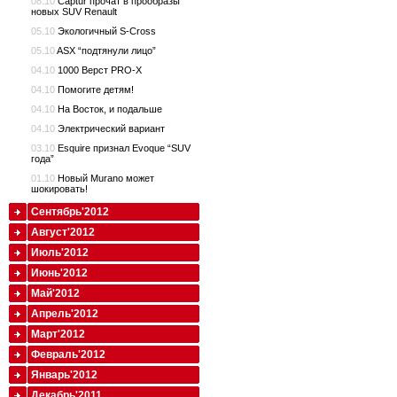
08.10
Captur прочат в прообразы
новых SUV Renault
05.10
Экологичный S-Cross
05.10
ASX “подтянули лицо”
04.10
1000 Верст PRO-X
04.10
Помогите детям!
04.10
На Восток, и подальше
04.10
Электрический вариант
03.10
Esquire признал Evoque “SUV
года”
01.10
Новый Murano может
шокировать!
Сентябрь'2012
Август'2012
Июль'2012
Июнь'2012
Май'2012
Апрель'2012
Март'2012
Февраль'2012
Январь'2012
Декабрь'2011