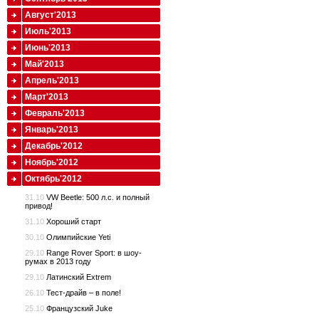
Август'2013
Июль'2013
Июнь'2013
Май'2013
Апрель'2013
Март'2013
Февраль'2013
Январь'2013
Декабрь'2012
Ноябрь'2012
Октябрь'2012
31.10
VW Beetle: 500 л.с. и полный
привод!
31.10
Хороший старт
30.10
Олимпийские Yeti
29.10
Range Rover Sport: в шоу-
румах в 2013 году
29.10
Латинский Extrem
26.10
Тест-драйв – в поле!
25.10
Французский Juke