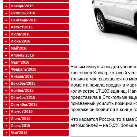
Ноябрь'2016
Октябрь'2016
Сентябрь'2016
Август'2016
Июль'2016
Июнь'2016
Май'2016
Апрель'2016
Март'2016
Новым импульсом для увеличе
Февраль'2016
кроссовер Kodiaq, который ус
Январь'2016
только в мае разошелся по мир
Декабрь'2015
момента начала продаж в марте
количестве 17.100 единиц. На
Ноябрь'2015
представила в Стокгольме еще 
Октябрь'2015
призванный усилить позиции к
Сентябрь'2015
продаже он появится в конце г
Август'2015
Что касается России, то в мае
Июль'2015
автомобилей – на 5,9% больше,
Июнь'2015
Май'2015