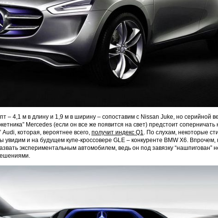
т – 4,1 м в длину и 1,9 м в ширину – сопоставим с Nissan Juke, но серийной в
кетника” Mercedes (если он все же появится на свет) предстоит соперничать н
Audi, которая, вероятнее всего,
получит индекс Q1
. По слухам, некоторые ст
 увидим и на будущем купе-кроссовере GLE – конкуренте BMW X6. Впрочем,
азвать экспериментальным автомобилем, ведь он под завязку “нашпигован”
решениями.