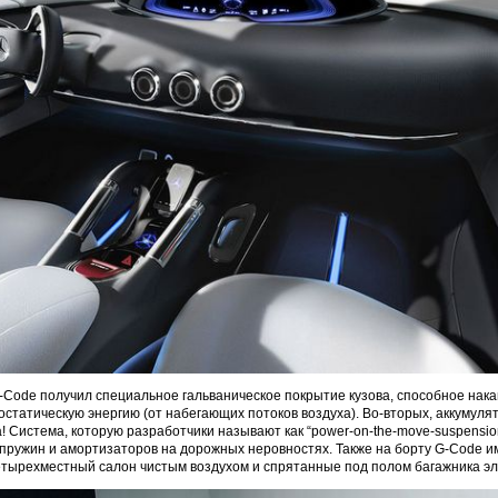
 G-Code получил специальное гальваническое покрытие кузова, способное нак
остатическую энергию (от набегающих потоков воздуха). Во-вторых, аккумуля
! Система, которую разработчики называют как “power-on-the-move-suspensio
пружин и амортизаторов на дорожных неровностях. Также на борту G-Code им
тырехместный салон чистым воздухом и спрятанные под полом багажника эл