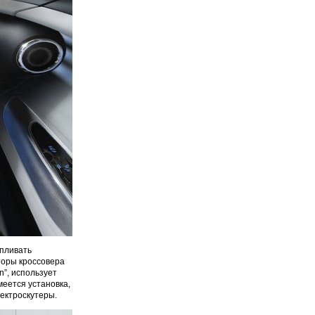
апливать
торы кроссовера
n”, использует
еется установка,
ектроскутеры.