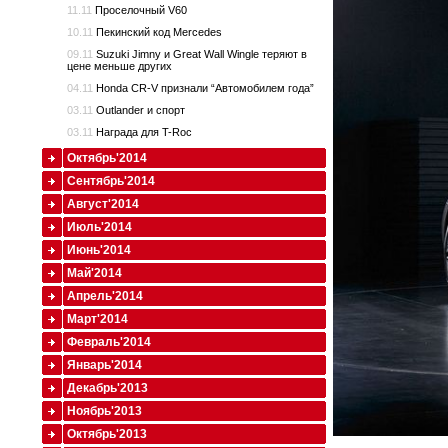
11.11
Проселочный V60
10.11
Пекинский код Mercedes
09.11
Suzuki Jimny и Great Wall Wingle теряют в
цене меньше других
04.11
Honda CR-V признали “Автомобилем года”
03.11
Outlander и спорт
03.11
Награда для T-Roc
Октябрь'2014
Сентябрь'2014
Август'2014
Июль'2014
Июнь'2014
Май'2014
Апрель'2014
Март'2014
Февраль'2014
Январь'2014
Декабрь'2013
Ноябрь'2013
Октябрь'2013