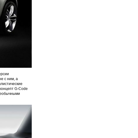
ерсии
е с ним, а
илистические
 концепт G-Code
 необычными