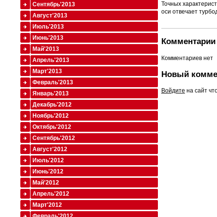
Точных характерист
Сентябрь'2013
оси отвечает турбо
Август'2013
Июль'2013
Июнь'2013
Комментарии 
Май'2013
Комментариев нет
Апрель'2013
Март'2013
Новый комме
Февраль'2013
Войдите
на сайт чт
Январь'2013
Декабрь'2012
Ноябрь'2012
Октябрь'2012
Сентябрь'2012
Август'2012
Июль'2012
Июнь'2012
Май'2012
Апрель'2012
Март'2012
Февраль'2012