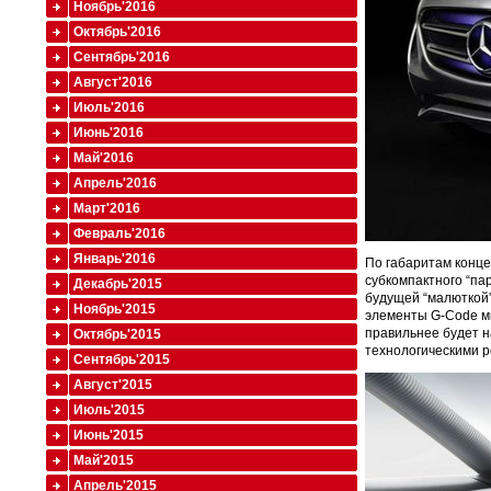
Ноябрь'2016
Октябрь'2016
Сентябрь'2016
Август'2016
Июль'2016
Июнь'2016
Май'2016
Апрель'2016
Март'2016
Февраль'2016
Январь'2016
По габаритам концеп
субкомпактного “пар
Декабрь'2015
будущей “малюткой” 
Ноябрь'2015
элементы G-Code мы
правильнее будет н
Октябрь'2015
технологическими 
Сентябрь'2015
Август'2015
Июль'2015
Июнь'2015
Май'2015
Апрель'2015