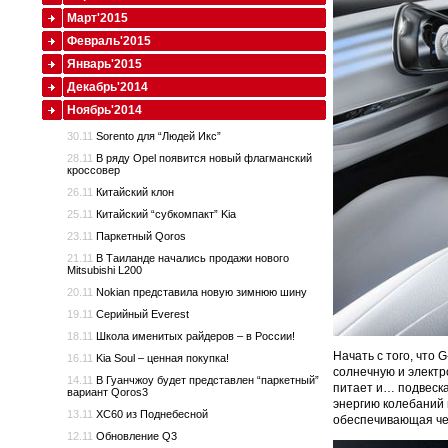
Март'2015
Февраль'2015
Январь'2015
Декабрь'2014
Ноябрь'2014
30.11
Sorento для “Людей Икс”
28.11
В ряду Opel появится новый флагманский
кроссовер
26.11
Китайский клон
25.11
Китайский “субкомпакт” Kia
23.11
Паркетный Qoros
21.11
В Таиланде начались продажи нового
Mitsubishi L200
20.11
Nokian представила новую зимнюю шину
19.11
Серийный Everest
18.11
Школа именитых райдеров – в России!
Начать с того, что
16.11
Kia Soul – ценная покупка!
солнечную и электр
14.11
В Гуанчжоу будет представлен “паркетный”
питает и… подвеска
вариант Qoros3
энергию колебаний 
13.11
XC60 из Поднебесной
обеспечивающая че
12.11
Обновление Q3