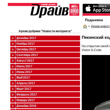
Подшивка
>
Архив новост
Архив рубрики "Новости интернета"
Пекинский ко
Декабрь'2017
Ноябрь'2017
На открытии своей 
Октябрь'2017
Vision G-Code.
Сентябрь'2017
Август'2017
Июль'2017
Июнь'2017
Май'2017
Апрель'2017
Март'2017
Февраль'2017
Январь'2017
Декабрь'2016