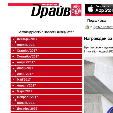
Подшивка
>
Архив новост
Архив рубрики "Новости интернета"
Награжден за
Декабрь'2017
Ноябрь'2017
Британское издание
Октябрь'2017
Innovation Award 201
Сентябрь'2017
Август'2017
Июль'2017
Июнь'2017
Май'2017
Апрель'2017
Март'2017
Февраль'2017
Январь'2017
Декабрь'2016