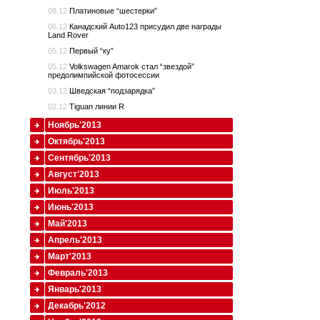
08.12
Платиновые “шестерки”
06.12
Канадский Auto123 присудил две награды
Land Rover
05.12
Первый “ку”
05.12
Volkswagen Amarok стал “звездой”
предолимпийской фотосессии
03.12
Шведская “подзарядка”
02.12
Tiguan линии R
Ноябрь'2013
Октябрь'2013
Сентябрь'2013
Август'2013
Июль'2013
Июнь'2013
Май'2013
Апрель'2013
Март'2013
Февраль'2013
Январь'2013
Декабрь'2012