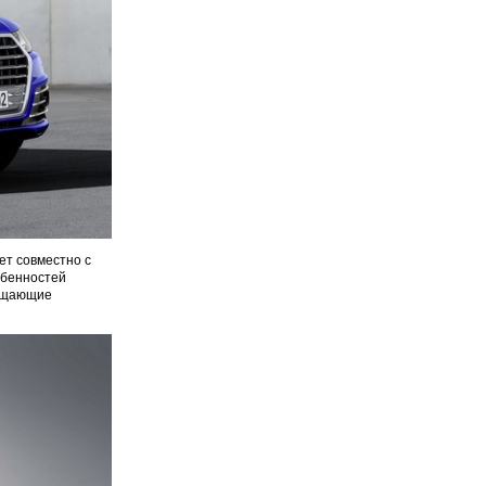
ет совместно с
обенностей
ращающие