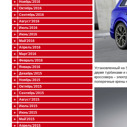
Ноябрь'2016
Октябрь'2016
Сентябрь'2016
Август'2016
Июль'2016
Июнь'2016
Май'2016
Апрель'2016
Март'2016
Февраль'2016
Январь'2016
Установленный на S
двумя турбинами и 
Декабрь'2015
кроссовера – элек
Ноябрь'2015
поперечные крены к
Октябрь'2015
Сентябрь'2015
Август'2015
Июль'2015
Июнь'2015
Май'2015
Апрель'2015