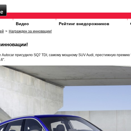
Видео
Рейтинг внедорожников
ей
>
Награжден за инновации!
 инновации!
 Autocar присудило SQ7 TDI, самому мощному SUV Audi, престижную премию 
6”.