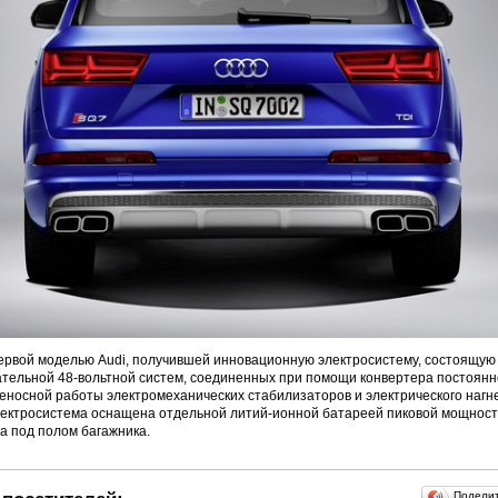
ервой моделью Audi, получившей инновационную электросистему, состоящую 
ательной 48-вольтной систем, соединенных при помощи конвертера постоянно
носной работы электромеханических стабилизаторов и электрического нагн
ектросистема оснащена отдельной литий-ионной батареей пиковой мощность
а под полом багажника.
Подели