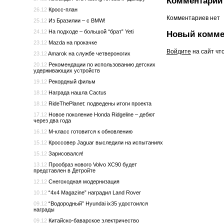
Комментарии 
26.12
Кросс-план
Комментариев нет
25.12
Из Бразилии – с BMW!
24.12
На подходе – большой “брат” Yeti
Новый комме
23.12
Mazda на прокачке
Войдите
на сайт чт
23.12
Amarok на службе четвероногих
20.12
Рекомендации по использованию детских
удерживающих устройств
19.12
Рекордный фильм
18.12
Награда нашла Cactus
18.12
RideThePlanet: подведены итоги проекта
17.12
Новое поколение Honda Ridgeline – дебют
через два года
16.12
M-класс готовится к обновлению
15.12
Кроссовер Jaguar выследили на испытаниях
15.12
Зарисовался!
13.12
Прообраз нового Volvo XC90 будет
представлен в Детройте
12.12
Снегоходная модернизация
10.12
“4x4 Magazine” наградил Land Rover
09.12
“Водородный” Hyundai ix35 удостоился
награды
09.12
Китайско-баварское электричество