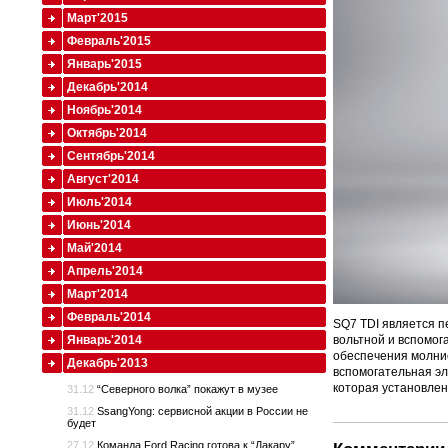
Март'2015
Февраль'2015
Январь'2015
Декабрь'2014
Ноябрь'2014
Октябрь'2014
Сентябрь'2014
Август'2014
Июль'2014
Июнь'2014
Май'2014
Апрель'2014
Март'2014
Февраль'2014
SQ7 TDI является п
Январь'2014
вольтной и вспомог
обеспечения молние
Декабрь'2013
вспомогательная эл
которая установлен
31.12
“Северного волка” покажут в музее
31.12
SsangYong: сервисной акции в России не
будет
27.12
Команда Ford Racing готова к “Дакару”