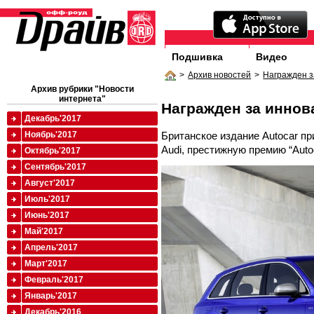
Подшивка
Видео
>
Архив новостей
>
Награжден з
Архив рубрики "Новости
интернета"
Награжден за иннов
Декабрь'2017
Британское издание Autocar п
Ноябрь'2017
Audi, престижную премию “Autoc
Октябрь'2017
Сентябрь'2017
Август'2017
Июль'2017
Июнь'2017
Май'2017
Апрель'2017
Март'2017
Февраль'2017
Январь'2017
Декабрь'2016