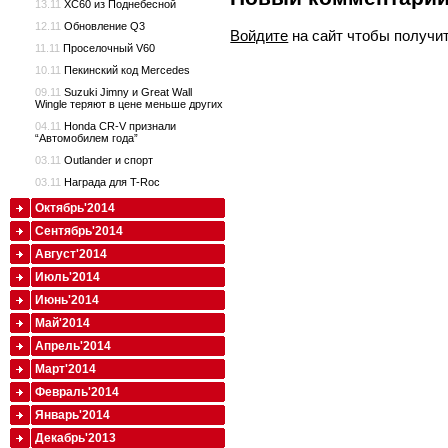
13.11
XC60 из Поднебесной
12.11
Обновление Q3
Войдите
на сайт чтобы получи
11.11
Проселочный V60
10.11
Пекинский код Mercedes
09.11
Suzuki Jimny и Great Wall
Wingle теряют в цене меньше других
04.11
Honda CR-V признали
“Автомобилем года”
03.11
Outlander и спорт
03.11
Награда для T-Roc
Октябрь'2014
Сентябрь'2014
Август'2014
Июль'2014
Июнь'2014
Май'2014
Апрель'2014
Март'2014
Февраль'2014
Январь'2014
Декабрь'2013