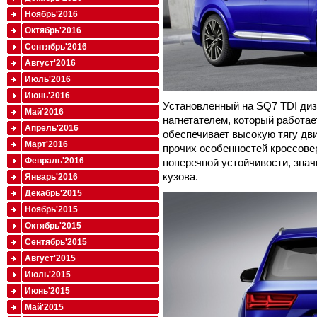
Ноябрь'2016
Октябрь'2016
Сентябрь'2016
Август'2016
Июль'2016
Июнь'2016
Установленный на SQ7 TDI ди
Май'2016
нагнетателем, который работае
Апрель'2016
обеспечивает высокую тягу дви
Март'2016
прочих особенностей кроссове
Февраль'2016
поперечной устойчивости, зна
кузова.
Январь'2016
Декабрь'2015
Ноябрь'2015
Октябрь'2015
Сентябрь'2015
Август'2015
Июль'2015
Июнь'2015
Май'2015