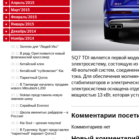
Апрель'2015
Март'2015
Февраль'2015
Январь'2015
Декабрь'2014
Ноябрь'2014
30.11
Sorento для “Людей Икс”
28.11
В ряду Opel появится новый
SQ7 TDI является первой моде
флагманский кроссовер
электросистему, состоящую из
26.11
Китайский клон
48-вольтной систем, соединен
25.11
Китайский “субкомпакт” Kia
тока. Для обеспечения молние
23.11
Паркетный Qoros
стабилизаторов и электрическо
21.11
В Таиланде начались продажи
электросистема оснащена отде
нового Mitsubishi L200
мощностью 13 кВт, которая уст
20.11
Nokian представила новую
зимнюю шину
19.11
Серийный Everest
18.11
Школа именитых райдеров – в
Комментарии посети
России!
16.11
Kia Soul – ценная покупка!
Комментариев нет
14.11
В Гуанчжоу будет представлен
“паркетный” вариант Qoros3
Новый комментари