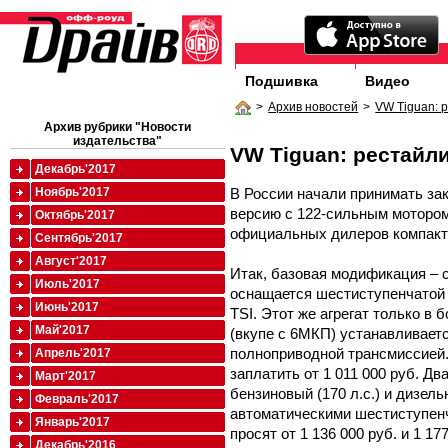
Подшивка
Видео
>
Архив новостей
>
VW Tiguan: 
Архив рубрики "Новости
издательства"
VW Tiguan: рестайл
Декабрь'2017
В России начали принимать за
Ноябрь'2017
версию с 122-сильным мотором 
Октябрь'2017
официальных дилеров компактн
Сентябрь'2017
Август'2017
Итак, базовая модификация – 
Июль'2017
оснащается шестиступенчатой 
Июнь'2017
TSI. Этот же агрегат только в 
Май'2017
(вкупе с 6МКП) устанавливает
полноприводной трансмиссией.
Апрель'2017
заплатить от 1 011 000 руб. Дв
Март'2017
бензиновый (170 л.с.) и дизель
Февраль'2017
автоматическими шестиступен
Январь'2017
просят от 1 136 000 руб. и 1 17
Декабрь'2016