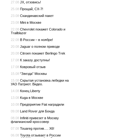
27.08
JX, отзовись!
25.08
Прощай, CX-7!
23.08
Скандинавский пакет
23.08
Mini в Москве
22.08
Chevrolet покажет Colorado и
Trailblazer
22.08
В России – в ноябре!
20.08
Jaguar о полном приводе
20.08
Citroen покажет Berlingo Trek
17.08
К заказу доступны!
17.08
Ковровый отзыв
15.08
“Звезда” Москвы
15.08
Скрытая установка лебедки на
УАЗ Патриот. Видео.
14.08
Конец Liberty
13.08
Kuga в Москве
10.08
Предприятие Fiat наградили
09.08
Land Rover для Бонда
08.08
Infiniti привезет в Москву
флагманский кроссовер
07.08
Touareg против…. X6!
06.08
Toyota отзывает в России