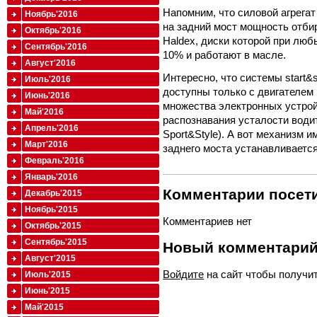
Напомним, что силовой агрега
Ноябрь'2016
на задний мост мощность отби
Октябрь'2016
Haldex, диски которой при лю
Сентябрь'2016
10% и работают в масле.
Август'2016
Интересно, что системы start&
Июль'2016
доступны только с двигателем 1
Июнь'2016
множества электронных устрой
Май'2016
распознавания усталости води
Апрель'2016
Sport&Style). А вот механизм
Март'2016
заднего моста устанавливаетс
Февраль'2016
Январь'2016
Комментарии посети
Декабрь'2015
Ноябрь'2015
Комментариев нет
Октябрь'2015
Сентябрь'2015
Новый комментари
Август'2015
Войдите
на сайт чтобы получи
Июль'2015
Июнь'2015
Май'2015