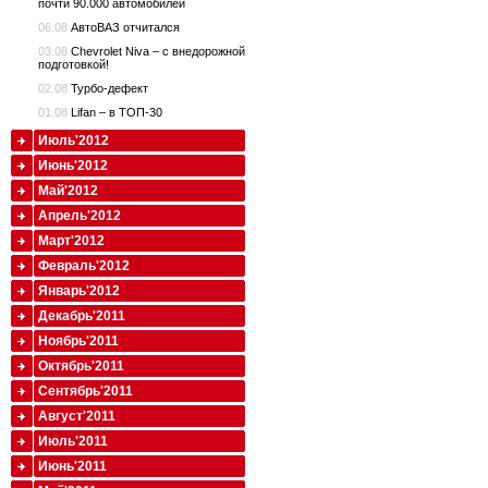
почти 90.000 автомобилей
06.08
АвтоВАЗ отчитался
03.08
Chevrolet Niva – с внедорожной
подготовкой!
02.08
Турбо-дефект
01.08
Lifan – в ТОП-30
Июль'2012
Июнь'2012
Май'2012
Апрель'2012
Март'2012
Февраль'2012
Январь'2012
Декабрь'2011
Ноябрь'2011
Октябрь'2011
Сентябрь'2011
Август'2011
Июль'2011
Июнь'2011