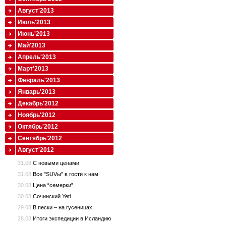
Август'2013
Июль'2013
Июнь'2013
Май'2013
Апрель'2013
Март'2013
Февраль'2013
Январь'2013
Декабрь'2012
Ноябрь'2012
Октябрь'2012
Сентябрь'2012
Август'2012
31.08
С новыми ценами
31.08
Все "SUVы" в гости к нам
30.08
Цена “семерки”
30.08
Сочинский Yeti
29.08
В пески – на гусеницах
28.08
Итоги экспедиции в Исландию