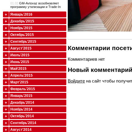
01.02
GM-Avtovaz возобновляет
программу утилизации и Trade-In
Январь'2016
Декабрь'2015
Ноябрь'2015
Октябрь'2015
Сентябрь'2015
Комментарии посети
Август'2015
Июль'2015
Комментариев нет
Июнь'2015
Новый комментари
Май'2015
Апрель'2015
Войдите
на сайт чтобы получи
Март'2015
Февраль'2015
Январь'2015
Декабрь'2014
Ноябрь'2014
Октябрь'2014
Сентябрь'2014
Август'2014