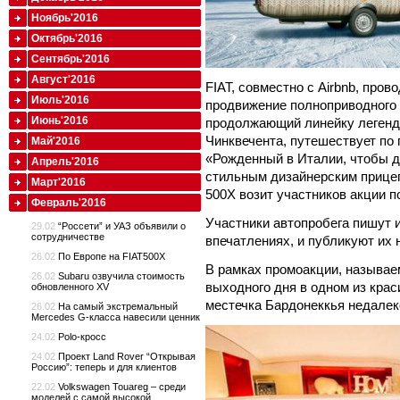
Ноябрь'2016
Октябрь'2016
Сентябрь'2016
Август'2016
FIAT, совместно с Airbnb, про
Июль'2016
продвижение полноприводного 
Июнь'2016
продолжающий линейку легенда
Чинквечента, путешествует по 
Май'2016
«Рожденный в Италии, чтобы д
Апрель'2016
стильным дизайнерским прицеп
Март'2016
500X возит участников акции 
Февраль'2016
Участники автопробега пишут 
29.02
“Россети” и УАЗ объявили о
сотрудничестве
впечатлениях, и публикуют их н
26.02
По Европе на FIAT500X
В рамках промоакции, называем
26.02
Subaru озвучила стоимость
выходного дня в одном из кра
обновленного XV
местечка Бардонеккья недалек
26.02
На самый экстремальный
Mercedes G-класса навесили ценник
24.02
Polo-кросс
24.02
Проект Land Rover “Открывая
Россию”: теперь и для клиентов
22.02
Volkswagen Touareg – среди
моделей с самой высокой