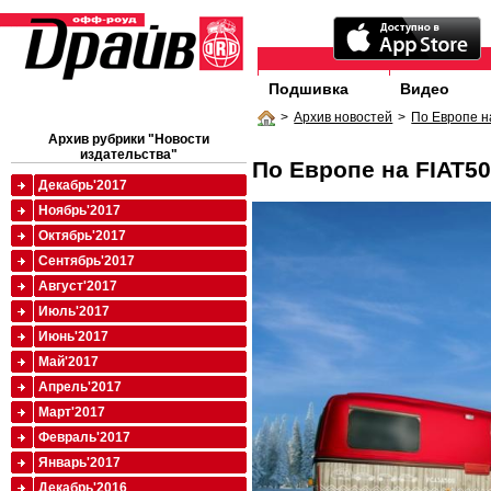
Подшивка
Видео
>
Архив новостей
>
По Европе н
Архив рубрики "Новости
издательства"
По Европе на FIAT5
Декабрь'2017
Ноябрь'2017
Октябрь'2017
Сентябрь'2017
Август'2017
Июль'2017
Июнь'2017
Май'2017
Апрель'2017
Март'2017
Февраль'2017
Январь'2017
Декабрь'2016