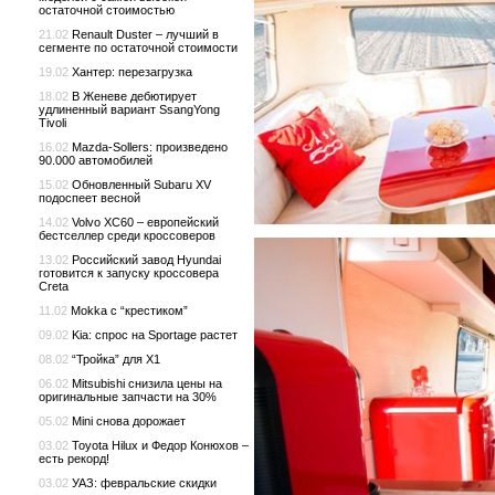
остаточной стоимостью
21.02
Renault Duster – лучший в
сегменте по остаточной стоимости
19.02
Хантер: перезагрузка
18.02
В Женеве дебютирует
удлиненный вариант SsangYong
Tivoli
16.02
Mazda-Sollers: произведено
90.000 автомобилей
15.02
Обновленный Subaru XV
подоспеет весной
14.02
Volvo XC60 – европейский
бестселлер среди кроссоверов
13.02
Российский завод Hyundai
готовится к запуску кроссовера
Creta
11.02
Mokka с “крестиком”
09.02
Kia: спрос на Sportage растет
08.02
“Тройка” для X1
06.02
Mitsubishi снизила цены на
оригинальные запчасти на 30%
05.02
Mini снова дорожает
03.02
Toyota Hilux и Федор Конюхов –
есть рекорд!
03.02
УАЗ: февральские скидки