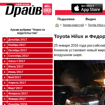
Подшивка
Видео
>
Архив новостей
>
Toyota Hilux
Архив рубрики "Новости
издательства"
Toyota Hilux и Федо
Декабрь'2017
25 января 2016 года российск
Ноябрь'2017
Конюхов установил новый миро
Октябрь'2017
воздушном шаре.
Сентябрь'2017
Август'2017
Июль'2017
Июнь'2017
Май'2017
Апрель'2017
Март'2017
Февраль'2017
Январь'2017
Декабрь'2016