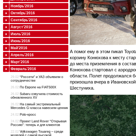
Ноябрь'2016
Октябрь'2016
Сентябрь'2016
Август'2016
Июль'2016
Июнь'2016
Май'2016
А помог ему в этом пикап Toyot
Апрель'2016
корзину Конюхова к месту стар
Март'2016
до места приземления в соста
Февраль'2016
Конюхова стартовал с аэродро
области. Полет продолжался бо
29.02
“Россети” и УАЗ объявили о
сотрудничестве
произошла вчера в Ивановской
Шестуниха.
26.02
По Европе на FIAT500X
26.02
Subaru озвучила стоимость
обновленного XV
26.02
На самый экстремальный
Mercedes G-класса навесили ценник
24.02
Polo-кросс
24.02
Проект Land Rover “Открывая
Россию”: теперь и для клиентов
22.02
Volkswagen Touareg – среди
моделей с самой высокой