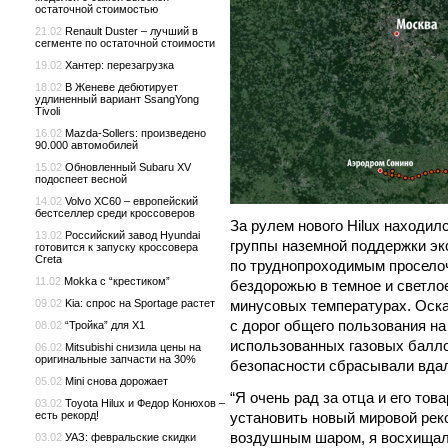
остаточной стоимостью
21.02
Renault Duster – лучший в
сегменте по остаточной стоимости
19.02
Хантер: перезагрузка
18.02
В Женеве дебютирует
удлиненный вариант SsangYong
Tivoli
16.02
Mazda-Sollers: произведено
90.000 автомобилей
15.02
Обновленный Subaru XV
подоспеет весной
14.02
Volvo XC60 – европейский
бестселлер среди кроссоверов
За рулем нового Hilux находил
13.02
Российский завод Hyundai
группы наземной поддержки эк
готовится к запуску кроссовера
Creta
по труднопроходимым просело
11.02
Mokka с “крестиком”
бездорожью в темное и светло
минусовых температурах. Оска
09.02
Kia: спрос на Sportage растет
с дорог общего пользования н
08.02
“Тройка” для X1
использованных газовых балло
06.02
Mitsubishi снизила цены на
оригинальные запчасти на 30%
безопасности сбрасывали вдал
05.02
Mini снова дорожает
“Я очень рад за отца и его то
03.02
Toyota Hilux и Федор Конюхов –
установить новый мировой рек
есть рекорд!
воздушным шаром, я восхищал
03.02
УАЗ: февральские скидки