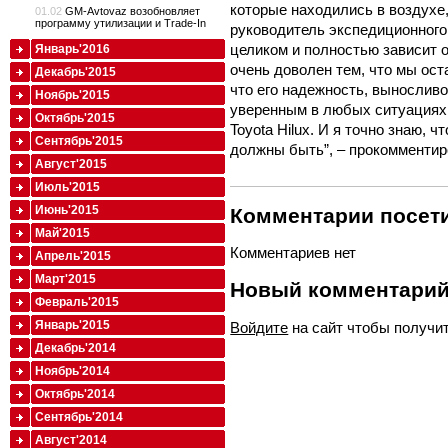
которые находились в воздухе,
01.02
GM-Avtovaz возобновляет
программу утилизации и Trade-In
руководитель экспедиционного
целиком и полностью зависит 
Январь'2016
очень доволен тем, что мы ост
Декабрь'2015
что его надежность, вынослив
Ноябрь'2015
уверенным в любых ситуациях. 
Октябрь'2015
Toyota Hilux. И я точно знаю, 
Сентябрь'2015
должны быть”, – прокомментир
Август'2015
Июль'2015
Июнь'2015
Комментарии посети
Май'2015
Комментариев нет
Апрель'2015
Март'2015
Новый комментари
Февраль'2015
Январь'2015
Войдите
на сайт чтобы получи
Декабрь'2014
Ноябрь'2014
Октябрь'2014
Сентябрь'2014
Август'2014