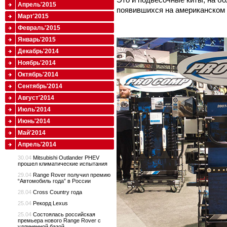
Апрель'2015
появившихся на американском р
Март'2015
Февраль'2015
Январь'2015
Декабрь'2014
Ноябрь'2014
Октябрь'2014
Сентябрь'2014
Август'2014
Июль'2014
Июнь'2014
Май'2014
Апрель'2014
30.04
Mitsubishi Outlander PHEV
прошел климатические испытания
29.04
Range Rover получил премию
“Автомобиль года” в России
28.04
Cross Country года
25.04
Рекорд Lexus
25.04
Состоялась российская
премьера нового Range Rover с
удлиненной базой