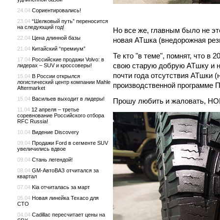
24.04
Сориентировались!
23.04
“Шелковый путь” переносится
на следующий год!
Но все же, главным было не эт
22.04
Цена длинной базы
новая АТшка (внедорожная резин
21.04
Китайский “премиум”
Те кто "в теме", помнят, что в
17.04
Российские продажи Volvo: в
свою старую добрую АТшку и н
лидерах – SUV и кроссоверы!
почти года отсутствия АТшки (н
15.04
В России открылся
логистический центр компании Mahle
производственной программе П
Aftermarket
15.04
Васильев выходит в лидеры!
Прошу любить и жаловать, Н
11.04
12 апреля – третье
соревнование Российского отбора
RFC Russia!
10.04
Видение Discovery
09.04
Продажи Ford в сегменте SUV
увеличились вдвое
09.04
Стань легендой!
08.04
GM-АвтоВАЗ отчитался за
квартал
07.04
Kia отчиталась за март
05.04
Новая линейка Texaco для
СТО
04.04
Cadillac пересчитает цены на