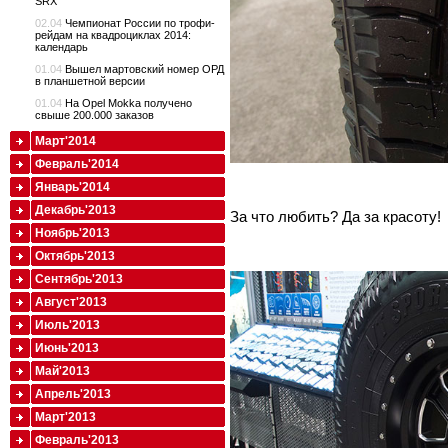
SRX
02.04
Чемпионат России по трофи-
рейдам на квадроциклах 2014:
календарь
01.04
Вышел мартовский номер ОРД
в планшетной версии
01.04
На Opel Mokka получено
свыше 200.000 заказов
Март'2014
Февраль'2014
Январь'2014
Декабрь'2013
За что любить? Да за красоту!
Ноябрь'2013
Октябрь'2013
Сентябрь'2013
Август'2013
Июль'2013
Июнь'2013
Май'2013
Апрель'2013
Март'2013
Февраль'2013