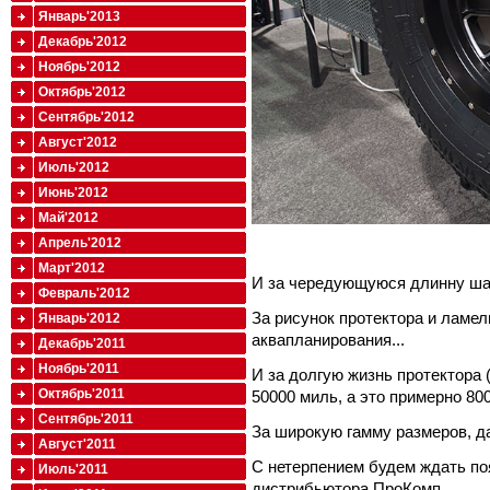
Январь'2013
Декабрь'2012
Ноябрь'2012
Октябрь'2012
Сентябрь'2012
Август'2012
Июль'2012
Июнь'2012
Май'2012
Апрель'2012
Март'2012
И за чередующуюся длинну шаш
Февраль'2012
За рисунок протектора и ламе
Январь'2012
аквапланирования...
Декабрь'2011
Ноябрь'2011
И за долгую жизнь протектора 
Октябрь'2011
50000 миль, а это примерно 800
Сентябрь'2011
За широкую гамму размеров, да 
Август'2011
С нетерпением будем ждать по
Июль'2011
дистрибьютора ПроКомп.