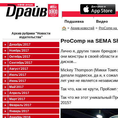
Подшивка
Видео
>
Архив новостей
>
ProComp на
Архив рубрики "Новости
издательства"
ProComp на SEMA S
Декабрь'2017
Лично я, других таких брендов 
Ноябрь'2017
они монстры в своей области и
Октябрь'2017
дисков...
Сентябрь'2017
Август'2017
Mickey Thompson (Микки Томпсо
делали подвески, да и, к сожа
Июль'2017
лет уже не является независим
Июнь'2017
Май'2017
Так что, как не крути, ПроКомп
Апрель'2017
Так что же этот уникальный П
Март'2017
2015?
Февраль'2017
Январь'2017
Декабрь'2016