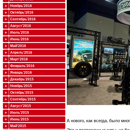
Ноябрь'2016
Октябрь'2016
Сентябрь'2016
Август'2016
Июль'2016
Июнь'2016
Май'2016
Апрель'2016
Март'2016
Февраль'2016
Январь'2016
Декабрь'2015
Ноябрь'2015
Октябрь'2015
Сентябрь'2015
Август'2015
Июль'2015
Июнь'2015
А нового, как всегда, было мног
Май'2015
Это и подвесочные киты, на б