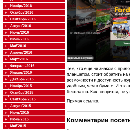
Ноябрь'2016
Октябрь'2016
Сентябрь'2016
Август'2016
Июль'2016
Июнь'2016
Май'2016
Апрель'2016
Март'2016
Февраль'2016
Тем, кто еще не знаком с прил
Январь'2016
планшетом, стоит обратить на 
Декабрь'2015
возможности и доступность жу
удобным, чем в бумаге. И эта 
Ноябрь'2015
бесплатно. Как говорится, не 
Октябрь'2015
Сентябрь'2015
Прямая ссылка.
Август'2015
Июль'2015
Комментарии посети
Июнь'2015
Май'2015