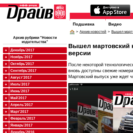
Подшивка
Видео
>
Архив новостей
>
Вышел марто
Архив рубрики "Новости
издательства"
Вышел мартовский 
Декабрь'2017
версии
Ноябрь'2017
Октябрь'2017
После некоторой технологичес
вновь доступны свежие номера
Сентябрь'2017
Мартовский выпуск уже ждет ч
Август'2017
Июль'2017
Июнь'2017
Май'2017
Апрель'2017
Март'2017
Февраль'2017
Январь'2017
Декабрь'2016