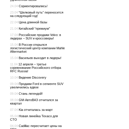
24.04
Сориентировались!
23.04
“Шелковый путь” переносится
на следующий год!
22.04
Цена длинной базы
21.04
Китайский “премиум”
17.04
Российские продажи Volvo: в
лидерах – SUV и кроссоверы!
15.04
В России открылся
логистический центр компании Mahle
Aftermarket
15.04
Васильев выходит в лидеры!
11.04
12 апреля – третье
соревнование Российского отбора
RFC Russia!
10.04
Видение Discovery
09.04
Продажи Ford в сегменте SUV
увеличились вдвое
09.04
Стань легендой!
08.04
GM-АвтоВАЗ отчитался за
квартал
07.04
Kia отчиталась за март
05.04
Новая линейка Texaco для
СТО
04.04
Cadillac пересчитает цены на