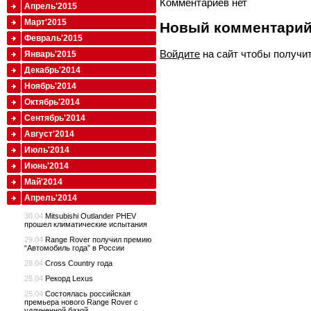
Комментариев нет
Апрель'2015
Март'2015
Новый комментари
Февраль'2015
Войдите
на сайт чтобы получи
Январь'2015
Декабрь'2014
Ноябрь'2014
Октябрь'2014
Сентябрь'2014
Август'2014
Июль'2014
Июнь'2014
Май'2014
Апрель'2014
30.04
Mitsubishi Outlander PHEV
прошел климатические испытания
29.04
Range Rover получил премию
“Автомобиль года” в России
28.04
Cross Country года
25.04
Рекорд Lexus
25.04
Состоялась российская
премьера нового Range Rover с
удлиненной базой