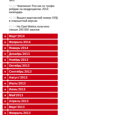
SRX
02.04
Чемпионат России по трофи-
рейдам на квадроциклах 2014:
календарь
01.04
Вышел мартовский номер ОРД
в планшетной версии
01.04
На Opel Mokka получено
свыше 200.000 заказов
Март'2014
Февраль'2014
Январь'2014
Декабрь'2013
Ноябрь'2013
Октябрь'2013
Сентябрь'2013
Август'2013
Июль'2013
Июнь'2013
Май'2013
Апрель'2013
Март'2013
Февраль'2013