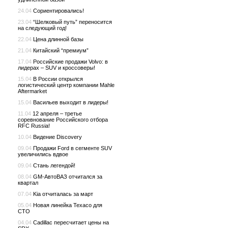
24.04
Сориентировались!
23.04
“Шелковый путь” переносится
на следующий год!
22.04
Цена длинной базы
21.04
Китайский “премиум”
17.04
Российские продажи Volvo: в
лидерах – SUV и кроссоверы!
15.04
В России открылся
логистический центр компании Mahle
Aftermarket
15.04
Васильев выходит в лидеры!
11.04
12 апреля – третье
соревнование Российского отбора
RFC Russia!
10.04
Видение Discovery
09.04
Продажи Ford в сегменте SUV
увеличились вдвое
09.04
Стань легендой!
08.04
GM-АвтоВАЗ отчитался за
квартал
07.04
Kia отчиталась за март
05.04
Новая линейка Texaco для
СТО
04.04
Cadillac пересчитает цены на