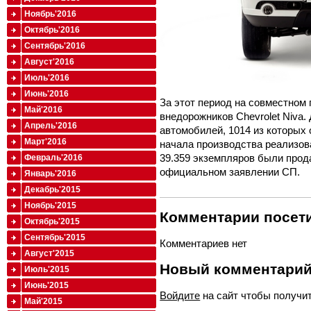
Ноябрь'2016
Октябрь'2016
Сентябрь'2016
Август'2016
Июль'2016
Июнь'2016
За этот период на совместном
Май'2016
внедорожников Chevrolet Niva.
Апрель'2016
автомобилей, 1014 из которых 
Март'2016
начала производства реализова
39.359 экземпляров были прод
Февраль'2016
официальном заявлении СП.
Январь'2016
Декабрь'2015
Ноябрь'2015
Комментарии посети
Октябрь'2015
Сентябрь'2015
Комментариев нет
Август'2015
Новый комментари
Июль'2015
Июнь'2015
Войдите
на сайт чтобы получи
Май'2015