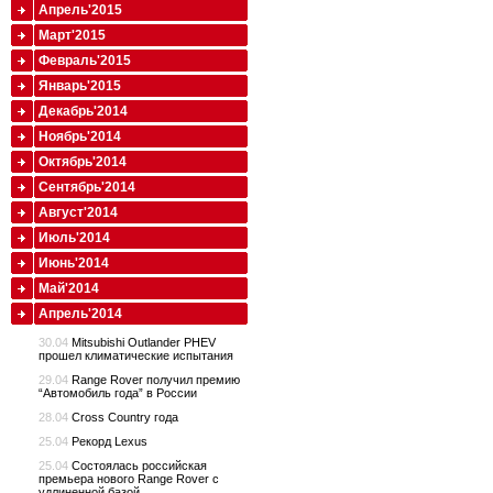
Апрель'2015
Март'2015
Февраль'2015
Январь'2015
Декабрь'2014
Ноябрь'2014
Октябрь'2014
Сентябрь'2014
Август'2014
Июль'2014
Июнь'2014
Май'2014
Апрель'2014
30.04
Mitsubishi Outlander PHEV
прошел климатические испытания
29.04
Range Rover получил премию
“Автомобиль года” в России
28.04
Cross Country года
25.04
Рекорд Lexus
25.04
Состоялась российская
премьера нового Range Rover с
удлиненной базой