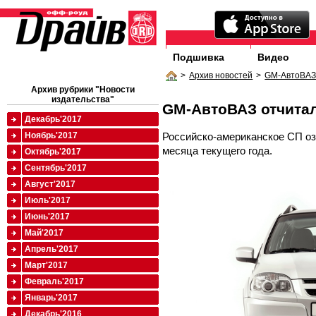
Подшивка
Видео
>
Архив новостей
>
GM-АвтоВАЗ 
Архив рубрики "Новости
издательства"
GM-АвтоВАЗ отчитал
Декабрь'2017
Российско-американское СП оз
Ноябрь'2017
месяца текущего года.
Октябрь'2017
Сентябрь'2017
Август'2017
Июль'2017
Июнь'2017
Май'2017
Апрель'2017
Март'2017
Февраль'2017
Январь'2017
Декабрь'2016