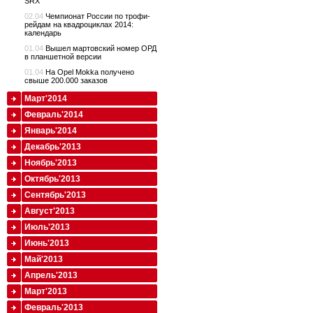
SRX
02.04
Чемпионат России по трофи-
рейдам на квадроциклах 2014:
календарь
01.04
Вышел мартовский номер ОРД
в планшетной версии
01.04
На Opel Mokka получено
свыше 200.000 заказов
Март'2014
Февраль'2014
Январь'2014
Декабрь'2013
Ноябрь'2013
Октябрь'2013
Сентябрь'2013
Август'2013
Июль'2013
Июнь'2013
Май'2013
Апрель'2013
Март'2013
Февраль'2013