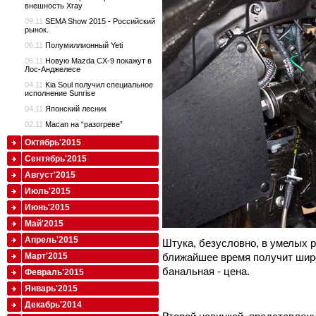
внешность Xray
09.11
SEMA Show 2015 - Российский
рынок.
06.11
Полумиллионный Yeti
06.11
Новую Mazda CX-9 покажут в
Лос-Анджелесе
04.11
Kia Soul получил специальное
исполнение Sunrise
04.11
Японский лесник
02.11
Macan на “разогреве”
Октябрь'2015
Сентябрь'2015
Август'2015
Июль'2015
Июнь'2015
Май'2015
Апрель'2015
Штука, безусловно, в умелых ру
ближайшее время получит шир
Март'2015
банальная - цена.
Февраль'2015
Январь'2015
Декабрь'2014