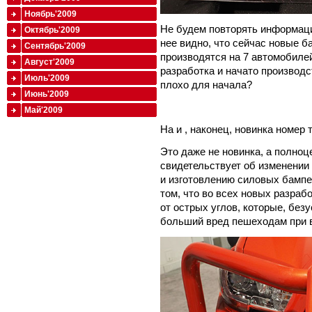
Ноябрь'2009
Не будем повторять информаци
Октябрь'2009
нее видно, что сейчас новые б
Сентябрь'2009
производятся на 7 автомобиле
Август'2009
разработка и начато производс
Июль'2009
плохо для начала?
Июнь'2009
Май'2009
На и , наконец, новинка номер 
Это даже не новинка, а полноце
свидетельствует об изменении
и изготовлению силовых бампер
том, что во всех новых разраб
от острых углов, которые, безу
больший вред пешеходам при 