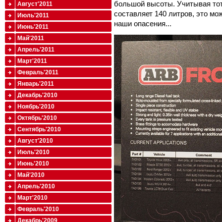
большой высоты. Учитывая тот
Август'2011
составляет 140 литров, это мож
Июль'2011
наши опасения...
Июнь'2011
Май'2011
Апрель'2011
Март'2011
Февраль'2011
Январь'2011
Декабрь'2010
Ноябрь'2010
Октябрь'2010
Сентябрь'2010
Август'2010
Июль'2010
Июнь'2010
Май'2010
Апрель'2010
Март'2010
Февраль'2010
Декабрь'2009