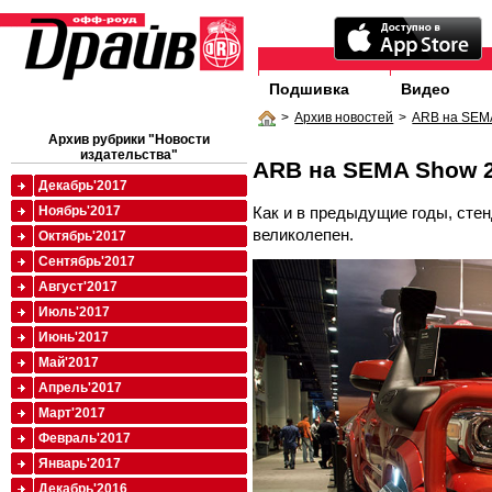
Подшивка
Видео
>
Архив новостей
>
ARB на SEM
Архив рубрики "Новости
издательства"
ARB на SEMA Show 
Декабрь'2017
Как и в предыдущие годы, ст
Ноябрь'2017
великолепен.
Октябрь'2017
Сентябрь'2017
Август'2017
Июль'2017
Июнь'2017
Май'2017
Апрель'2017
Март'2017
Февраль'2017
Январь'2017
Декабрь'2016