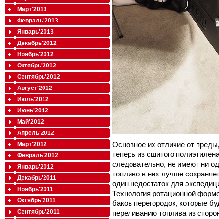
Март'2013
Февраль'2013
Январь'2013
Декабрь'2012
Ноябрь'2012
Октябрь'2012
Сентябрь'2012
Август'2012
Июль'2012
Июнь'2012
Май'2012
Апрель'2012
Основное их отличие от преды
Март'2012
теперь из сшитого полиэтилен
Февраль'2012
следовательно, не имеют ни од
Январь'2012
топливо в них лучше сохраняет
Декабрь'2011
один недостаток для экспедиц
Ноябрь'2011
Технология ротационной формо
Октябрь'2011
баков перегородок, которые б
Сентябрь'2011
переливанию топлива из сторон