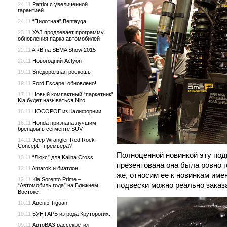
24.11
Patriot с увеличенной
гарантией
24.11
“Пилотная” Bentayga
23.11
УАЗ продлевает программу
обновления парка автомобилей
22.11
ARB на SEMA Show 2015
20.11
Новогодний Actyon
19.11
Внедорожная роскошь
19.11
Ford Escape: обновлено!
17.11
Новый компактный “паркетник”
Kia будет называться Niro
16.11
НОСОРОГ из Калифорнии
16.11
Honda признана лучшим
брендом в сегменте SUV
14.11
Jeep Wrangler Red Rock
Concept - премьера?
Полноценной новинкой эту подв
13.11
“Люкс” для Kalina Cross
презентована она была ровно г
12.11
Amarok и биатлон
же, относим ее к новинкам имен
12.11
Kia Sorento Prime –
подвески можно реально заказ
“Автомобиль года” на Ближнем
Востоке
10.11
Авеню Tiguan
10.11
БУНТАРЬ из рода Круторогих.
09.11
АвтоВАЗ рассекретил