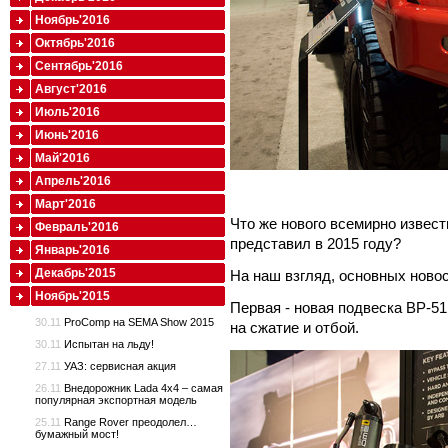
Ноябрь'2016
Октябрь'2016
Сентябрь'2016
Август'2016
Июль'2016
Июнь'2016
Май'2016
Апрель'2016
Март'2016
Что же нового всемирно извес
Февраль'2016
представил в 2015 году?
Январь'2016
Декабрь'2015
На наш взгляд, основных новос
Ноябрь'2015
Первая - новая подвеска BP-5
30.11
ProComp на SEMA Show 2015
на сжатие и отбой.
30.11
Испытан на льду!
27.11
УАЗ: сервисная акция
26.11
Внедорожник Lada 4x4 – самая
популярная экспортная модель
25.11
Range Rover преодолел…
бумажный мост!