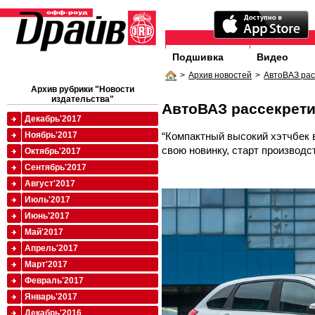
Подшивка
Видео
>
Архив новостей
>
АвтоВАЗ рас
Архив рубрики "Новости
издательства"
АвтоВАЗ рассекрети
Декабрь'2017
“Компактный высокий хэтчбек 
Ноябрь'2017
свою новинку, старт производс
Октябрь'2017
Сентябрь'2017
Август'2017
Июль'2017
Июнь'2017
Май'2017
Апрель'2017
Март'2017
Февраль'2017
Январь'2017
Декабрь'2016