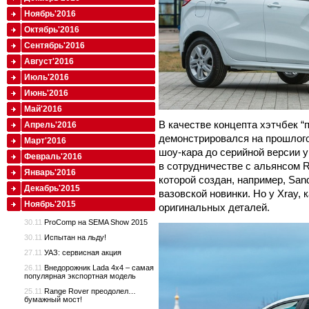
Ноябрь'2016
Октябрь'2016
Сентябрь'2016
Август'2016
Июль'2016
Июнь'2016
Май'2016
В качестве концепта хэтчбек 
Апрель'2016
демонстрировался на прошлого
Март'2016
шоу-кара до серийной версии у
Февраль'2016
в сотрудничестве с альянсом R
Январь'2016
которой создан, например, San
Декабрь'2015
вазовской новинки. Но у Xray, 
Ноябрь'2015
оригинальных деталей.
30.11
ProComp на SEMA Show 2015
30.11
Испытан на льду!
27.11
УАЗ: сервисная акция
26.11
Внедорожник Lada 4x4 – самая
популярная экспортная модель
25.11
Range Rover преодолел…
бумажный мост!