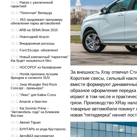
24.11
Patriot с увеличенной
гарантией
24.11
“Пилотная” Bentayga
23.11
УАЗ продлевает программу
обновления парка автомобилей
22.11
ARB на SEMA Show 2015
20.11
Новогодний Actyon
19.11
Внедорожная роскошь
19.11
Ford Escape: обновлено!
17.11
Новый компактный “паркетник”
Kia будет называться Niro
16.11
НОСОРОГ из Калифорнии
За внешность Xray отвечал Ст
16.11
Honda признана лучшим
Короткие свесы, сильный накло
брендом в сегменте SUV
вместе формируют динамичный 
14.11
Jeep Wrangler Red Rock
Concept - премьера?
образное оформление передка
13.11
“Люкс” для Kalina Cross
играют в том числе и практиче
12.11
Amarok и биатлон
грязи. Производство XRay нала
товарные автомобили покинут к
12.11
Kia Sorento Prime –
“Автомобиль года” на Ближнем
новая “пятидверка” начнет пос
Востоке
10.11
Авеню Tiguan
10.11
БУНТАРЬ из рода Круторогих.
09.11
АвтоВАЗ рассекретил