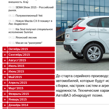
внешность Xray
09.11
SEMA Show 2015 - Российский
рынок.
06.11
Полумиллионный Yeti
06.11
Новую Mazda CX-9 покажут в
Лос-Анджелесе
04.11
Kia Soul получил специальное
исполнение Sunrise
04.11
Японский лесник
02.11
Macan на “разогреве”
Октябрь'2015
Сентябрь'2015
Август'2015
Июль'2015
Июнь'2015
До старта серийного производ
Май'2015
автомобилей, которые будут и
Апрель'2015
сборки, настроек систем и агре
Март'2015
надежности. Технические харак
Февраль'2015
АвтоВАЗ обнародует позже.
Январь'2015
Декабрь'2014