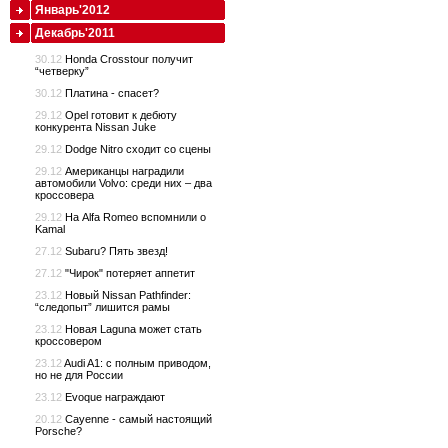
Январь'2012
Декабрь'2011
30.12
Honda Crosstour получит
“четверку”
30.12
Платина - спасет?
29.12
Opel готовит к дебюту
конкурента Nissan Juke
29.12
Dodge Nitro сходит со сцены
29.12
Американцы наградили
автомобили Volvo: среди них – два
кроссовера
29.12
На Alfa Romeo вспомнили о
Kamal
27.12
Subaru? Пять звезд!
27.12
"Чирок" потеряет аппетит
23.12
Новый Nissan Pathfinder:
“следопыт” лишится рамы
23.12
Новая Laguna может стать
кроссовером
23.12
Audi A1: с полным приводом,
но не для России
23.12
Evoque награждают
20.12
Cayenne - самый настоящий
Porsche?