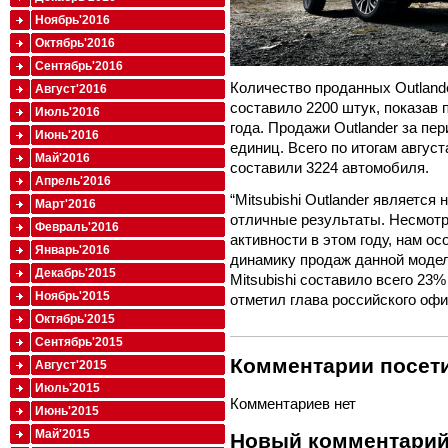
Ноябрь'2016
Октябрь'2016
Сентябрь'2016
Количество проданных Outlande
Август'2016
составило 2200 штук, показав 
Июль'2016
года. Продажи Outlander за пер
Июнь'2016
единиц. Всего по итогам август
Май'2016
составили 3224 автомобиля.
Апрель'2016
“Mitsubishi Outlander являетс
Март'2016
отличные результаты. Несмотр
Февраль'2016
активности в этом году, нам о
Январь'2016
динамику продаж данной моде
Декабрь'2015
Mitsubishi составило всего 23%
Ноябрь'2015
отметил глава российского офис
Октябрь'2015
Сентябрь'2015
Комментарии посети
Август'2015
Июль'2015
Комментариев нет
Июнь'2015
Май'2015
Новый комментари