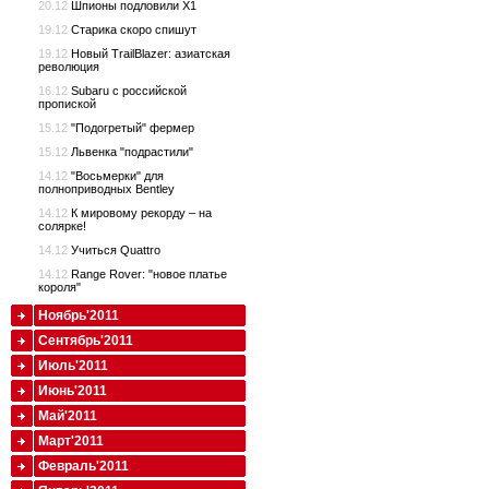
20.12
Шпионы подловили Х1
19.12
Старика скоро спишут
19.12
Новый TrailBlazer: азиатская
революция
16.12
Subaru с российской
пропиской
15.12
"Подогретый" фермер
15.12
Львенка "подрастили"
14.12
"Восьмерки" для
полноприводных Bentley
14.12
К мировому рекорду – на
солярке!
14.12
Учиться Quattro
14.12
Range Rover: "новое платье
короля"
Ноябрь'2011
Сентябрь'2011
Июль'2011
Июнь'2011
Май'2011
Март'2011
Февраль'2011