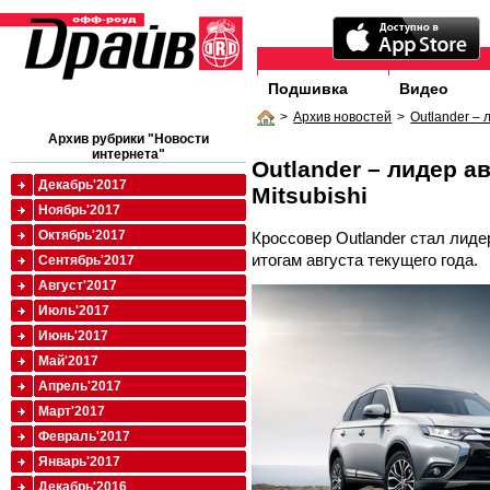
Подшивка
Видео
>
Архив новостей
>
Outlander – 
Архив рубрики "Новости
интернета"
Outlander – лидер а
Декабрь'2017
Mitsubishi
Ноябрь'2017
Октябрь'2017
Кроссовер Outlander стал лиде
итогам августа текущего года.
Сентябрь'2017
Август'2017
Июль'2017
Июнь'2017
Май'2017
Апрель'2017
Март'2017
Февраль'2017
Январь'2017
Декабрь'2016