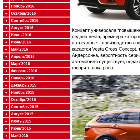
Ноябрь'2016
Октябрь'2016
Сентябрь'2016
Август'2016
Концепт универсала “повышенн
Июль'2016
седана Vesta, премьера которо
автосалоне – производство нов
Июнь'2016
касается Vesta Cross Concept,
Май'2016
Андерсонна, вероятность сери
Апрель'2016
автомобиля существует, однако
Март'2016
говорить пока рано.
Февраль'2016
Январь'2016
Декабрь'2015
Ноябрь'2015
Октябрь'2015
Сентябрь'2015
Август'2015
Июль'2015
Июнь'2015
Май'2015