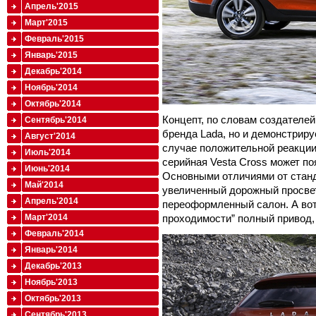
Апрель'2015
Март'2015
Февраль'2015
Январь'2015
Декабрь'2014
Ноябрь'2014
Октябрь'2014
Концепт, по словам создателей
Сентябрь'2014
бренда Lada, но и демонстриру
Август'2014
случае положительной реакции
Июль'2014
серийная Vesta Cross может по
Июнь'2014
Основными отличиями от станд
Май'2014
увеличенный дорожный просвет
Апрель'2014
переоформленный салон. А вот
Март'2014
проходимости” полный привод, 
Февраль'2014
Январь'2014
Декабрь'2013
Ноябрь'2013
Октябрь'2013
Сентябрь'2013