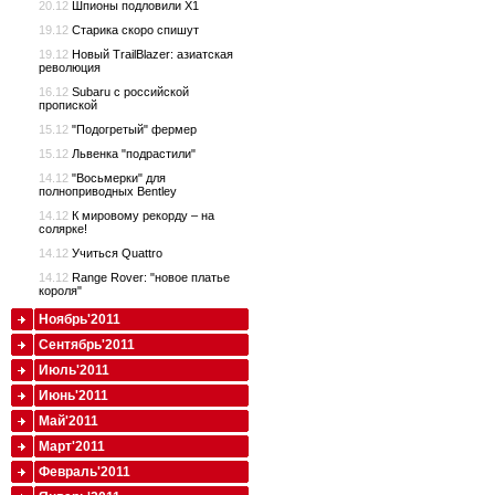
20.12
Шпионы подловили Х1
19.12
Старика скоро спишут
19.12
Новый TrailBlazer: азиатская
революция
16.12
Subaru с российской
пропиской
15.12
"Подогретый" фермер
15.12
Львенка "подрастили"
14.12
"Восьмерки" для
полноприводных Bentley
14.12
К мировому рекорду – на
солярке!
14.12
Учиться Quattro
14.12
Range Rover: "новое платье
короля"
Ноябрь'2011
Сентябрь'2011
Июль'2011
Июнь'2011
Май'2011
Март'2011
Февраль'2011