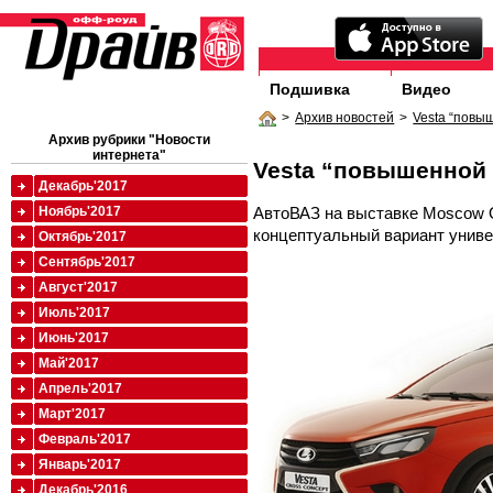
Подшивка
Видео
>
Архив новостей
>
Vesta “повы
Архив рубрики "Новости
интернета"
Vesta “повышенной
Декабрь'2017
АвтоВАЗ на выставке Moscow 
Ноябрь'2017
концептуальный вариант униве
Октябрь'2017
Сентябрь'2017
Август'2017
Июль'2017
Июнь'2017
Май'2017
Апрель'2017
Март'2017
Февраль'2017
Январь'2017
Декабрь'2016