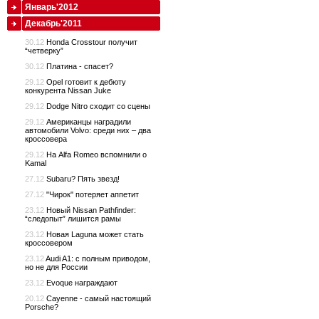
Январь'2012
Декабрь'2011
30.12
Honda Crosstour получит
“четверку”
30.12
Платина - спасет?
29.12
Opel готовит к дебюту
конкурента Nissan Juke
29.12
Dodge Nitro сходит со сцены
29.12
Американцы наградили
автомобили Volvo: среди них – два
кроссовера
29.12
На Alfa Romeo вспомнили о
Kamal
27.12
Subaru? Пять звезд!
27.12
"Чирок" потеряет аппетит
23.12
Новый Nissan Pathfinder:
“следопыт” лишится рамы
23.12
Новая Laguna может стать
кроссовером
23.12
Audi A1: с полным приводом,
но не для России
23.12
Evoque награждают
20.12
Cayenne - самый настоящий
Porsche?