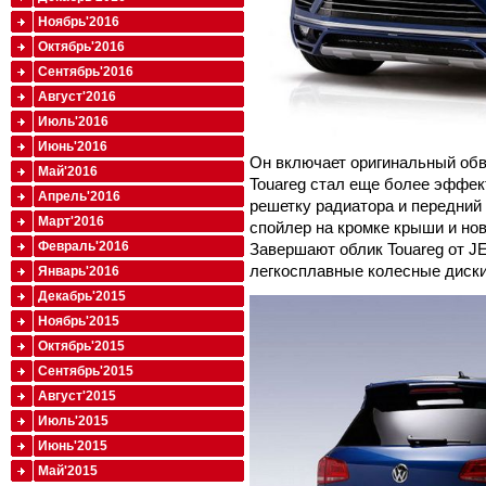
Ноябрь'2016
Октябрь'2016
Сентябрь'2016
Август'2016
Июль'2016
Июнь'2016
Он включает оригинальный обв
Май'2016
Touareg стал еще более эффек
Апрель'2016
решетку радиатора и передний
Март'2016
спойлер на кромке крыши и но
Февраль'2016
Завершают облик Touareg от J
легкосплавные колесные диски
Январь'2016
Декабрь'2015
Ноябрь'2015
Октябрь'2015
Сентябрь'2015
Август'2015
Июль'2015
Июнь'2015
Май'2015