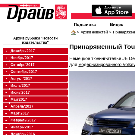
Подшивка
Видео
>
Архив новостей
>
Принаряжен
Архив рубрики "Новости
издательства"
Принаряженный Tou
Декабрь'2017
Немецкое тюнинг-ателье JE De
Ноябрь'2017
для
модернизированного Volks
Октябрь'2017
Сентябрь'2017
Август'2017
Июль'2017
Июнь'2017
Май'2017
Апрель'2017
Март'2017
Февраль'2017
Январь'2017
Декабрь'2016