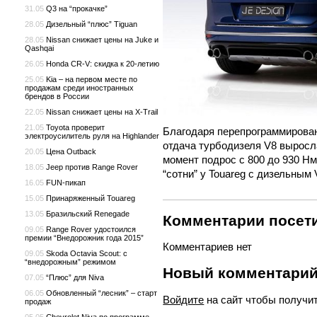
31.05
Q3 на “прокачке”
28.05
Дизельный “плюс” Tiguan
28.05
Nissan снижает цены на Juke и
Qashqai
26.05
Honda CR-V: скидка к 20-летию
25.05
Kia – на первом месте по
продажам среди иностранных
брендов в России
22.05
Nissan снижает цены на X-Trail
21.05
Toyota проверит
Благодаря перепрограммирова
электроусилитель руля на Highlander
отдача турбодизеля V8 выросла
20.05
Цена Outback
момент подрос с 800 до 930 Нм
18.05
Jeep против Range Rover
“сотни” у Touareg с дизельным 
16.05
FUN-пикап
15.05
Принаряженный Touareg
13.05
Бразильский Renegade
Комментарии посети
09.05
Range Rover удостоился
премии “Внедорожник года 2015”
Комментариев нет
09.05
Skoda Octavia Scout: с
“внедорожным” режимом
Новый комментари
07.05
“Плюс” для Niva
06.05
Обновленный “лесник” – старт
Войдите
на сайт чтобы получи
продаж