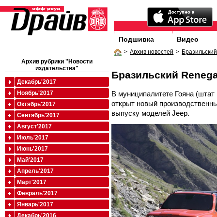
Подшивка
Видео
>
Архив новостей
>
Бразильски
Архив рубрики "Новости
издательства"
Бразильский Reneg
Декабрь'2017
В муниципалитете Гояна (штат
Ноябрь'2017
открыт новый производственный
Октябрь'2017
выпуску моделей Jeep.
Сентябрь'2017
Август'2017
Июль'2017
Июнь'2017
Май'2017
Апрель'2017
Март'2017
Февраль'2017
Январь'2017
Декабрь'2016