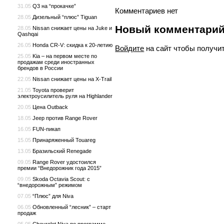
31.05
Q3 на “прокачке”
Комментариев нет
28.05
Дизельный “плюс” Tiguan
Новый комментари
28.05
Nissan снижает цены на Juke и
Qashqai
26.05
Honda CR-V: скидка к 20-летию
Войдите
на сайт чтобы получи
25.05
Kia – на первом месте по
продажам среди иностранных
брендов в России
22.05
Nissan снижает цены на X-Trail
21.05
Toyota проверит
электроусилитель руля на Highlander
20.05
Цена Outback
18.05
Jeep против Range Rover
16.05
FUN-пикап
15.05
Принаряженный Touareg
13.05
Бразильский Renegade
09.05
Range Rover удостоился
премии “Внедорожник года 2015”
09.05
Skoda Octavia Scout: с
“внедорожным” режимом
07.05
“Плюс” для Niva
06.05
Обновленный “лесник” – старт
продаж