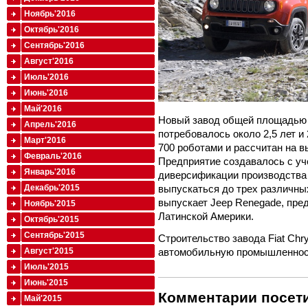
Ноябрь'2016
Октябрь'2016
Сентябрь'2016
Август'2016
Июль'2016
Июнь'2016
Май'2016
Новый завод общей площадью 
Апрель'2016
потребовалось около 2,5 лет и
Март'2016
700 роботами и рассчитан на в
Февраль'2016
Предприятие создавалось с у
Январь'2016
диверсификации производства 
выпускаться до трех различны
Декабрь'2015
выпускает Jeep Renegade, пре
Ноябрь'2015
Латинской Америки.
Октябрь'2015
Сентябрь'2015
Строительство завода Fiat Chr
автомобильную промышленност
Август'2015
Июль'2015
Июнь'2015
Комментарии посети
Май'2015