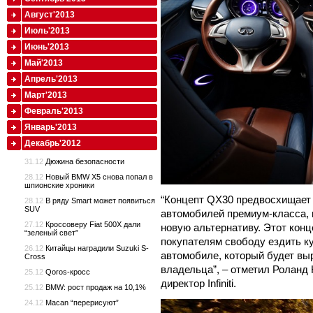
Август'2013
Июль'2013
Июнь'2013
Май'2013
Апрель'2013
Март'2013
Февраль'2013
Январь'2013
Декабрь'2012
31.12
Дюжина безопасности
28.12
Новый BMW X5 снова попал в
шпионские хроники
“Концепт QX30 предвосхищает
28.12
В ряду Smart может появиться
SUV
автомобилей премиум-класса,
27.12
Кроссоверу Fiat 500X дали
новую альтернативу. Этот кон
“зеленый свет”
покупателям свободу ездить ку
26.12
Китайцы наградили Suzuki S-
автомобиле, который будет вы
Cross
владельца”, – отметил Роланд 
25.12
Qoros-кросс
директор Infiniti.
25.12
BMW: рост продаж на 10,1%
24.12
Macan “перерисуют”