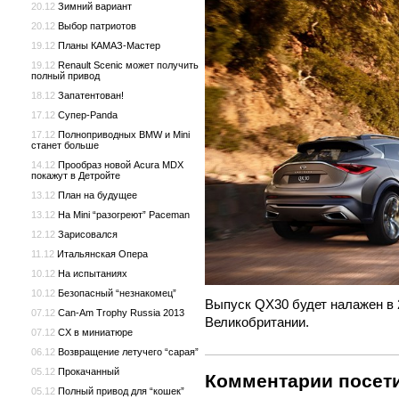
20.12
Зимний вариант
20.12
Выбор патриотов
19.12
Планы КАМАЗ-Мастер
19.12
Renault Scenic может получить
полный привод
18.12
Запатентован!
17.12
Супер-Panda
17.12
Полноприводных BMW и Mini
станет больше
14.12
Прообраз новой Acura MDX
покажут в Детройте
13.12
План на будущее
13.12
На Mini “разогреют” Paceman
12.12
Зарисовался
11.12
Итальянская Опера
10.12
На испытаниях
10.12
Безопасный “незнакомец”
Выпуск QX30 будет налажен в 2
07.12
Can-Am Trophy Russia 2013
Великобритании.
07.12
CX в миниатюре
06.12
Возвращение летучего “сарая”
05.12
Прокачанный
Комментарии посети
05.12
Полный привод для “кошек”