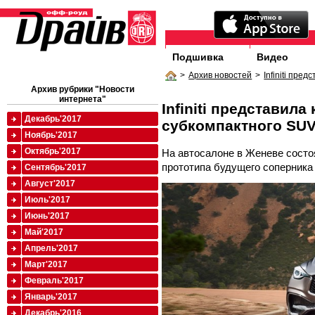
Подшивка
Видео
>
Архив новостей
>
Infiniti пр
Архив рубрики "Новости
интернета"
Infiniti представил
Декабрь'2017
субкомпактного SU
Ноябрь'2017
Октябрь'2017
На автосалоне в Женеве сост
прототипа будущего соперника
Сентябрь'2017
Август'2017
Июль'2017
Июнь'2017
Май'2017
Апрель'2017
Март'2017
Февраль'2017
Январь'2017
Декабрь'2016