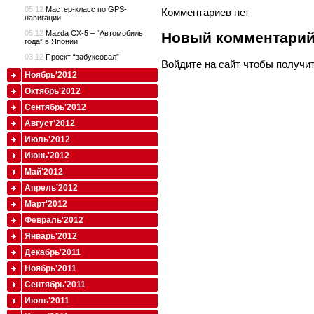
05.12
Мастер-класс по GPS-
Комментариев нет
навигации
05.12
Mazda CX-5 – “Автомобиль
Новый комментари
года” в Японии
03.12
Проект “забуксовал”
Войдите
на сайт чтобы получи
Ноябрь'2012
Октябрь'2012
Сентябрь'2012
Август'2012
Июль'2012
Июнь'2012
Май'2012
Апрель'2012
Март'2012
Февраль'2012
Январь'2012
Декабрь'2011
Ноябрь'2011
Сентябрь'2011
Июль'2011