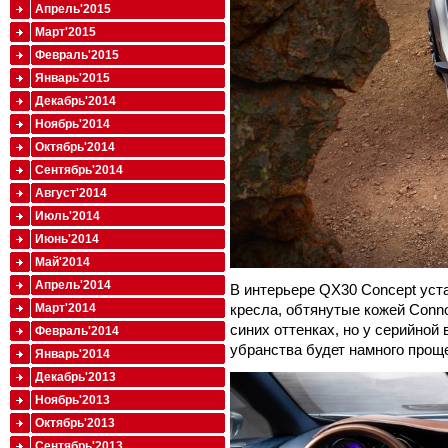
Апрель'2015
Март'2015
Февраль'2015
Январь'2015
Декабрь'2014
Ноябрь'2014
Октябрь'2014
Сентябрь'2014
Август'2014
Июль'2014
Июнь'2014
Май'2014
Апрель'2014
В интерьере QX30 Concept ус
кресла, обтянутые кожей Conno
Март'2014
синих оттенках, но у серийной
Февраль'2014
убранства будет намного прощ
Январь'2014
Декабрь'2013
Ноябрь'2013
Октябрь'2013
Сентябрь'2013