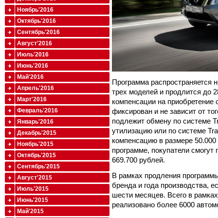
Ноябрь'2016
Октябрь'2016
Сентябрь'2016
Август'2016
Июль'2016
Июнь'2016
Май'2016
Программа распространяется н
Апрель'2016
трех моделей и продлится до 2
Март'2016
компенсации на приобретение
фиксирован и не зависит от то
Февраль'2016
подлежит обмену по системе Tr
Январь'2016
утилизацию или по системе Tr
Декабрь'2015
компенсацию в размере 50.000 
Ноябрь'2015
программе, покупатели смогут 
Октябрь'2015
669.700 рублей.
Сентябрь'2015
В рамках продления программ
Август'2015
бренда и года производства, е
Июль'2015
шести месяцев. Всего в рамка
Июнь'2015
реализовано более 6000 автом
Май'2015