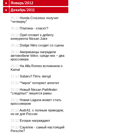
Январь'2012
Декабрь'2011
30.12
Honda Crosstour получит
“четверку”
30.12
Платина - спасет?
29.12
Opel готовит к дебюту
конкурента Nissan Juke
29.12
Dodge Nitro сходит со сцены
29.12
Американцы наградили
автомобили Volvo: среди них – два
кроссовера
29.12
На Alfa Romeo вспомнили о
Kamal
27.12
Subaru? Пять звезд!
27.12
"Чирок" потеряет аппетит
23.12
Новый Nissan Pathfinder:
“следопыт” лишится рамы
23.12
Новая Laguna может стать
кроссовером
23.12
Audi A1: с полным приводом,
но не для России
23.12
Evoque награждают
20.12
Cayenne - самый настоящий
Porsche?