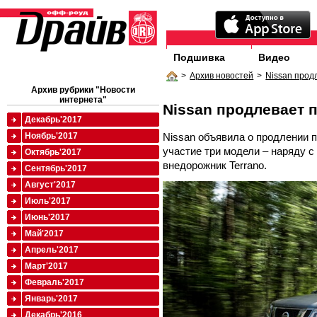
Подшивка
Видео
>
Архив новостей
>
Nissan прод
Архив рубрики "Новости
интернета"
Nissan продлевает 
Декабрь'2017
Nissan объявила о продлении 
Ноябрь'2017
участие три модели – наряду с 
Октябрь'2017
внедорожник Terrano.
Сентябрь'2017
Август'2017
Июль'2017
Июнь'2017
Май'2017
Апрель'2017
Март'2017
Февраль'2017
Январь'2017
Декабрь'2016