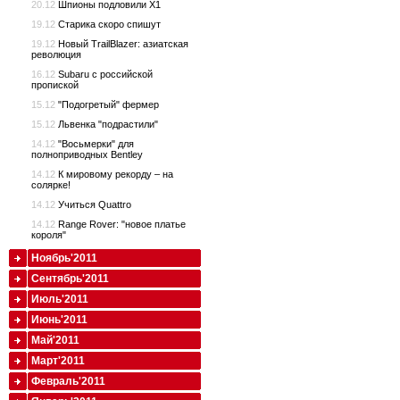
20.12
Шпионы подловили Х1
19.12
Старика скоро спишут
19.12
Новый TrailBlazer: азиатская
революция
16.12
Subaru с российской
пропиской
15.12
"Подогретый" фермер
15.12
Львенка "подрастили"
14.12
"Восьмерки" для
полноприводных Bentley
14.12
К мировому рекорду – на
солярке!
14.12
Учиться Quattro
14.12
Range Rover: "новое платье
короля"
Ноябрь'2011
Сентябрь'2011
Июль'2011
Июнь'2011
Май'2011
Март'2011
Февраль'2011