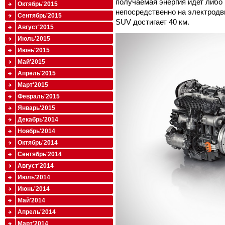
получаемая энергия идет либо 
Октябрь'2015
непосредственно на электродви
Сентябрь'2015
SUV достигает 40 км.
Август'2015
Июль'2015
Июнь'2015
Май'2015
Апрель'2015
Март'2015
Февраль'2015
Январь'2015
Декабрь'2014
Ноябрь'2014
Октябрь'2014
Сентябрь'2014
Август'2014
Июль'2014
Июнь'2014
Май'2014
Апрель'2014
Март'2014