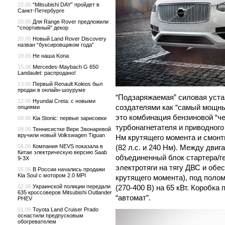
22.06
“Mitsubishi DAY” пройдет в
Санкт-Петербурге
20.06
Для Range Rover предложили
“спортивный” декор
20.06
Новый Land Rover Discovery
назван “буксировщиком года”
19.06
Не наша Kona
15.06
Mercedes-Maybach G 650
Landaulet: распродано!
13.06
Первый Renault Koleos был
продан в онлайн-шоуруме
“Подзаряжаемая” силовая уста
12.06
Hyundai Creta: с новыми
создателями как “самый мощны
опциями
это комбинация бензиновой “че
09.06
Kia Stonic: первые зарисовки
турбонагнетателя и приводного
08.06
Теннисистке Вере Звонаревой
вручили новый Volkswagen Tiguan
Нм крутящего момента и смонт
(82 л.с. и 240 Нм). Между дви
06.06
Компания NEVS показала в
Китае электрическую версию Saab
объединенный блок стартера/ге
9-3X
электротяги на тягу ДВС и об
05.06
В России начались продажи
Kia Soul с мотором 2.0 MPI
крутящего момента), под поло
(270-400 В) на 65 кВт. Коробка
02.06
Украинской полиции передали
635 кроссоверов Mitsubishi Outlander
“автомат”.
PHEV
01.06
Toyota Land Cruiser Prado
оснастили предпусковым
обогревателем