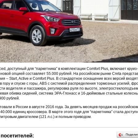
ed, доступный для “паркетника” в комплектации Comfort Plus, включает круиз
 новой опцией составляет 55.000 рублей. На российском рынке Creta предста
я – Start, Active и Comfort Plus. В стандартное оснащение всех версий входя
в гору и спуске с горы, ABS с системой распределения тормозных усилий, ф
ти водителя и пассажира, регулировка руля по высоте, электростеклоподъе
невая обивка сидений, система ЭРА-Глонасс и 16-дюймовые стальные колесн
900 рублей.
товали в России в августе 2016 года. За девять месяцев продаж на российско
40.000 единиц кроссовера. В марте этого годя для “паркетника” стала доступ
литровым двигателем (121 л.с.) и полным приводом.
посетителей:
Подели