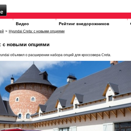
Видео
Рейтинг внедорожников
ей
>
Hyundai Creta: с новыми опциями
a: с новыми опциями
undai объявил о расширении набора опций для кроссовера Creta.