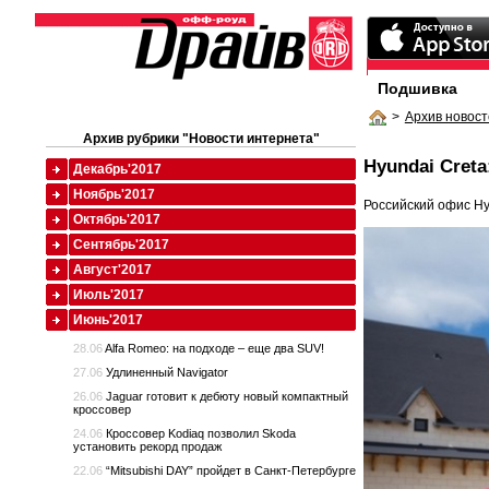
Подшивка
>
Архив новост
Архив рубрики "Новости интернета"
Hyundai Cret
Декабрь'2017
Ноябрь'2017
Российский офис Hy
Октябрь'2017
Сентябрь'2017
Август'2017
Июль'2017
Июнь'2017
28.06
Alfa Romeo: на подходе – еще два SUV!
27.06
Удлиненный Navigator
26.06
Jaguar готовит к дебюту новый компактный
кроссовер
24.06
Кроссовер Kodiaq позволил Skoda
установить рекорд продаж
22.06
“Mitsubishi DAY” пройдет в Санкт-Петербурге