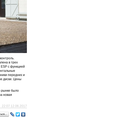
-контроль.
влена в трех
т ESP с функцией
ронтальные
мники передних и
ые диски. Цены
м рынке было
на новая
22:07 12.06.2017
ться…