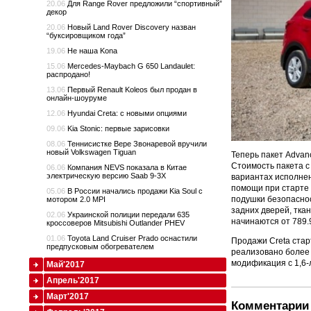
20.06
Для Range Rover предложили “спортивный”
декор
20.06
Новый Land Rover Discovery назван
“буксировщиком года”
19.06
Не наша Kona
15.06
Mercedes-Maybach G 650 Landaulet:
распродано!
13.06
Первый Renault Koleos был продан в
онлайн-шоуруме
12.06
Hyundai Creta: с новыми опциями
09.06
Kia Stonic: первые зарисовки
08.06
Теннисистке Вере Звонаревой вручили
новый Volkswagen Tiguan
Теперь пакет Advanc
Стоимость пакета с
06.06
Компания NEVS показала в Китае
электрическую версию Saab 9-3X
вариантах исполнени
помощи при старте 
05.06
В России начались продажи Kia Soul с
подушки безопаснос
мотором 2.0 MPI
задних дверей, тка
02.06
Украинской полиции передали 635
начинаются от 789.
кроссоверов Mitsubishi Outlander PHEV
01.06
Toyota Land Cruiser Prado оснастили
Продажи Creta стар
предпусковым обогревателем
реализовано более 
модификация с 1,6-
Май'2017
Апрель'2017
Март'2017
Комментарии 