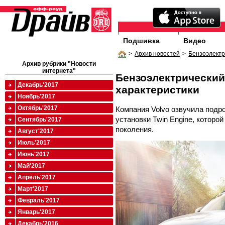
Подшивка
Видео
>
Архив новостей
>
Бензоэлектр
Архив рубрики "Новости
интернета"
Бензоэлектрический
Декабрь'2017
характеристики
Ноябрь'2017
Октябрь'2017
Компания Volvo озвучила подр
установки Twin Engine, которо
Сентябрь'2017
поколения.
Август'2017
Июль'2017
Июнь'2017
Май'2017
Апрель'2017
Март'2017
Февраль'2017
Январь'2017
Декабрь'2016