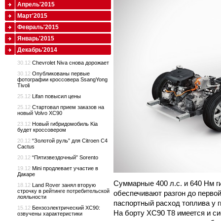
Апрель'2015
Март'2015
Февраль'2015
Январь'2015
Декабрь'2014
30.12
Chevrolet Niva снова дорожает
30.12
Опубликованы первые
фотографии кроссовера SsangYong
Tivoli
25.12
Lifan повысил цены
25.12
Стартовал прием заказов на
новый Volvo XC90
23.12
Новый гибридомобиль Kia
будет кроссовером
20.12
“Золотой руль” для Citroen C4
Cactus
20.12
“Пятизвездочный” Sorento
19.12
Mini продлевает участие в
Дакаре
Суммарные 400 л.с. и 640 Нм 
18.12
Land Rover занял вторую
строчку в рейтинге потребительской
обеспечивают разгон до первой 
лояльности
паспортный расход топлива у г
15.12
Бензоэлектрический XC90:
На борту XC90 T8 имеется и с
озвучены характеристики