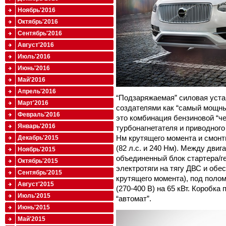
Ноябрь'2016
Октябрь'2016
Сентябрь'2016
Август'2016
Июль'2016
Июнь'2016
Май'2016
Апрель'2016
“Подзаряжаемая” силовая уста
Март'2016
создателями как “самый мощны
Февраль'2016
это комбинация бензиновой “че
Январь'2016
турбонагнетателя и приводного
Нм крутящего момента и смонт
Декабрь'2015
(82 л.с. и 240 Нм). Между дви
Ноябрь'2015
объединенный блок стартера/ге
Октябрь'2015
электротяги на тягу ДВС и об
Сентябрь'2015
крутящего момента), под поло
Август'2015
(270-400 В) на 65 кВт. Коробка
Июль'2015
“автомат”.
Июнь'2015
Май'2015