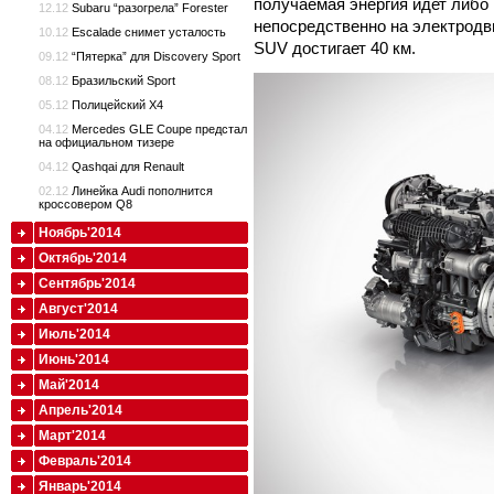
получаемая энергия идет либо 
12.12
Subaru “разогрела” Forester
непосредственно на электродви
10.12
Escalade снимет усталость
SUV достигает 40 км.
09.12
“Пятерка” для Discovery Sport
08.12
Бразильский Sport
05.12
Полицейский X4
04.12
Mercedes GLE Coupe предстал
на официальном тизере
04.12
Qashqai для Renault
02.12
Линейка Audi пополнится
кроссовером Q8
Ноябрь'2014
Октябрь'2014
Сентябрь'2014
Август'2014
Июль'2014
Июнь'2014
Май'2014
Апрель'2014
Март'2014
Февраль'2014
Январь'2014