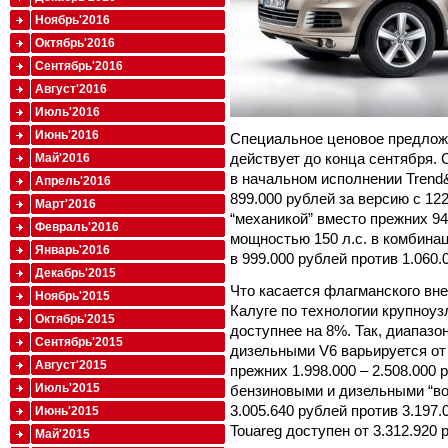
Ноябрь'2016
Октябрь'2016
Сентябрь'2016
Август'2016
Июль'2016
Июнь'2016
Специальное ценовое предлож
действует до конца сентября. 
Май'2016
в начальном исполнении Trend
Апрель'2016
899.000 рублей за версию с 12
Март'2016
“механикой” вместо прежних 9
Февраль'2016
мощностью 150 л.с. в комбина
Январь'2016
в 999.000 рублей против 1.060.
Декабрь'2015
Что касается флагманского вне
Ноябрь'2015
Калуге по технологии крупноуз
Октябрь'2015
доступнее на 8%. Так, диапазо
Сентябрь'2015
дизельными V6 варьируется от 
Август'2015
прежних 1.998.000 – 2.508.000
Июль'2015
бензиновыми и дизельными “во
3.005.640 рублей против 3.197.
Июнь'2015
Touareg доступен от 3.312.920 
Май'2015