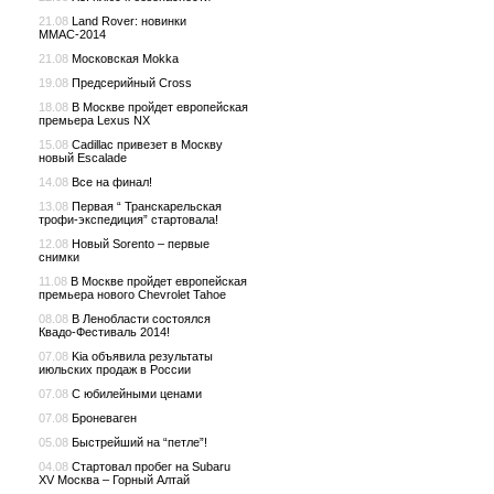
21.08
Land Rover: новинки
ММАС-2014
21.08
Московская Mokka
19.08
Предсерийный Cross
18.08
В Москве пройдет европейская
премьера Lexus NX
15.08
Cadillac привезет в Москву
новый Escalade
14.08
Все на финал!
13.08
Первая “ Транскарельская
трофи-экспедиция” стартовала!
12.08
Новый Sorento – первые
снимки
11.08
В Москве пройдет европейская
премьера нового Chevrolet Tahoe
08.08
В Ленобласти состоялся
Квадо-Фестиваль 2014!
07.08
Kia объявила результаты
июльских продаж в России
07.08
С юбилейными ценами
07.08
Броневаген
05.08
Быстрейший на “петле”!
04.08
Стартовал пробег на Subaru
XV Москва – Горный Алтай