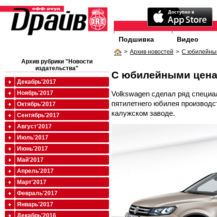
Подшивка
Видео
>
Архив новостей
>
С юбилейны
Архив рубрики "Новости
издательства"
С юбилейными цен
Декабрь'2017
Volkswagen сделал ряд специ
Ноябрь'2017
пятилетнего юбилея производст
Октябрь'2017
калужском заводе.
Сентябрь'2017
Август'2017
Июль'2017
Июнь'2017
Май'2017
Апрель'2017
Март'2017
Февраль'2017
Январь'2017
Декабрь'2016