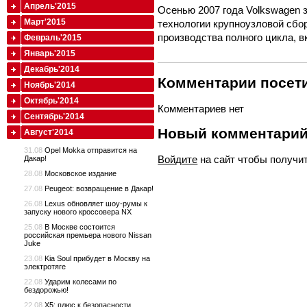
Апрель'2015
Осенью 2007 года Volkswagen з
Март'2015
технологии крупноузловой сбор
производства полного цикла, в
Февраль'2015
Январь'2015
Декабрь'2014
Комментарии посети
Ноябрь'2014
Октябрь'2014
Комментариев нет
Сентябрь'2014
Новый комментари
Август'2014
31.08
Opel Mokka отправится на
Войдите
на сайт чтобы получи
Дакар!
28.08
Московское издание
27.08
Peugeot: возвращение в Дакар!
26.08
Lexus обновляет шоу-румы к
запуску нового кроссовера NX
25.08
В Москве состоится
российская премьера нового Nissan
Juke
23.08
Kia Soul прибудет в Москву на
электротяге
22.08
Ударим колесами по
бездорожью!
22.08
X5: плюс к безопасности