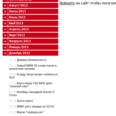
Войдите
на сайт чтобы получи
Август'2013
Июль'2013
Июнь'2013
Май'2013
Апрель'2013
Март'2013
Февраль'2013
Январь'2013
Декабрь'2012
31.12
Дюжина безопасности
28.12
Новый BMW X5 снова попал в
шпионские хроники
28.12
В ряду Smart может появиться
SUV
27.12
Кроссоверу Fiat 500X дали
“зеленый свет”
26.12
Китайцы наградили Suzuki S-
Cross
25.12
Qoros-кросс
25.12
BMW: рост продаж на 10,1%
24.12
Macan “перерисуют”