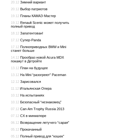
20.12
Зимний вариант
20.12
Выбор патриотов
19.12
Планы КАМАЗ-Мастер
19.12
Renault Scenic может получить
полный привод
18.12
Запатентован!
17.12
Супер-Panda
17.12
Полноприводных BMW и Mini
станет больше
14.12
Прообраз новой Acura MDX
покажут в Детройте
13.12
План на будущее
13.12
На Mini “разогреют” Paceman
12.12
Зарисовался
11.12
Итальянская Опера
10.12
На испытаниях
10.12
Безопасный “незнакомец”
07.12
Can-Am Trophy Russia 2013
07.12
CX в миниатюре
06.12
Возвращение летучего “сарая”
05.12
Прокачанный
05.12
Полный привод для “кошек”