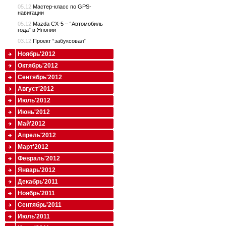
05.12
Мастер-класс по GPS-
навигации
05.12
Mazda CX-5 – “Автомобиль
года” в Японии
03.12
Проект “забуксовал”
Ноябрь'2012
Октябрь'2012
Сентябрь'2012
Август'2012
Июль'2012
Июнь'2012
Май'2012
Апрель'2012
Март'2012
Февраль'2012
Январь'2012
Декабрь'2011
Ноябрь'2011
Сентябрь'2011
Июль'2011