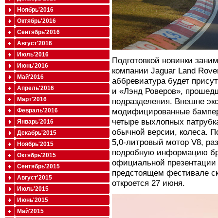
Ноябрь'2016
Октябрь'2016
Сентябрь'2016
Август'2016
Июль'2016
Подготовкой новинки зани
Июнь'2016
компании Jaguar Land Rove
Май'2016
аббревиатура будет присут
Апрель'2016
и «Лэнд Роверов», прошед
Март'2016
подразделения. Внешне эк
модифицированные бампер
Февраль'2016
четыре выхлопных патрубка
Январь'2016
обычной версии, колеса. П
Декабрь'2015
5,0-литровый мотор V8, ра
Ноябрь'2015
подробную информацию бр
Октябрь'2015
официальной презентации 
Сентябрь'2015
предстоящем фестивале ск
Август'2015
откроется 27 июня.
Июль'2015
Июнь'2015
Май'2015