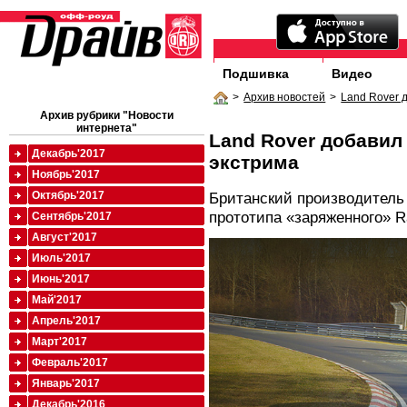
Подшивка
Видео
>
Архив новостей
>
Land Rover 
Архив рубрики "Новости
интернета"
Land Rover добавил 
Декабрь'2017
экстрима
Ноябрь'2017
Октябрь'2017
Британский производитель
прототипа «заряженного» R
Сентябрь'2017
Август'2017
Июль'2017
Июнь'2017
Май'2017
Апрель'2017
Март'2017
Февраль'2017
Январь'2017
Декабрь'2016