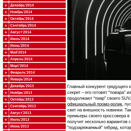
Декабрь'2014
Ноябрь'2014
Октябрь'2014
Сентябрь'2014
Август'2014
Июль'2014
Июнь'2014
Май'2014
Апрель'2014
Март'2014
Февраль'2014
Январь'2014
Главный конкурент грядущего к
Декабрь'2013
секрет – его готовят “повара” и
Ноябрь'2013
продолжают “пиар” своего SUV,
Октябрь'2013
официальный промо-ролик
, пу
Сентябрь'2013
свет на внешность новинки. Та
Август'2013
премьеры своего кроссовера в 
Июль'2013
получит несколько вариантов с
Июнь'2013
“подзаряжаемый” гибрид, кото