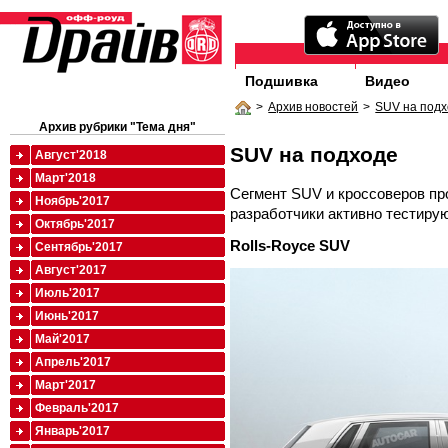
Подшивка
Видео
>
Архив новостей
>
SUV на под
Архив рубрики "Тема дня"
SUV на подходе
Август'2018
Март'2018
Сегмент SUV и кроссоверов пр
Ноябрь'2017
разработчики активно тестиру
Октябрь'2017
Rolls
-
Royce
SUV
Сентябрь'2017
Август'2017
Июль'2017
Июнь'2017
Май'2017
Апрель'2017
Март'2017
Февраль'2017
Январь'2017