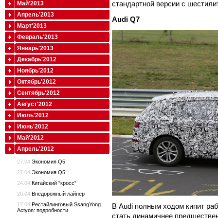
стандартной версии с шестили
Май'2013
Апрель'2013
Audi
Q7
Март'2013
Февраль'2013
Январь'2013
Декабрь'2012
Ноябрь'2012
Октябрь'2012
Сентябрь'2012
Август'2012
Июль'2012
Июнь'2012
Май'2012
Апрель'2012
27.04
Экономия Q5
27.04
Экономия Q5
24.04
Китайский "кросс"
20.04
Внедорожный лайнер
17.04
Рестайлинговый SsangYong
В Audi полным ходом кипит ра
Actyon: подробности
стать динамичнее предшестве