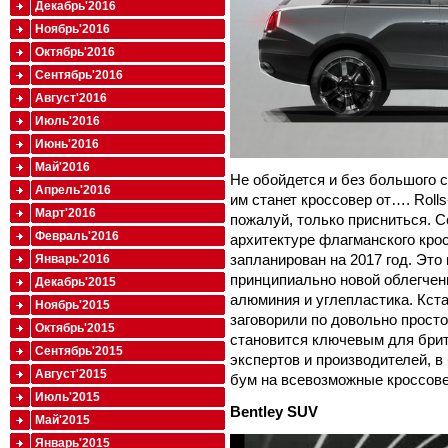
Декабрь'2016
Ноябрь'2016
Октябрь'2016
Сентябрь'2016
Август'2016
Июль'2016
Июнь'2016
Май'2016
Не обойдется и без большого 
Апрель'2016
им станет кроссовер от…. Rolls
Март'2016
пожалуй, только присниться. 
Февраль'2016
архитектуре флагманского кро
запланирован на 2017 год. Это
Январь'2016
принципиально новой облегчен
Декабрь'2015
алюминия и углепластика. Кста
Ноябрь'2015
заговорили по довольно просто
Октябрь'2015
становится ключевым для брит
Сентябрь'2015
экспертов и производителей, 
Август'2015
бум на всевозможные кроссовер
Июль'2015
Bentley
SUV
Май'2015
Январь'2015