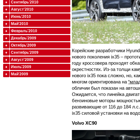
Сентябрь'2010
Август'2010
Июнь'2010
Май'2010
Февраль'2010
Декабрь'2009
Октябрь'2009
Корейские разработчики Hyund
Сентябрь'2009
нового поколения ix35 – прото
Август'2009
году кроссовера проходят обка
Июль'2009
окрестностях. Из-за толщи ка
Май'2009
нового ix35 пока сложно, но, к
многом ориентирована на
“млад
обличии был показан на автош
Ожидается, что линейка двигат
бензиновые моторы мощностью о
развивающие от 116 до 184 л.с
ix35 силовой установки на во
Volvo
XC90