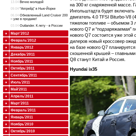
13.04
Вечно молодой
на 300 кг снаряженной массе.
09.04
“Апгрейд” в Нью-Йорке
Ингольштадта будет включать к
06.04
Обновленный Land Cruiser 200
двигатель 4.0 TFSI Biturbo-V8 (
– уже в продаже!
тяжелом топливе – объемом 3 л (
03.04
Outlander. К лету - в России
нового Q7 и “подзаряжаемая” 
Март'2012
нового Q7 состоится уже этой 
Февраль'2012
дилеров новый кроссовер ожид
на базе нового Q7 планируется
Январь'2012
скошенной крышей – главными
Декабрь'2011
Q8 станут Китай и Россия.
Ноябрь'2011
Октябрь'2011
Hyundai
ix35
Сентябрь'2011
Июль'2011
Май'2011
Апрель'2011
Март'2011
Февраль'2011
Январь'2011
Ноябрь'2010
Октябрь'2010