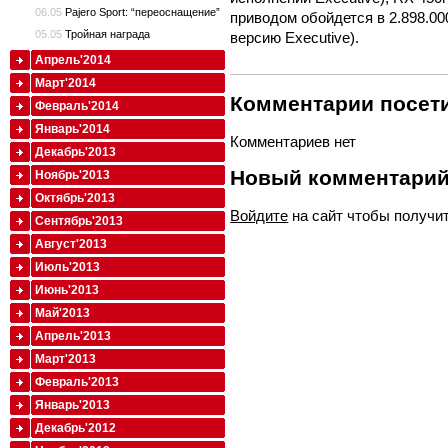
06.05
Pajero Sport: “переоснащение”
приводом обойдется в 2.898.00
05.05
Тройная награда
версию Executive).
Апрель'2014
Март'2014
Комментарии посети
Февраль'2014
Январь'2014
Комментариев нет
Декабрь'2013
Новый комментари
Ноябрь'2013
Октябрь'2013
Войдите
на сайт чтобы получи
Сентябрь'2013
Август'2013
Июль'2013
Июнь'2013
Май'2013
Апрель'2013
Март'2013
Февраль'2013
Январь'2013
Декабрь'2012