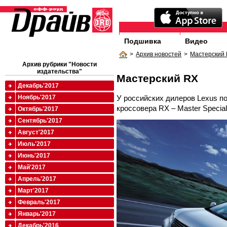
Подшивка
Видео
>
Архив новостей
>
Мастерский
Архив рубрики "Новости
издательства"
Мастерский RX
Декабрь'2017
У российских дилеров Lexus п
Ноябрь'2017
кроссовера RX – Master Special 
Октябрь'2017
Сентябрь'2017
Август'2017
Июль'2017
Июнь'2017
Май'2017
Апрель'2017
Март'2017
Февраль'2017
Январь'2017
Декабрь'2016