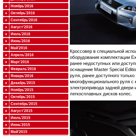
Ноябрь'2016
Октябрь'2016
Сентябрь'2016
Август'2016
Июль'2016
Июнь'2016
Май'2016
Кроссовер в специальной испо
Апрель'2016
оборудования комплектации Ex
Март'2016
ранее недоступных или доступн
Февраль'2016
оснащение Master Special Edit
руля, ранее доступного только
Январь'2016
многофункционального руля с к
Декабрь'2015
электропривода задней двери
Ноябрь'2015
легкосплавных дисков колес.
Октябрь'2015
Сентябрь'2015
Август'2015
Июль'2015
Июнь'2015
Май'2015