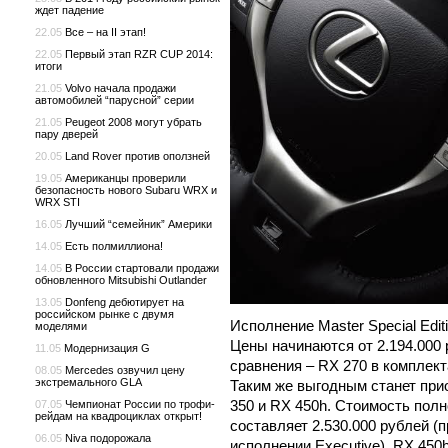
ждет падение
22.05
Все – на II этап!
22.05
Первый этап RZR CUP 2014:
итоги
21.05
Volvo начала продажи
автомобилей “парусной” серии
21.05
Peugeot 2008 могут убрать
пару дверей
20.05
Land Rover против оползней
19.05
Американцы проверили
безопасность нового Subaru WRX и
WRX STI
16.05
Лучший “семейник” Америки
14.05
Есть полмиллиона!
14.05
В России стартовали продажи
обновленного Mitsubishi Outlander
13.05
Donfeng дебютирует на
российском рынке с двумя
Исполнение Master Special Edi
моделями
Цены начинаются от 2.194.000
11.05
Модернизация G
сравнения – RX 270 в комплекта
08.05
Mercedes озвучил цену
экстремального GLA
Таким же выгодным станет при
350 и RX 450h. Стоимость полно
07.05
Чемпионат России по трофи-
рейдам на квадроциклах открыт!
составляет 2.530.000 рублей (
06.05
Niva подорожала
исполнении Executive), RX 450h