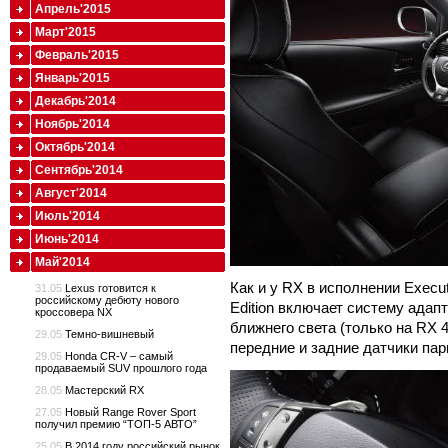
Апрель'2015
Март'2015
Февраль'2015
Январь'2015
Декабрь'2014
Ноябрь'2014
Октябрь'2014
Сентябрь'2014
Август'2014
Июль'2014
Июнь'2014
Май'2014
Как и у RX в исполнении Execut
31.05
Lexus готовится к
российскому дебюту нового
Edition включает систему ада
кроссовера NX
ближнего света (только на RX 
29.05
Темно-вишневый
передние и задние датчики пар
29.05
Honda CR-V – самый
продаваемый SUV прошлого года
28.05
Мастерский RX
27.05
Новый Range Rover Sport
получил премию “ТОП-5 АВТО”
25.05
В 2014 году российский рынок