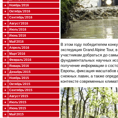
Ноябрь'2016
Октябрь'2016
Сентябрь'2016
Август'2016
Июль'2016
Июнь'2016
Май'2016
В этом году победителем конку
Апрель'2016
экспедиция Grand Alpine Tour, 
Март'2016
участникам добраться до самы
фундаментальных научных исс
Февраль'2016
получение информации о состо
Январь'2016
Европы, фиксация масштабов и
Декабрь'2015
снежных лавин, а также опреде
Ноябрь'2015
контексте современных климат
Октябрь'2015
Сентябрь'2015
Август'2015
Июль'2015
Июнь'2015
Май'2015