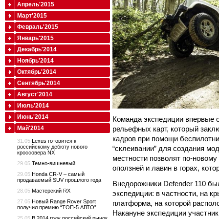
Апрель'2015
Март'2015
Февраль'2015
Январь'2015
Декабрь'2014
Ноябрь'2014
Октябрь'2014
Сентябрь'2014
Август'2014
Июль'2014
Июнь'2014
Команда экспедиции впервые о
Май'2014
рельефных карт, который закл
кадров при помощи беспилотн
31.05
Lexus готовится к
российскому дебюту нового
“склеивании” для создания мо
кроссовера NX
местности позволят по-новому
29.05
Темно-вишневый
оползней и лавин в горах, кот
29.05
Honda CR-V – самый
продаваемый SUV прошлого года
Внедорожники Defender 110 б
28.05
Мастерский RX
экспедиции: в частности, на 
27.05
Новый Range Rover Sport
платформа, на которой распол
получил премию “ТОП-5 АВТО”
Накануне экспедиции участни
25.05
В 2014 году российский рынок