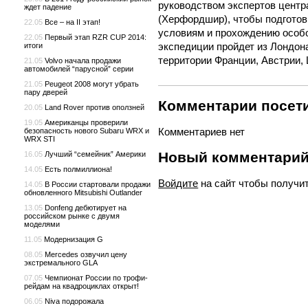
руководством экспертов центра
ждет падение
(Херфордшир), чтобы подготов
22.05
Все – на II этап!
условиям и прохождению особо
22.05
Первый этап RZR CUP 2014:
экспедиции пройдет из Лондона
итоги
территории Франции, Австрии,
21.05
Volvo начала продажи
автомобилей “парусной” серии
21.05
Peugeot 2008 могут убрать
пару дверей
Комментарии посети
20.05
Land Rover против оползней
19.05
Американцы проверили
Комментариев нет
безопасность нового Subaru WRX и
WRX STI
Новый комментари
16.05
Лучший “семейник” Америки
14.05
Есть полмиллиона!
Войдите
на сайт чтобы получи
14.05
В России стартовали продажи
обновленного Mitsubishi Outlander
13.05
Donfeng дебютирует на
российском рынке с двумя
моделями
11.05
Модернизация G
08.05
Mercedes озвучил цену
экстремального GLA
07.05
Чемпионат России по трофи-
рейдам на квадроциклах открыт!
06.05
Niva подорожала