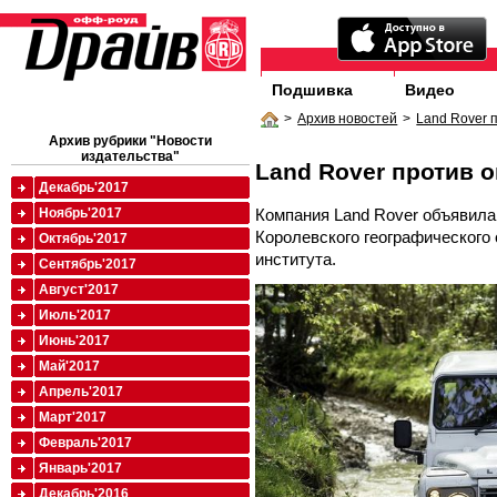
Подшивка
Видео
>
Архив новостей
>
Land Rover 
Архив рубрики "Новости
издательства"
Land Rover против 
Декабрь'2017
Компания Land Rover объявила
Ноябрь'2017
Королевского географического
Октябрь'2017
института.
Сентябрь'2017
Август'2017
Июль'2017
Июнь'2017
Май'2017
Апрель'2017
Март'2017
Февраль'2017
Январь'2017
Декабрь'2016