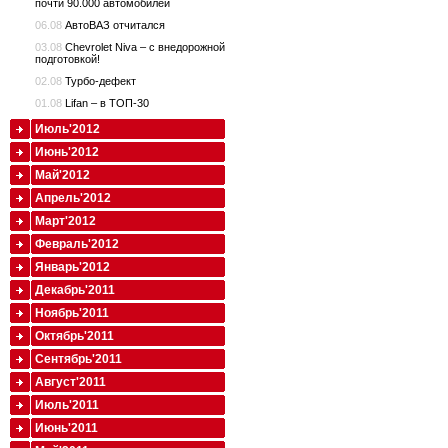
почти 90.000 автомобилей
06.08
АвтоВАЗ отчитался
03.08
Chevrolet Niva – с внедорожной
подготовкой!
02.08
Турбо-дефект
01.08
Lifan – в ТОП-30
Июль'2012
Июнь'2012
Май'2012
Апрель'2012
Март'2012
Февраль'2012
Январь'2012
Декабрь'2011
Ноябрь'2011
Октябрь'2011
Сентябрь'2011
Август'2011
Июль'2011
Июнь'2011