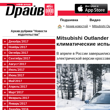
Подшивка
Видео
>
Архив новостей
>
Mitsubishi 
Архив рубрики "Новости
издательства"
Mitsubishi Outlande
Декабрь'2017
климатические исп
Ноябрь'2017
Октябрь'2017
В апреле в России завершилис
электрической версии кроссове
Сентябрь'2017
Август'2017
Июль'2017
Июнь'2017
Май'2017
Апрель'2017
Март'2017
Февраль'2017
Январь'2017
Декабрь'2016