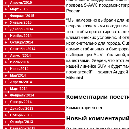
Апрель'2015
привода S-AWC продемонстриро
Март'2015
России.
Февраль'2015
“Мы намеренно выбрали для и
Январь'2015
непредсказуемыми погодными у
Декабрь'2014
того чтобы протестировать эл
Ноябрь'2014
климатических условиях. В отл
Октябрь'2014
исключительно для города, Out
самых стабильных и быстрорас
Сентябрь'2014
выбирающих SUV – большой, 
Август'2014
качествами. Уверен, что этот 
Июль'2014
нашей линейке SUV и будет так
Июнь'2014
покупателей”, – заявил Андрей
Май'2014
Mitsubishi.
Апрель'2014
Март'2014
Февраль'2014
Комментарии посети
Январь'2014
Комментариев нет
Декабрь'2013
Ноябрь'2013
Новый комментари
Октябрь'2013
Сентябрь'2013