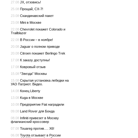
27.08
JX, отзовись!
25.08
Прощай, CX-7!
23.08
Скандинавский пакет
23.08
Mini в Москве
22.08
Chevrolet покажет Colorado и
Trailblazer
22.08
В России – в ноябре!
20.08
Jaguar о полном приводе
20.08
Citroen покажет Berlingo Trek
17.08
К заказу доступны!
17.08
Ковровый отзыв
15.08
“Звезда” Москвы
15.08
Скрытая установка лебедки на
УАЗ Патриот. Видео.
14.08
Конец Liberty
13.08
Kuga в Москве
10.08
Предприятие Fiat наградили
09.08
Land Rover для Бонда
08.08
Infiniti привезет в Москву
флагманский кроссовер
07.08
Touareg против…. X6!
06.08
Toyota отзывает в России