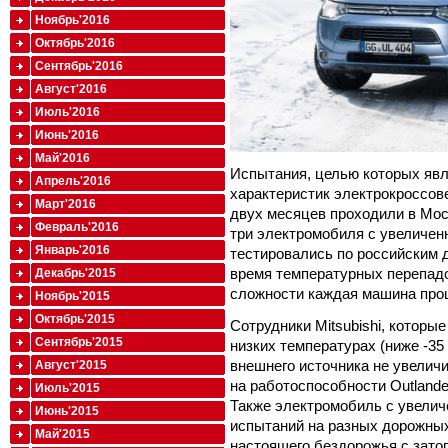
Ноябрь'2016
Октябрь'2016
Сентябрь'2016
Август'2016
Июль'2016
Июнь'2016
Май'2016
Испытания, целью которых яв
Апрель'2016
характеристик электрокроссове
Март'2016
двух месяцев проходили в Моск
Февраль'2016
три электромобиля с увеличен
Январь'2016
тестировались по российским д
время температурных перепадо
Декабрь'2015
сложности каждая машина прош
Ноябрь'2015
Октябрь'2015
Сотрудники Mitsubishi, которы
Сентябрь'2015
низких температурах (ниже -35
внешнего источника не увеличи
Август'2015
на работоспособности Outlande
Июль'2015
Также электромобиль с увели
Июнь'2015
испытаний на разных дорожных
Май'2015
настоящего бездорожья с зато