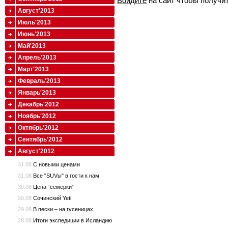
Войдите
на сайт чтобы получи
Август'2013
Июль'2013
Июнь'2013
Май'2013
Апрель'2013
Март'2013
Февраль'2013
Январь'2013
Декабрь'2012
Ноябрь'2012
Октябрь'2012
Сентябрь'2012
Август'2012
31.08
С новыми ценами
31.08
Все "SUVы" в гости к нам
30.08
Цена “семерки”
30.08
Сочинский Yeti
29.08
В пески – на гусеницах
28.08
Итоги экспедиции в Исландию