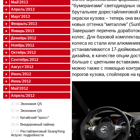
Май'2013
“бумерангами” светодиодных ог
Апрель'2013
брутальнее дорестайлинговой 
Март'2013
окраски кузова – теперь она в
новых оттенка “металлик” (Sunlig
Февраль'2013
Завершает перечень доработок
Январь'2013
колес. Для базовой комплекта
Декабрь'2012
колеса из стали или алюминиев
Ноябрь'2012
устанавливаются 17-дюймовые
Октябрь'2012
дизайна, в качестве опции до
Сентябрь'2012
больше с цветными вставками
Август'2012
можно также с помощью контра
порогов кузова, спойлеров на 
Июль'2012
Июнь'2012
Май'2012
Апрель'2012
27.04
Экономия Q5
27.04
Экономия Q5
24.04
Китайский "кросс"
20.04
Внедорожный лайнер
17.04
Рестайлинговый SsangYong
Actyon: подробности