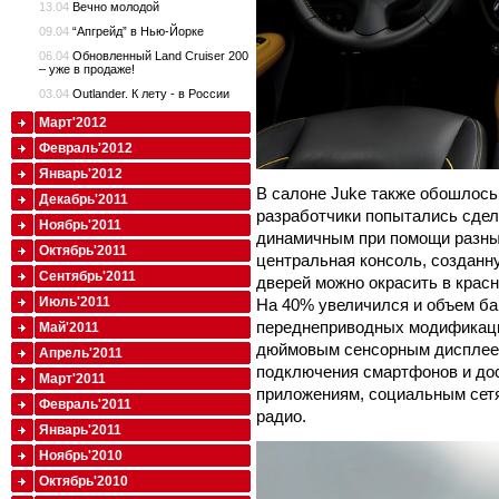
13.04
Вечно молодой
09.04
“Апгрейд” в Нью-Йорке
06.04
Обновленный Land Cruiser 200
– уже в продаже!
03.04
Outlander. К лету - в России
Март'2012
Февраль'2012
Январь'2012
В салоне Juke также обошлось
Декабрь'2011
разработчики попытались сдел
Ноябрь'2011
динамичным при помощи разны
Октябрь'2011
центральная консоль, созданн
Сентябрь'2011
дверей можно окрасить в красн
Июль'2011
На 40% увеличился и объем баг
переднеприводных модификаций
Май'2011
дюймовым сенсорным дисплеем
Апрель'2011
подключения смартфонов и дос
Март'2011
приложениям, социальным сетя
Февраль'2011
радио.
Январь'2011
Ноябрь'2010
Октябрь'2010