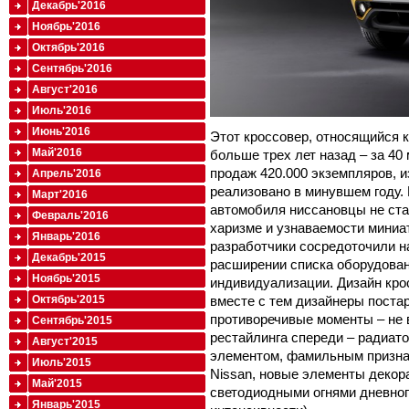
Декабрь'2016
Ноябрь'2016
Октябрь'2016
Сентябрь'2016
Август'2016
Июль'2016
Июнь'2016
Этот кроссовер, относящийся к
Май'2016
больше трех лет назад – за 40
продаж 420.000 экземпляров, и
Апрель'2016
реализовано в минувшем году.
Март'2016
автомобиля ниссановцы не стал
Февраль'2016
харизме и узнаваемости миниа
Январь'2016
разработчики сосредоточили н
Декабрь'2015
расширении списка оборудован
Ноябрь'2015
индивидуализации. Дизайн кро
вместе с тем дизайнеры поста
Октябрь'2015
противоречивые моменты – не 
Сентябрь'2015
рестайлинга спереди – радиат
Август'2015
элементом, фамильным призна
Июль'2015
Nissan, новые элементы декор
Май'2015
светодиодными огнями дневног
Январь'2015