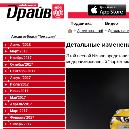
Подшивка
Видео
>
Архив новостей
>
Детальные 
Архив рубрики "Тема дня"
Детальные изменен
Август'2018
Март'2018
Этой весной Nissan представи
Ноябрь'2017
модернизированный “паркетник
Октябрь'2017
Сентябрь'2017
Август'2017
Июль'2017
Июнь'2017
Май'2017
Апрель'2017
Март'2017
Февраль'2017
Январь'2017