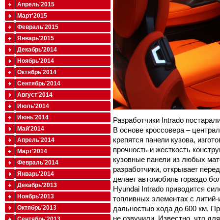
Апрель'2015
Март'2015
Февраль'2015
Январь'2015
Декабрь'2014
Ноябрь'2014
Октябрь'2014
Сентябрь'2014
Август'2014
Июль'2014
Июнь'2014
Разработчики Intrado постара
Май'2014
В основе кроссовера – централ
крепятся панели кузова, изгот
Апрель'2014
прочность и жесткость констр
Март'2014
кузовные панели из любых мат
Февраль'2014
разработчики, открывает пере
Январь'2014
делает автомобиль гораздо бо
Декабрь'2013
Hyundai Intrado приводится си
Ноябрь'2013
топливных элементах с литий-и
Октябрь'2013
дальностью хода до 600 км. П
не озвучили. Известно, что дл
Сентябрь'2013