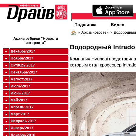
Подшивка
Видео
>
Архив новостей
>
Водородный 
Архив рубрики "Новости
интернета"
Водородный Intrado
Декабрь'2017
Компания Hyundai представила
Ноябрь'2017
которым стал кроссовер Intrado
Октябрь'2017
Сентябрь'2017
Август'2017
Июль'2017
Июнь'2017
Май'2017
Апрель'2017
Март'2017
Февраль'2017
Январь'2017
Декабрь'2016