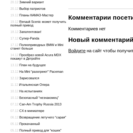
20.12
Зимний вариант
20.12
Выбор патриотов
19.12
Планы КАМАЗ-Мастер
Комментарии посети
19.12
Renault Scenic может получить
полный привод
Комментариев нет
18.12
Запатентован!
Новый комментари
17.12
Супер-Panda
17.12
Полноприводных BMW и Mini
станет больше
Войдите
на сайт чтобы получи
14.12
Прообраз новой Acura MDX
покажут в Детройте
13.12
План на будущее
13.12
На Mini “разогреют” Paceman
12.12
Зарисовался
11.12
Итальянская Опера
10.12
На испытаниях
10.12
Безопасный “незнакомец”
07.12
Can-Am Trophy Russia 2013
07.12
CX в миниатюре
06.12
Возвращение летучего “сарая”
05.12
Прокачанный
05.12
Полный привод для “кошек”