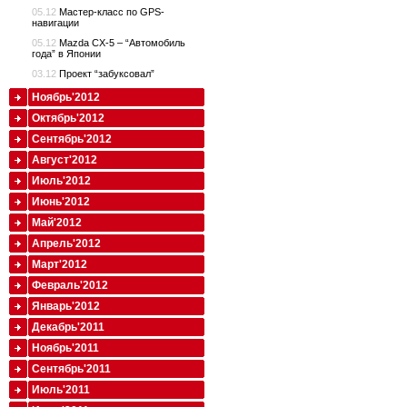
05.12
Мастер-класс по GPS-
навигации
05.12
Mazda CX-5 – “Автомобиль
года” в Японии
03.12
Проект “забуксовал”
Ноябрь'2012
Октябрь'2012
Сентябрь'2012
Август'2012
Июль'2012
Июнь'2012
Май'2012
Апрель'2012
Март'2012
Февраль'2012
Январь'2012
Декабрь'2011
Ноябрь'2011
Сентябрь'2011
Июль'2011