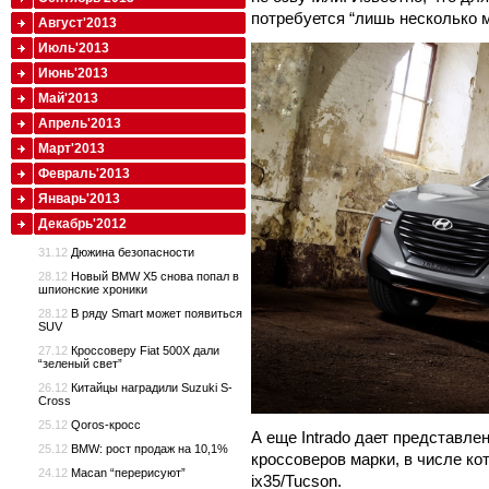
потребуется “лишь несколько м
Август'2013
Июль'2013
Июнь'2013
Май'2013
Апрель'2013
Март'2013
Февраль'2013
Январь'2013
Декабрь'2012
31.12
Дюжина безопасности
28.12
Новый BMW X5 снова попал в
шпионские хроники
28.12
В ряду Smart может появиться
SUV
27.12
Кроссоверу Fiat 500X дали
“зеленый свет”
26.12
Китайцы наградили Suzuki S-
Cross
25.12
Qoros-кросс
А еще Intrado дает представле
25.12
BMW: рост продаж на 10,1%
кроссоверов марки, в числе к
24.12
Macan “перерисуют”
ix35/Tucson.