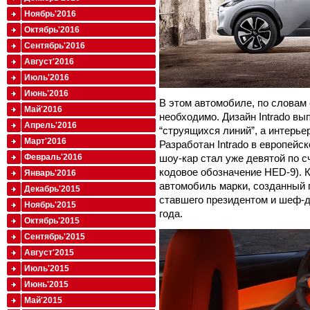
Ноябрь'2016
Октябрь'2016
Сентябрь'2016
Август'2016
Июль'2016
Июнь'2016
В этом автомобиле, по словам 
Май'2016
необходимо. Дизайн Intrado в
Апрель'2016
“струящихся линий”, а интерь
Март'2016
Разработан Intrado в европейс
шоу-кар стал уже девятой по с
Февраль'2016
кодовое обозначение HED-9). Кр
Январь'2016
автомобиль марки, созданный 
Декабрь'2015
ставшего президентом и шеф-д
Ноябрь'2015
года.
Октябрь'2015
Сентябрь'2015
Август'2015
Июль'2015
Июнь'2015
Май'2015