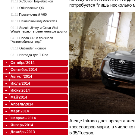
13.11
XC60 из Поднебесной
потребуется “лишь несколько м
12.11
Обновление Q3
11.11
Проселочный V60
10.11
Пекинский код Mercedes
09.11
Suzuki Jimny и Great Wall
Wingle теряют в цене меньше других
04.11
Honda CR-V признали
“Автомобилем года”
03.11
Outlander и спорт
03.11
Награда для T-Roc
Октябрь'2014
Сентябрь'2014
Август'2014
Июль'2014
Июнь'2014
Май'2014
Апрель'2014
Март'2014
Февраль'2014
А еще Intrado дает представле
Январь'2014
кроссоверов марки, в числе к
Декабрь'2013
ix35/Tucson.