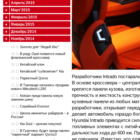
Апрель'2015
Март'2015
Февраль'2015
Январь'2015
Декабрь'2014
Ноябрь'2014
30.11
Sorento для “Людей Икс”
28.11
В ряду Opel появится новый
флагманский кроссовер
26.11
Китайский клон
25.11
Китайский “субкомпакт” Kia
Разработчики Intrado постара
23.11
Паркетный Qoros
В основе кроссовера – централ
21.11
В Таиланде начались продажи
крепятся панели кузова, изгот
нового Mitsubishi L200
прочность и жесткость констр
20.11
Nokian представила новую
зимнюю шину
кузовные панели из любых мат
19.11
Серийный Everest
разработчики, открывает пере
18.11
Школа именитых райдеров – в
делает автомобиль гораздо бо
России!
Hyundai Intrado приводится си
16.11
Kia Soul – ценная покупка!
топливных элементах с литий-и
14.11
В Гуанчжоу будет представлен
дальностью хода до 600 км. П
“паркетный” вариант Qoros3
не озвучили. Известно, что дл