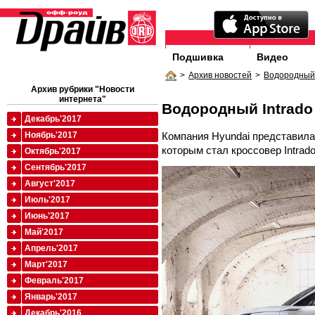
Подшивка
Видео
>
Архив новостей
>
Водородный 
Архив рубрики "Новости
интернета"
Водородный Intrado
Декабрь'2017
Компания Hyundai представила
Ноябрь'2017
которым стал кроссовер Intrado
Октябрь'2017
Сентябрь'2017
Август'2017
Июль'2017
Июнь'2017
Май'2017
Апрель'2017
Март'2017
Февраль'2017
Январь'2017
Декабрь'2016