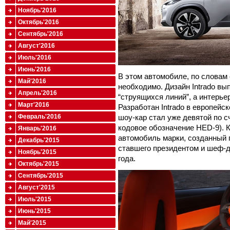
Ноябрь'2016
Октябрь'2016
Сентябрь'2016
Август'2016
Июль'2016
Июнь'2016
В этом автомобиле, по словам 
Май'2016
необходимо. Дизайн Intrado в
Апрель'2016
“струящихся линий”, а интерь
Март'2016
Разработан Intrado в европейс
шоу-кар стал уже девятой по с
Февраль'2016
кодовое обозначение HED-9). Кр
Январь'2016
автомобиль марки, созданный 
Декабрь'2015
ставшего президентом и шеф-д
Ноябрь'2015
года.
Октябрь'2015
Сентябрь'2015
Август'2015
Июль'2015
Июнь'2015
Май'2015