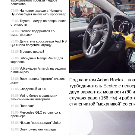
амбициозного проекта Федора
Конюхова
29.06
На новом заводе в Чунцине
Hyundai будет выпускать кроссовер
26.06
Toyota – лидер по сохранению
стоимости
24.06
Cadillac подружится со
смартфонами
23.06
Двигатель кроссовера Audi RS
Q3 снова получил награду
22.06
В серию пошел!
22.06
Гибридный Range Rover для
королевы
21.06
Volkswagen Amarok наградили
в пятый раз
18.06
Электроника “против” плохих
Под капотом Adam Rocks – но
дорог
турбодвигатель Ecotec с непо
17.06
Свадебный XC90
двух вариантах мощности (90 и
16.06
Yeti: с более мощными и
случаях равен 166 Нм) и работ
экономичными моторами
ступенчатой “механикой” со с
16.06
Попался!
15.06
Mercedes GLC готовится к
премьере
15.06
Nissan “перезарядит” Juke
12.06
Электрическая награда