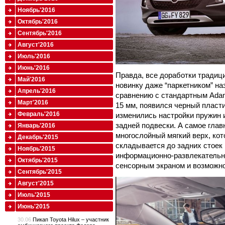
Ноябрь'2016
Октябрь'2016
Сентябрь'2016
Август'2016
Июль'2016
Июнь'2016
Правда, все доработки традиц
Май'2016
новинку даже “паркетником” на
Апрель'2016
сравнению с стандартным Adam
Март'2016
15 мм, появился черный пласт
Февраль'2016
изменились настройки пружин 
задней подвески. А самое гла
Январь'2016
многослойный мягкий верх, ко
Декабрь'2015
складывается до задних стоек в
Ноябрь'2015
информационно-развлекательна
Октябрь'2015
сенсорным экраном и возможн
Сентябрь'2015
Август'2015
Июль'2015
Июнь'2015
30.06
Пикап Toyota Hilux – участник