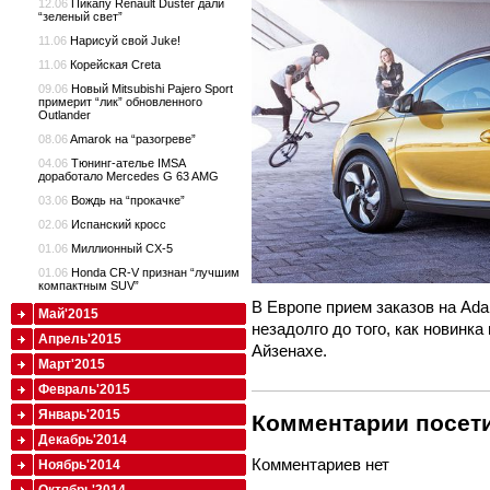
12.06
Пикапу Renault Duster дали
“зеленый свет”
11.06
Нарисуй свой Juke!
11.06
Корейская Creta
09.06
Новый Mitsubishi Pajero Sport
примерит “лик” обновленного
Outlander
08.06
Amarok на “разогреве”
04.06
Тюнинг-ателье IMSA
доработало Mercedes G 63 AMG
03.06
Вождь на “прокачке”
02.06
Испанский кросс
01.06
Миллионный CX-5
01.06
Honda CR-V признан “лучшим
компактным SUV”
В Европе прием заказов на Ada
Май'2015
незадолго до того, как новинка
Апрель'2015
Айзенахе.
Март'2015
Февраль'2015
Январь'2015
Комментарии посети
Декабрь'2014
Комментариев нет
Ноябрь'2014