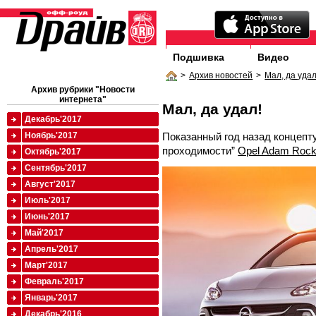
Подшивка
Видео
>
Архив новостей
>
Мал, да удал
Архив рубрики "Новости
интернета"
Мал, да удал!
Декабрь'2017
Показанный год назад концеп
Ноябрь'2017
проходимости”
Opel Adam Roc
Октябрь'2017
Сентябрь'2017
Август'2017
Июль'2017
Июнь'2017
Май'2017
Апрель'2017
Март'2017
Февраль'2017
Январь'2017
Декабрь'2016