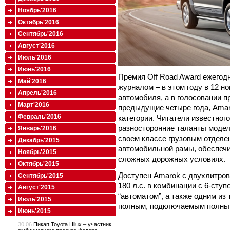
Ноябрь'2016
Октябрь'2016
Сентябрь'2016
Август'2016
Июль'2016
Июнь'2016
Премия Off Road Award ежего
Май'2016
журналом – в этом году в 12 
Апрель'2016
автомобиля, а в голосовании пр
Март'2016
предыдущие четыре года, Amar
Февраль'2016
категории. Читатели известног
разносторонние таланты модел
Январь'2016
своем классе грузовым отделе
Декабрь'2015
автомобильной рамы, обеспеч
Ноябрь'2015
сложных дорожных условиях.
Октябрь'2015
Доступен Amarok с двухлитров
Сентябрь'2015
180 л.с. в комбинации с 6-сту
Август'2015
“автоматом”, а также одним из
Июль'2015
полным, подключаемым полным
Июнь'2015
30.06
Пикап Toyota Hilux – участник