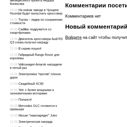
амбициозного проекта Федора
Конюхова
Комментарии посети
29.06
На новом заводе в Чунцине
Hyundai будет выпускать кроссовер
Комментариев нет
26.06
Toyota – лидер по сохранению
стоимости
Новый комментари
24.06
Cadillac подружится со
смартфонами
Войдите
на сайт чтобы получи
23.06
Двигатель кроссовера Audi RS
Q3 снова получил награду
22.06
В серию пошел!
22.06
Гибридный Range Rover для
королевы
21.06
Volkswagen Amarok наградили
в пятый раз
18.06
Электроника “против” плохих
дорог
17.06
Свадебный XC90
16.06
Yeti: с более мощными и
экономичными моторами
16.06
Попался!
15.06
Mercedes GLC готовится к
премьере
15.06
Nissan “перезарядит” Juke
12.06
Электрическая награда