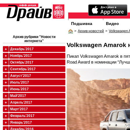
Подшивка
Видео
>
Архив новостей
>
Volkswagen 
Архив рубрики "Новости
интернета"
Volkswagen Amarok 
Декабрь'2017
Пикап Volkswagen Amarok в пят
Ноябрь'2017
Road Award в номинации “Лучши
Октябрь'2017
Сентябрь'2017
Август'2017
Июль'2017
Июнь'2017
Май'2017
Апрель'2017
Март'2017
Февраль'2017
Январь'2017
Декабрь'2016