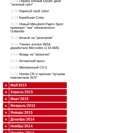
12.06
Пикапу Renault Duster дали
“зеленый свет”
11.06
Нарисуй свой Juke!
11.06
Корейская Creta
09.06
Новый Mitsubishi Pajero Sport
примерит “лик” обновленного
Outlander
08.06
Amarok на “разогреве”
04.06
Тюнинг-ателье IMSA
доработало Mercedes G 63 AMG
03.06
Вождь на “прокачке”
02.06
Испанский кросс
01.06
Миллионный CX-5
01.06
Honda CR-V признан “лучшим
компактным SUV”
Май'2015
Апрель'2015
Март'2015
Февраль'2015
Январь'2015
Декабрь'2014
Ноябрь'2014