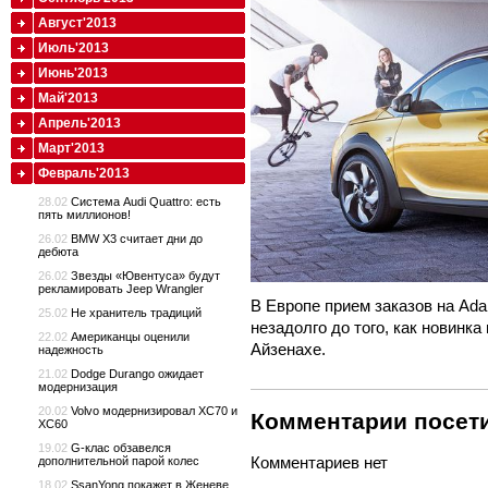
Август'2013
Июль'2013
Июнь'2013
Май'2013
Апрель'2013
Март'2013
Февраль'2013
28.02
Cистема Audi Quattro: есть
пять миллионов!
26.02
BMW X3 считает дни до
дебюта
26.02
Звезды «Ювентуса» будут
рекламировать Jeep Wrangler
В Европе прием заказов на Ada
25.02
Не хранитель традиций
незадолго до того, как новинка
22.02
Американцы оценили
Айзенахе.
надежность
21.02
Dodge Durango ожидает
модернизация
20.02
Volvo модернизировал XC70 и
Комментарии посети
XC60
19.02
G-клас обзавелся
Комментариев нет
дополнительной парой колес
18.02
SsanYong покажет в Женеве