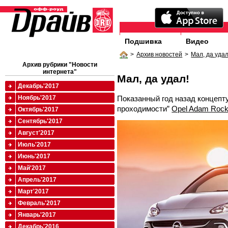
Подшивка
Видео
>
Архив новостей
>
Мал, да удал
Архив рубрики "Новости
интернета"
Мал, да удал!
Декабрь'2017
Показанный год назад концеп
Ноябрь'2017
проходимости”
Opel Adam Roc
Октябрь'2017
Сентябрь'2017
Август'2017
Июль'2017
Июнь'2017
Май'2017
Апрель'2017
Март'2017
Февраль'2017
Январь'2017
Декабрь'2016