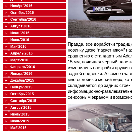
Ноябрь'2016
Октябрь'2016
Сентябрь'2016
Август'2016
Июль'2016
Июнь'2016
Правда, все доработки традиц
Май'2016
новинку даже “паркетником” на
Апрель'2016
сравнению с стандартным Adam
Март'2016
15 мм, появился черный пласт
Февраль'2016
изменились настройки пружин 
задней подвески. А самое гла
Январь'2016
многослойный мягкий верх, ко
Декабрь'2015
складывается до задних стоек в
Ноябрь'2015
информационно-развлекательна
Октябрь'2015
сенсорным экраном и возможн
Сентябрь'2015
Август'2015
Июль'2015
Июнь'2015
Май'2015