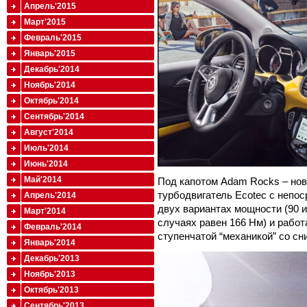
Апрель'2015
Март'2015
Февраль'2015
Январь'2015
Декабрь'2014
Ноябрь'2014
Октябрь'2014
Сентябрь'2014
Август'2014
Июль'2014
Июнь'2014
Май'2014
Под капотом Adam Rocks – но
турбодвигатель Ecotec с непо
Апрель'2014
двух вариантах мощности (90 и
Март'2014
случаях равен 166 Нм) и работ
Февраль'2014
ступенчатой “механикой” со с
Январь'2014
Декабрь'2013
Ноябрь'2013
Октябрь'2013
Сентябрь'2013