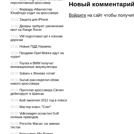
Новый комментари
перспективный кроссовер
16.02
Форвард «Манчестер
Юнайтед» ездит на кроссовере
Войдите
на сайт чтобы получи
15.02
Защита для iPhone
14.02
Дилеры требуют увеличения
квот на Range Rover
13.02
VW подготовил up! к плохим
дорогам
13.02
Новые ПДД Украины
12.02
Продажи Opel Mokka идут на
«ура»!
11.02
Toyota и BMW получат
инновационные аккумуляторы
08.02
Subaru к Женеве готов!
08.02
Suzuki рассекретил облик
нового кроссовера
06.02
Прототип кроссовера Сitroen
дебютирует в Шанхае
05.02
Audi закончил 2012 год в плюсе
05.02
Мастер-класс "Снег"
04.02
Volkswagen оснастил Golf
полным приводом
01.02
Porsche Macan: на зимних
тестах
01.02
Кроссовер Alfa Romeo