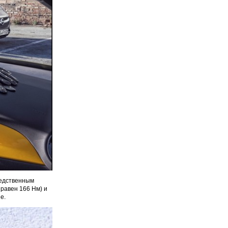
редственным
 равен 166 Нм) и
е.