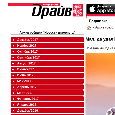
Подшивка
>
Архив новост
Архив рубрики "Новости интернета"
Мал, да удал!
Декабрь'2017
Ноябрь'2017
Показанный год на
Октябрь'2017
Сентябрь'2017
Август'2017
Июль'2017
Июнь'2017
Май'2017
Апрель'2017
Март'2017
Февраль'2017
Январь'2017
Декабрь'2016