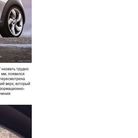
 назвать трудно
 мм, появился
 пересмотрена
ий верх, который
нформационно-
ючения