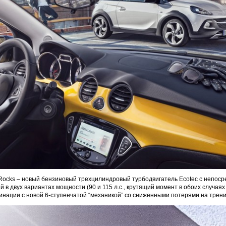
Rocks – новый бензиновый трехцилиндровый турбодвигатель Ecotec с непос
 в двух вариантах мощности (90 и 115 л.с., крутящий момент в обоих случаях
нации с новой 6-ступенчатой “механикой” со сниженными потерями на трени