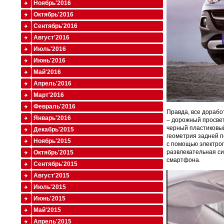
Ноябрь'2016
Октябрь'2016
Сентябрь'2016
Август'2016
Июль'2016
Июнь'2016
Май'2016
Апрель'2016
Март'2016
Февраль'2016
Правда, все дорабо
Январь'2016
– дорожный просвет
черный пластиковый
Декабрь'2015
геометрия задней п
Ноябрь'2015
с помощью электроп
развлекательная си
Октябрь'2015
смартфона.
Сентябрь'2015
Август'2015
Июль'2015
Июнь'2015
Май'2015
Апрель'2015