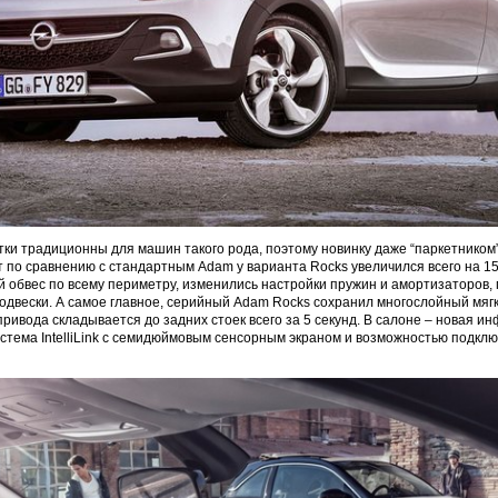
тки традиционны для машин такого рода, поэтому новинку даже “паркетником”
 по сравнению с стандартным Adam у варианта Rocks увеличился всего на 15
 обвес по всему периметру, изменились настройки пружин и амортизаторов,
одвески. А самое главное, серийный Adam Rocks сохранил многослойный мягк
ривода складывается до задних стоек всего за 5 секунд. В салоне – новая и
стема IntelliLink с семидюймовым сенсорным экраном и возможностью подкл