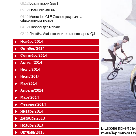
08.12
Бразильский Sport
05.12
Полицейский X4
04.12
Mercedes GLE Coupe предстал на
официальном тизере
04.12
Qashqai для Renault
02.12
Линейка Audi пополнится кроссовером Q8
Ноябрь'2014
Октябрь'2014
Сентябрь'2014
Август'2014
Июль'2014
Июнь'2014
Май'2014
Апрель'2014
Март'2014
Февраль'2014
Январь'2014
Декабрь'2013
Ноябрь'2013
В Европе прием зака
Октябрь'2013
конвейер завода Op