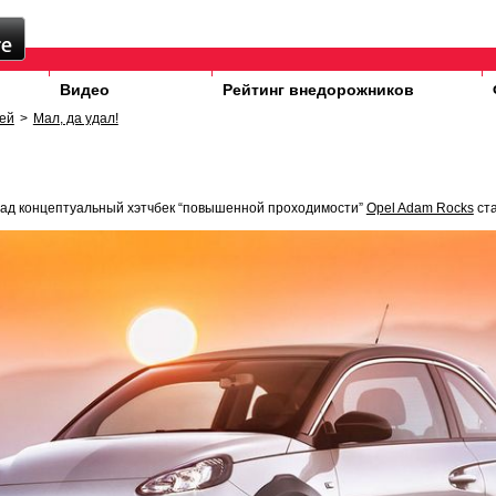
Видео
Рейтинг внедорожников
ей
>
Мал, да удал!
зад концептуальный хэтчбек “повышенной проходимости”
Opel Adam Rocks
ста