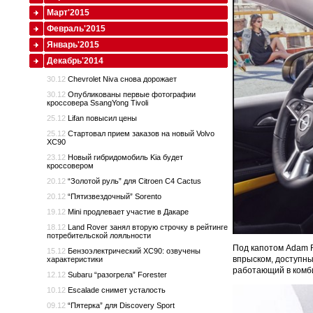
Март'2015
Февраль'2015
Январь'2015
Декабрь'2014
30.12
Chevrolet Niva снова дорожает
30.12
Опубликованы первые фотографии
кроссовера SsangYong Tivoli
25.12
Lifan повысил цены
25.12
Стартовал прием заказов на новый Volvo
XC90
23.12
Новый гибридомобиль Kia будет
кроссовером
20.12
“Золотой руль” для Citroen C4 Cactus
20.12
“Пятизвездочный” Sorento
19.12
Mini продлевает участие в Дакаре
18.12
Land Rover занял вторую строчку в рейтинге
потребительской лояльности
Под капотом Adam 
15.12
Бензоэлектрический XC90: озвучены
впрыском, доступный
характеристики
работающий в комби
12.12
Subaru “разогрела” Forester
10.12
Escalade снимет усталость
09.12
“Пятерка” для Discovery Sport